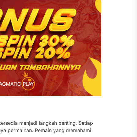
rsedia menjadi langkah penting. Setiap
nnya permainan. Pemain yang memahami