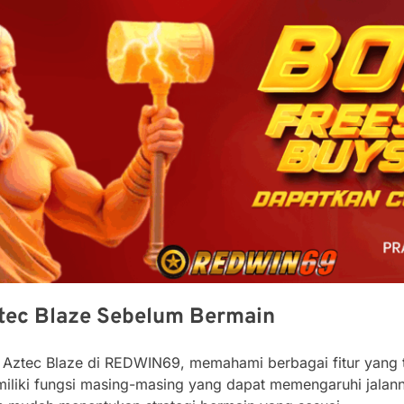
tec Blaze Sebelum Bermain
ztec Blaze di REDWIN69, memahami berbagai fitur yang te
iliki fungsi masing-masing yang dapat memengaruhi jala