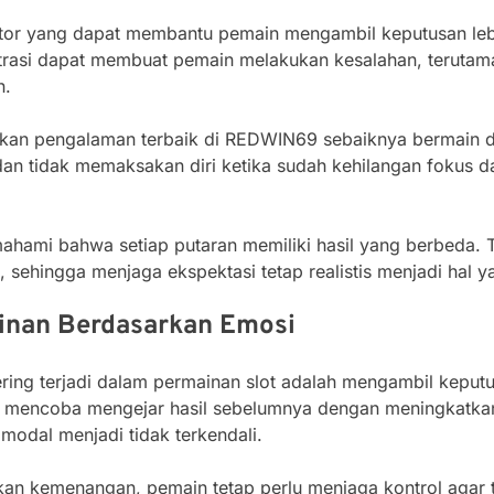
ktor yang dapat membantu pemain mengambil keputusan lebi
trasi dapat membuat pemain melakukan kesalahan, terutama
n.
kan pengalaman terbaik di REDWIN69 sebaiknya bermain de
an tidak memaksakan diri ketika sudah kehilangan fokus 
emahami bahwa setiap putaran memiliki hasil yang berbeda.
sehingga menjaga ekspektasi tetap realistis menjadi hal y
inan Berdasarkan Emosi
ering terjadi dalam permainan slot adalah mengambil keput
mencoba mengejar hasil sebelumnya dengan meningkatkan ta
odal menjadi tidak terkendali.
kan kemenangan, pemain tetap perlu menjaga kontrol agar t