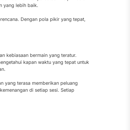
 yang lebih baik.
rencana. Dengan pola pikir yang tepat,
n kebiasaan bermain yang teratur.
engetahui kapan waktu yang tepat untuk
an.
n yang terasa memberikan peluang
kemenangan di setiap sesi. Setiap