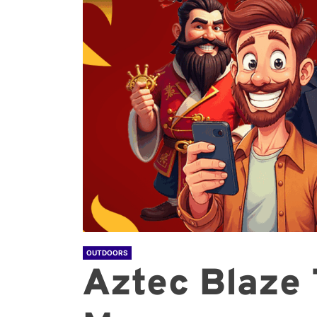
OUTDOORS
Aztec Blaze 