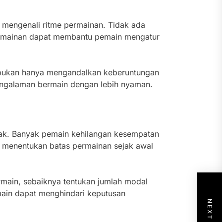
mengenali ritme permainan. Tidak ada
permainan dapat membantu pemain mengatur
bukan hanya mengandalkan keberuntungan
engalaman bermain dengan lebih nyaman.
jak. Banyak pemain kehilangan kesempatan
, menentukan batas permainan sejak awal
main, sebaiknya tentukan jumlah modal
main dapat menghindari keputusan