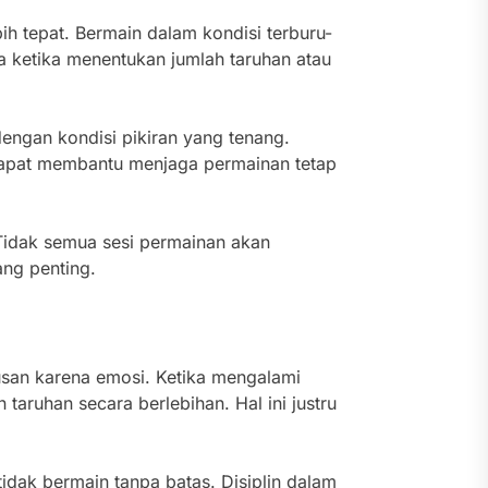
h tepat. Bermain dalam kondisi terburu-
 ketika menentukan jumlah taruhan atau
ngan kondisi pikiran yang tenang.
dapat membantu menjaga permainan tetap
 Tidak semua sesi permainan akan
ang penting.
usan karena emosi. Ketika mengalami
ruhan secara berlebihan. Hal ini justru
idak bermain tanpa batas. Disiplin dalam