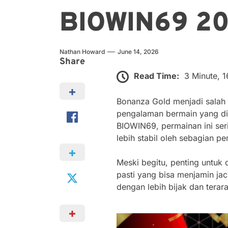
BIOWIN69 2
Nathan Howard
June 14, 2026
Share
Read Time:
3 Minute, 
Bonanza Gold menjadi salah
pengalaman bermain yang di
BIOWIN69, permainan ini ser
lebih stabil oleh sebagian pe
Meski begitu, penting untuk
pasti yang bisa menjamin 
dengan lebih bijak dan terara