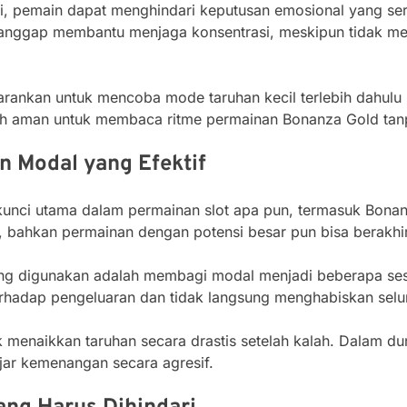
, pemain dapat menghindari keputusan emosional yang seri
ianggap membantu menjaga konsentrasi, meskipun tidak me
ankan untuk mencoba mode taruhan kecil terlebih dahulu s
ih aman untuk membaca ritme permainan Bonanza Gold tanp
n Modal yang Efektif
kunci utama dalam permainan slot apa pun, termasuk Bonan
 bahkan permainan dengan potensi besar pun bisa berakhir
ing digunakan adalah membagi modal menjadi beberapa sesi
 terhadap pengeluaran dan tidak langsung menghabiskan selu
dak menaikkan taruhan secara drastis setelah kalah. Dalam du
ar kemenangan secara agresif.