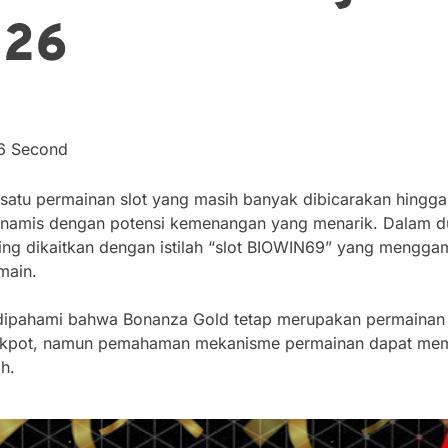
026
16 Second
 satu permainan slot yang masih banyak dibicarakan hing
namis dengan potensi kemenangan yang menarik. Dalam du
ing dikaitkan dengan istilah “slot BIOWIN69” yang mengg
main.
 dipahami bahwa Bonanza Gold tetap merupakan permainan b
jackpot, namun pemahaman mekanisme permainan dapat me
h.