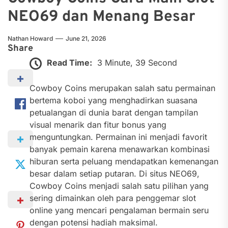
NEO69 dan Menang Besar
Nathan Howard
June 21, 2026
Share
Read Time:
3 Minute, 39 Second
Cowboy Coins merupakan salah satu permainan
bertema koboi yang menghadirkan suasana
petualangan di dunia barat dengan tampilan
visual menarik dan fitur bonus yang
menguntungkan. Permainan ini menjadi favorit
banyak pemain karena menawarkan kombinasi
hiburan serta peluang mendapatkan kemenangan
besar dalam setiap putaran. Di situs NEO69,
Cowboy Coins menjadi salah satu pilihan yang
sering dimainkan oleh para penggemar slot
online yang mencari pengalaman bermain seru
dengan potensi hadiah maksimal.