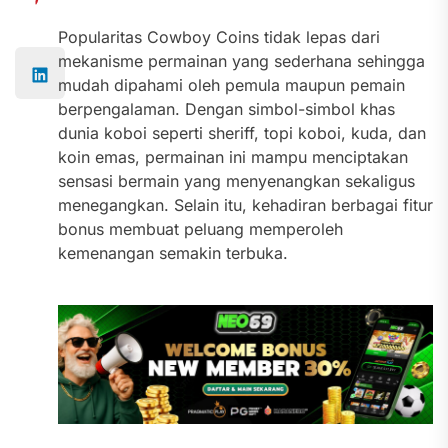
Popularitas Cowboy Coins tidak lepas dari
mekanisme permainan yang sederhana sehingga
mudah dipahami oleh pemula maupun pemain
berpengalaman. Dengan simbol-simbol khas
dunia koboi seperti sheriff, topi koboi, kuda, dan
koin emas, permainan ini mampu menciptakan
sensasi bermain yang menyenangkan sekaligus
menegangkan. Selain itu, kehadiran berbagai fitur
bonus membuat peluang memperoleh
kemenangan semakin terbuka.