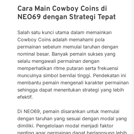
Cara Main Cowboy Coins di
NEO69 dengan Strategi Tepat
Salah satu kunci utama dalam memainkan
Cowboy Coins adalah memahami pola
permainan sebelum memulai taruhan dengan
nominal besar. Banyak pemain sukses yang
selalu mengawali permainan dengan
memperhatikan ritme putaran serta frekuensi
munculnya simbol bernilai tinggi. Pendekatan ini
membantu pemain mengenali karakter permainan
sehingga dapat menentukan strategi yang lebih
efektif.
Di NEO69, pemain disarankan untuk memulai
dengan taruhan yang sesuai dengan modal yang
dimiliki. Pengelolaan modal menjadi faktor
penting agar permainan dapat berlangsung lebih