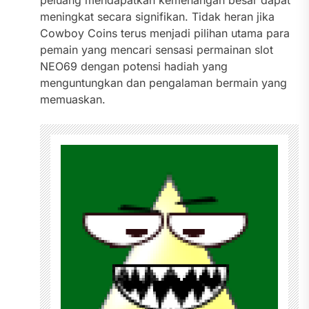
peluang mendapatkan kemenangan besar dapat
meningkat secara signifikan. Tidak heran jika
Cowboy Coins terus menjadi pilihan utama para
pemain yang mencari sensasi permainan slot
NEO69 dengan potensi hadiah yang
menguntungkan dan pengalaman bermain yang
memuaskan.