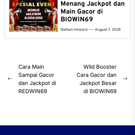
Menang Jackpot dan
Main Gacor di
BIOWIN69
Nathan Howard
August 7, 2026
Post
Cara Main
Wild Booster
navigation
Sampai Gacor
Cara Gacor dan
Previous
Ne
dan Jackpot di
Jackpot Besar
post:
pos
REDWIN69
di BIOWIN69