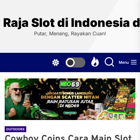
Skip
to
the
Raja Slot di Indonesi
content
Putar, Menang, Rayakan Cuan!
Menu
OUTDOORS
Cowboy Coins Cara Main Slot