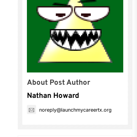
About Post Author
Nathan Howard
noreply@launchmycareertx.org