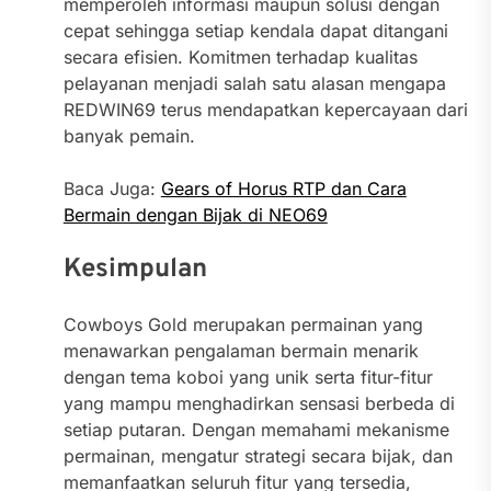
memperoleh informasi maupun solusi dengan
cepat sehingga setiap kendala dapat ditangani
secara efisien. Komitmen terhadap kualitas
pelayanan menjadi salah satu alasan mengapa
REDWIN69 terus mendapatkan kepercayaan dari
banyak pemain.
Baca Juga:
Gears of Horus RTP dan Cara
Bermain dengan Bijak di NEO69
Kesimpulan
Cowboys Gold merupakan permainan yang
menawarkan pengalaman bermain menarik
dengan tema koboi yang unik serta fitur-fitur
yang mampu menghadirkan sensasi berbeda di
setiap putaran. Dengan memahami mekanisme
permainan, mengatur strategi secara bijak, dan
memanfaatkan seluruh fitur yang tersedia,