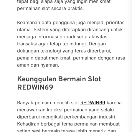
tepat bagi siapa saja yang ingin menikmati
permainan slot secara praktis.
Keamanan data pengguna juga menjadi prioritas
utama. Sistem yang diterapkan dirancang untuk
menjaga informasi pribadi serta aktivitas
transaksi agar tetap terlindungi. Dengan
dukungan teknologi yang terus diperbarui,
pemain dapat menikmati permainan dengan rasa
aman dan nyaman.
Keunggulan Bermain Slot
REDWIN69
Banyak pemain memilih slot
REDWIN69
karena
menawarkan koleksi permainan yang selalu
diperbarui mengikuti perkembangan industri.
Kehadiran berbagai tema permainan membuat
setiap sesi bermain terasa lebih menarik dan