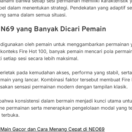
mahami bahwa setiap sesi permainan memiliki karakteristik 
ibel dalam menentukan strategi. Pendekatan yang adaptif se
g sama dalam semua situasi.
IN69 yang Banyak Dicari Pemain
 digunakan oleh pemain untuk menggambarkan permainan
konteks Fire Hot 100, banyak pemain mencari pola permai
 setiap sesi secara lebih maksimal.
rletak pada kemudahan akses, performa yang stabil, sert
in yang lancar. Kombinasi faktor tersebut membuat Fire Ho
sakan sensasi permainan modern dengan tampilan klasik.
bahwa konsistensi dalam bermain menjadi kunci utama unt
permainan serta menerapkan pengelolaan modal yang tep
 terbuka.
s Main Gacor dan Cara Menang Cepat di NEO69