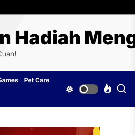
gan Hadiah Men
Cuan!
 Games
Pet Care