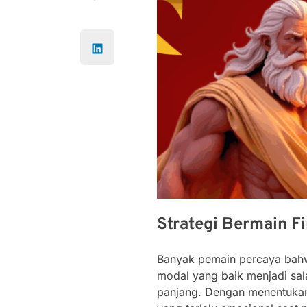
Strategi Bermain F
Banyak pemain percaya bahw
modal yang baik menjadi sa
panjang. Dengan menentukan