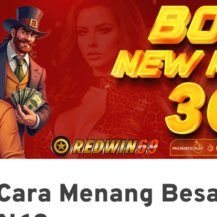
 Cara Menang Bes