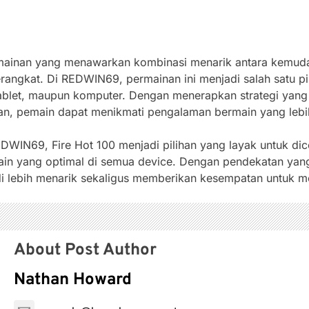
mainan yang menawarkan kombinasi menarik antara kemudah
erangkat. Di REDWIN69, permainan ini menjadi salah satu pi
tablet, maupun komputer. Dengan menerapkan strategi yang 
an, pemain dapat menikmati pengalaman bermain yang le
DWIN69, Fire Hot 100 menjadi pilihan yang layak untuk dic
in yang optimal di semua device. Dengan pendekatan yang
i lebih menarik sekaligus memberikan kesempatan untuk mer
About Post Author
Nathan Howard