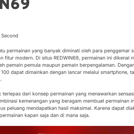
IN69
4 Second
satu permainan yang banyak diminati oleh para penggemar s
n fitur modern. Di situs REDWIN69, permainan ini dikenal 
eh pemain pemula maupun pemain berpengalaman. Dengan d
t 100 dapat dimainkan dengan lancar melalui smartphone, 
.
dak terlepas dari konsep permainan yang menawarkan sensas
 kombinasi kemenangan yang beragam membuat permainan ini
igus peluang mendapatkan hasil maksimal. Karena dapat dia
i permainan kapan saja dan di mana saja.