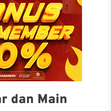
ar dan Main