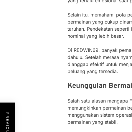
yang terlalu emosional saat
Selain itu, memahami pola p
permainan yang cukup dinam
taruhan. Pendekatan seperti
nominal yang lebih besar.
Di REDWIN69, banyak pemain 
dahulu. Setelah merasa nyam
dianggap efektif untuk men
peluang yang tersedia.
Keunggulan Bermain
Salah satu alasan mengapa 
memungkinkan permainan berj
menggunakan sistem operasi
permainan yang stabil.