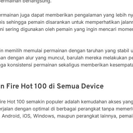
 permainan berlangsung.
ermainan juga dapat memberikan pengalaman yang lebih nya
is sehingga pemain disarankan untuk memperhatikan jalan
 ini sering digunakan oleh pemain yang ingin mencari mom
memilih memulai permainan dengan taruhan yang stabil unt
an dengan alur yang muncul, barulah mereka melakukan pen
jaga konsistensi permainan sekaligus memberikan kesempat
 Fire Hot 100 di Semua Device
Fire Hot 100 semakin populer adalah kemudahan akses yan
alan dengan optimal di berbagai perangkat tanpa memerluk
 Android, iOS, Windows, maupun perangkat lainnya, pemai