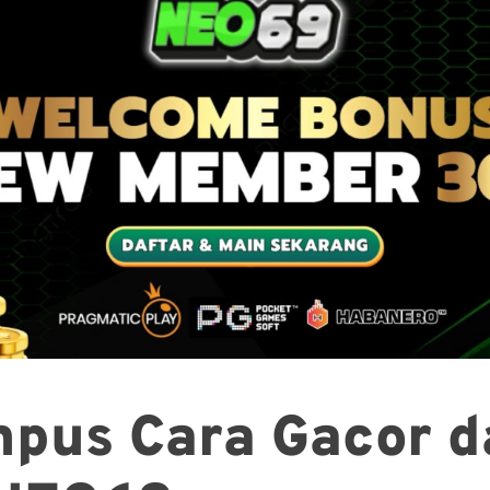
mpus Cara Gacor 