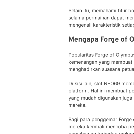
Selain itu, memahami fitur b
selama permainan dapat memb
mengenali karakteristik set
Mengapa Forge of O
Popularitas Forge of Olympus
kemenangan yang membuat p
menghadirkan suasana petua
Di sisi lain, slot NEO69 me
platform. Hal ini membuat pe
yang mudah digunakan juga 
mereka.
Bagi para penggemar Forge 
mereka kembali mencoba peru
pemahaman terhadap mekanis