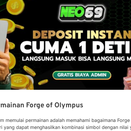
mainan Forge of Olympus
elum memulai permainan adalah memahami bagaimana Forge o
ri yang dapat menghasilkan kombinasi simbol dengan nilai