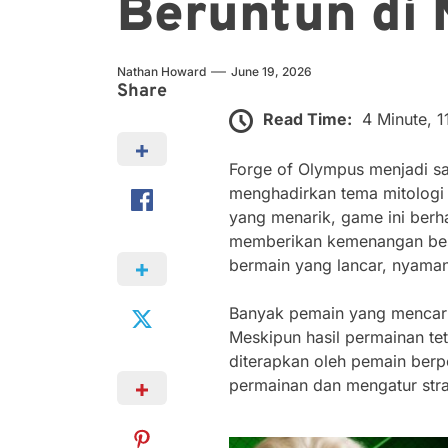
Beruntun di
Nathan Howard
June 19, 2026
Share
Read Time:
4 Minute, 
Forge of Olympus menjadi sa
menghadirkan tema mitologi 
yang menarik, game ini berh
memberikan kemenangan besa
bermain yang lancar, nyaman
Banyak pemain yang mencari 
Meskipun hasil permainan te
diterapkan oleh pemain ber
permainan dan mengatur stra