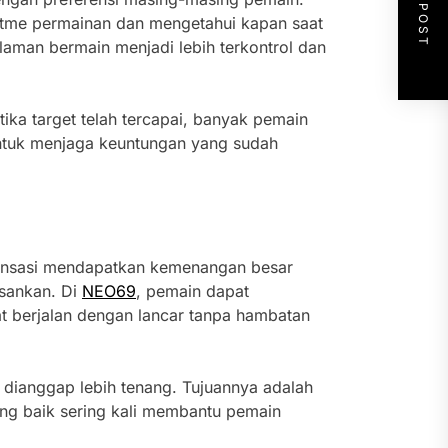
NEXT POST
itme permainan dan mengetahui kapan saat
laman bermain menjadi lebih terkontrol dan
ka target telah tercapai, banyak pemain
 untuk menjaga keuntungan yang sudah
Sensasi mendapatkan kemenangan besar
sankan. Di
NEO69
, pemain dapat
t berjalan dengan lancar tanpa hambatan
dianggap lebih tenang. Tujuannya adalah
ng baik sering kali membantu pemain