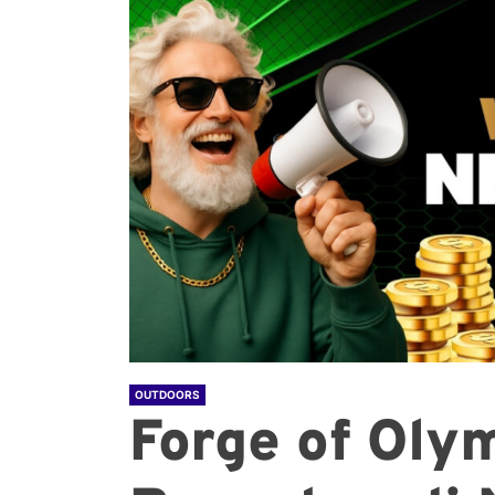
OUTDOORS
Forge of Oly