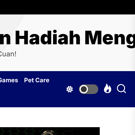
gan Hadiah Men
Cuan!
 Games
Pet Care