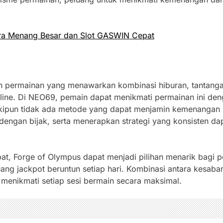
ra Menang Besar dan Slot GASWIN Cepat
 permainan yang menawarkan kombinasi hiburan, tantang
line. Di NEO69, pemain dapat menikmati permainan ini deng
kipun tidak ada metode yang dapat menjamin kemenangan
engan bijak, serta menerapkan strategi yang konsisten d
t, Forge of Olympus dapat menjadi pilihan menarik bagi p
ng jackpot beruntun setiap hari. Kombinasi antara kesaba
 menikmati setiap sesi bermain secara maksimal.