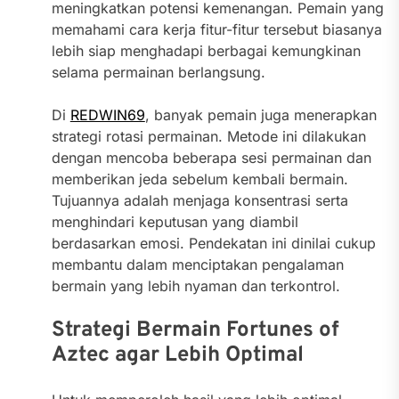
meningkatkan potensi kemenangan. Pemain yang
memahami cara kerja fitur-fitur tersebut biasanya
lebih siap menghadapi berbagai kemungkinan
selama permainan berlangsung.
Di
REDWIN69
, banyak pemain juga menerapkan
strategi rotasi permainan. Metode ini dilakukan
dengan mencoba beberapa sesi permainan dan
memberikan jeda sebelum kembali bermain.
Tujuannya adalah menjaga konsentrasi serta
menghindari keputusan yang diambil
berdasarkan emosi. Pendekatan ini dinilai cukup
membantu dalam menciptakan pengalaman
bermain yang lebih nyaman dan terkontrol.
Strategi Bermain Fortunes of
Aztec agar Lebih Optimal