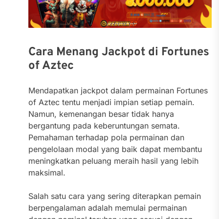
Cara Menang Jackpot di Fortunes
of Aztec
Mendapatkan jackpot dalam permainan Fortunes
of Aztec tentu menjadi impian setiap pemain.
Namun, kemenangan besar tidak hanya
bergantung pada keberuntungan semata.
Pemahaman terhadap pola permainan dan
pengelolaan modal yang baik dapat membantu
meningkatkan peluang meraih hasil yang lebih
maksimal.
Salah satu cara yang sering diterapkan pemain
berpengalaman adalah memulai permainan