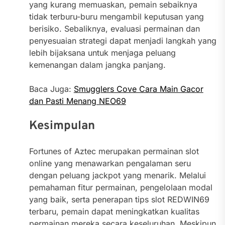
yang kurang memuaskan, pemain sebaiknya
tidak terburu-buru mengambil keputusan yang
berisiko. Sebaliknya, evaluasi permainan dan
penyesuaian strategi dapat menjadi langkah yang
lebih bijaksana untuk menjaga peluang
kemenangan dalam jangka panjang.
Baca Juga:
Smugglers Cove Cara Main Gacor
dan Pasti Menang NEO69
Kesimpulan
Fortunes of Aztec merupakan permainan slot
online yang menawarkan pengalaman seru
dengan peluang jackpot yang menarik. Melalui
pemahaman fitur permainan, pengelolaan modal
yang baik, serta penerapan tips slot REDWIN69
terbaru, pemain dapat meningkatkan kualitas
permainan mereka secara keseluruhan. Meskipun