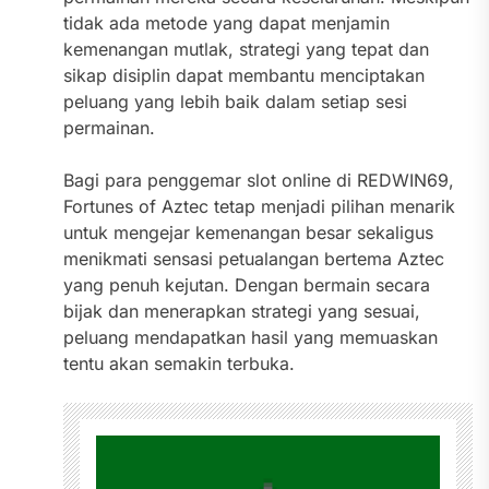
tidak ada metode yang dapat menjamin
kemenangan mutlak, strategi yang tepat dan
sikap disiplin dapat membantu menciptakan
peluang yang lebih baik dalam setiap sesi
permainan.
Bagi para penggemar slot online di REDWIN69,
Fortunes of Aztec tetap menjadi pilihan menarik
untuk mengejar kemenangan besar sekaligus
menikmati sensasi petualangan bertema Aztec
yang penuh kejutan. Dengan bermain secara
bijak dan menerapkan strategi yang sesuai,
peluang mendapatkan hasil yang memuaskan
tentu akan semakin terbuka.