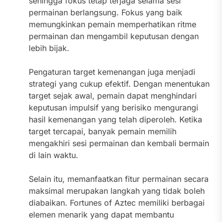
sehingga fokus tetap terjaga selama sesi
permainan berlangsung. Fokus yang baik
memungkinkan pemain memperhatikan ritme
permainan dan mengambil keputusan dengan
lebih bijak.
Pengaturan target kemenangan juga menjadi
strategi yang cukup efektif. Dengan menentukan
target sejak awal, pemain dapat menghindari
keputusan impulsif yang berisiko mengurangi
hasil kemenangan yang telah diperoleh. Ketika
target tercapai, banyak pemain memilih
mengakhiri sesi permainan dan kembali bermain
di lain waktu.
Selain itu, memanfaatkan fitur permainan secara
maksimal merupakan langkah yang tidak boleh
diabaikan. Fortunes of Aztec memiliki berbagai
elemen menarik yang dapat membantu