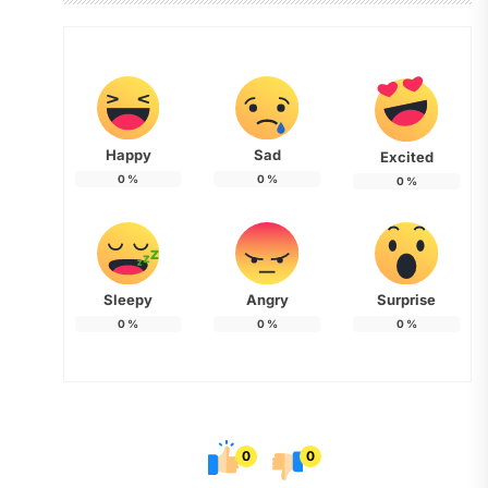
Happy
Sad
Excited
0
%
0
%
0
%
Sleepy
Angry
Surprise
0
%
0
%
0
%
0
0