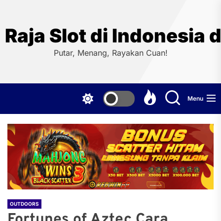
Skip
to
the
Raja Slot di Indonesi
content
Putar, Menang, Rayakan Cuan!
Menu
OUTDOORS
Fortunes of Aztec Cara