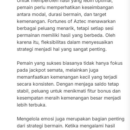
Untuk memperoleh hasil yang lebih optimal,
pemain perlu memperhatikan keseimbangan
antara modal, durasi bermain, dan target
kemenangan. Fortunes of Aztec menawarkan
berbagai peluang menarik, tetapi setiap sesi
permainan memiliki hasil yang berbeda. Oleh
karena itu, fleksibilitas dalam menyesuaikan
strategi menjadi hal yang sangat penting.
Pemain yang sukses biasanya tidak hanya fokus
pada jackpot semata, melainkan juga
memanfaatkan kemenangan kecil yang terjadi
secara konsisten. Dengan menjaga saldo tetap
stabil, peluang untuk menikmati fitur bonus dan
kesempatan meraih kemenangan besar menjadi
lebih terbuka.
Mengelola emosi juga merupakan bagian penting
dari strategi bermain. Ketika mengalami hasil