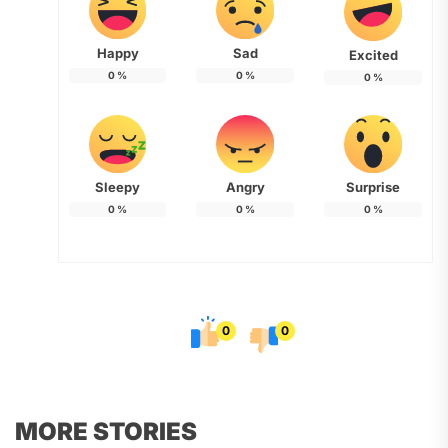
Happy
Sad
Excited
0
%
0
%
0
%
Sleepy
Angry
Surprise
0
%
0
%
0
%
0
0
MORE STORIES