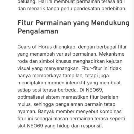
peluang. Hal ini membuat permainan terasa adil
dan menarik tanpa perlu pendekatan berlebihan.
Fitur Permainan yang Mendukung
Pengalaman
Gears of Horus dilengkapi dengan berbagai fitur
yang menambah variasi permainan. Mekanisme
roda dan simbol khusus menghadirkan kejutan
visual yang menyenangkan. Fitur-fitur ini tidak
hanya memperkaya tampilan, tetapi juga
menciptakan momen interaktif yang membuat
setiap sesi terasa berbeda. Di NEO69,
optimalisasi sistem memastikan fitur berjalan
mulus, sehingga pengalaman bermain tetap
nyaman. Banyak member menyebut kombinasi
fitur ini sebagai alasan permainan terasa seperti
slot NEO69 yang hidup dan responsif.