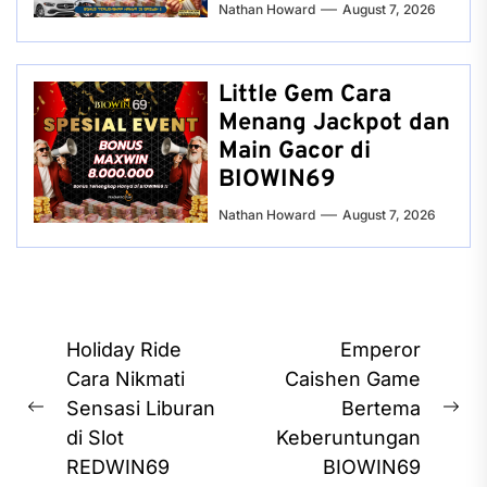
Nathan Howard
August 7, 2026
Little Gem Cara
Menang Jackpot dan
Main Gacor di
BIOWIN69
Nathan Howard
August 7, 2026
Post
Holiday Ride
Emperor
navigation
Cara Nikmati
Caishen Game
Sensasi Liburan
Bertema
Previous
Ne
di Slot
Keberuntungan
post:
pos
REDWIN69
BIOWIN69