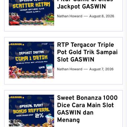
Jackpot GASWIN
Nathan Howard
August 8, 2026
RTP Tergacor Triple
Pot Gold Trik Sampai
Slot GASWIN
Nathan Howard
August 7, 2026
Sweet Bonanza 1000
Dice Cara Main Slot
GASWIN dan
Menang