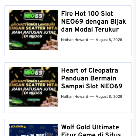
Fire Hot 100 Slot
NEO69 dengan Bijak
dan Modal Terukur
Nathan Howard
August 8, 2026
Heart of Cleopatra
Panduan Bermain
Sampai Slot NEO69
Nathan Howard
August 8, 2026
Wolf Gold Ultimate
Fitur Game di Situs