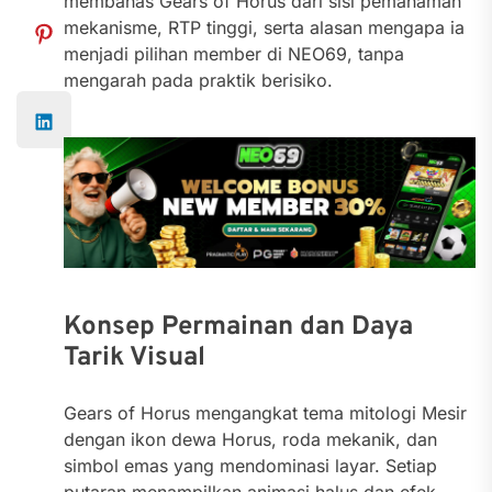
membahas Gears of Horus dari sisi pemahaman
mekanisme, RTP tinggi, serta alasan mengapa ia
menjadi pilihan member di NEO69, tanpa
mengarah pada praktik berisiko.
Konsep Permainan dan Daya
Tarik Visual
Gears of Horus mengangkat tema mitologi Mesir
dengan ikon dewa Horus, roda mekanik, dan
simbol emas yang mendominasi layar. Setiap