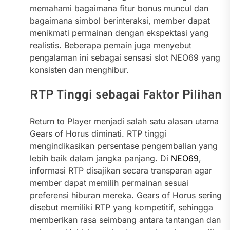
memahami bagaimana fitur bonus muncul dan
bagaimana simbol berinteraksi, member dapat
menikmati permainan dengan ekspektasi yang
realistis. Beberapa pemain juga menyebut
pengalaman ini sebagai sensasi slot NEO69 yang
konsisten dan menghibur.
RTP Tinggi sebagai Faktor Pilihan
Return to Player menjadi salah satu alasan utama
Gears of Horus diminati. RTP tinggi
mengindikasikan persentase pengembalian yang
lebih baik dalam jangka panjang. Di
NEO69
,
informasi RTP disajikan secara transparan agar
member dapat memilih permainan sesuai
preferensi hiburan mereka. Gears of Horus sering
disebut memiliki RTP yang kompetitif, sehingga
memberikan rasa seimbang antara tantangan dan