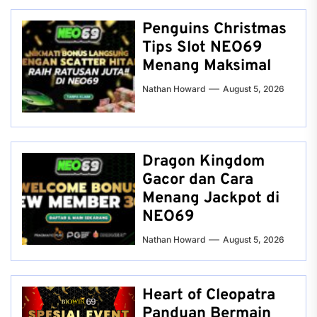
Penguins Christmas
Tips Slot NEO69
Menang Maksimal
Nathan Howard
August 5, 2026
Dragon Kingdom
Gacor dan Cara
Menang Jackpot di
NEO69
Nathan Howard
August 5, 2026
Heart of Cleopatra
Panduan Bermain