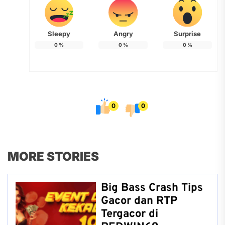
Sleepy
Angry
Surprise
0
%
0
%
0
%
0
0
MORE STORIES
Big Bass Crash Tips
Gacor dan RTP
Tergacor di