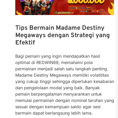
Tips Bermain Madame Destiny
Megaways dengan Strategi yang
Efektif
Bagi pemain yang ingin mendapatkan hasil
optimal di REDWIN69, memahami pola
permainan menjadi salah satu langkah penting.
Madame Destiny Megaways memiliki volatilitas
yang cukup tinggi sehingga diperlukan kesabaran
dan pengelolaan modal yang baik. Banyak
pemain berpengalaman menyarankan untuk
memulai permainan dengan nominal taruhan yang
sesuai dengan kemampuan saldo agar sesi
bermain dapat berlangsung lebih lama.