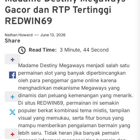
Gacor dan RTP Tertinggi
REDWIN69
Nathan Howard
June 13, 2026
Share
Read Time:
3 Minute, 44 Second
Madame Destiny Megaways menjadi salah satu
permainan slot yang banyak diperbincangkan
oleh para penggemar game online karena
menghadirkan mekanisme Megaways yang
dinamis dan peluang kemenangan yang menarik.
Di situs REDWIN69, permainan ini semakin
populer berkat kombinasi tema mistis, tampilan
visual yang memukau, serta fitur bonus yang
mampu memberikan pengalaman bermain yang
lebih seru. Tidak heran jika banyak pemain