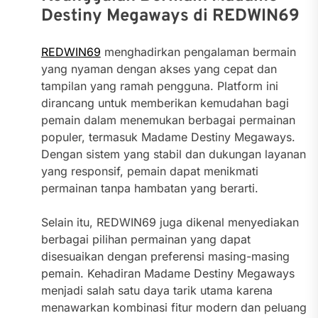
Destiny Megaways di REDWIN69
REDWIN69
menghadirkan pengalaman bermain
yang nyaman dengan akses yang cepat dan
tampilan yang ramah pengguna. Platform ini
dirancang untuk memberikan kemudahan bagi
pemain dalam menemukan berbagai permainan
populer, termasuk Madame Destiny Megaways.
Dengan sistem yang stabil dan dukungan layanan
yang responsif, pemain dapat menikmati
permainan tanpa hambatan yang berarti.
Selain itu, REDWIN69 juga dikenal menyediakan
berbagai pilihan permainan yang dapat
disesuaikan dengan preferensi masing-masing
pemain. Kehadiran Madame Destiny Megaways
menjadi salah satu daya tarik utama karena
menawarkan kombinasi fitur modern dan peluang