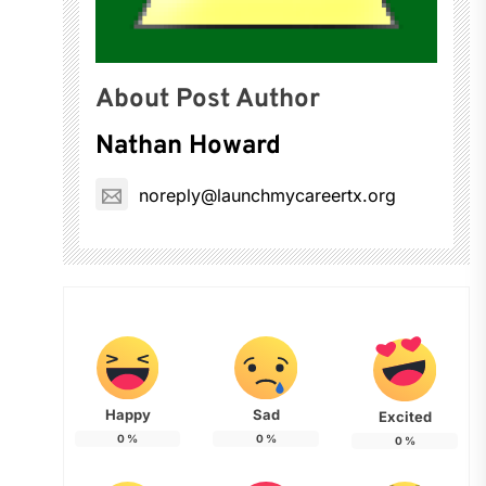
About Post Author
Nathan Howard
noreply@launchmycareertx.org
Happy
Sad
Excited
0
%
0
%
0
%