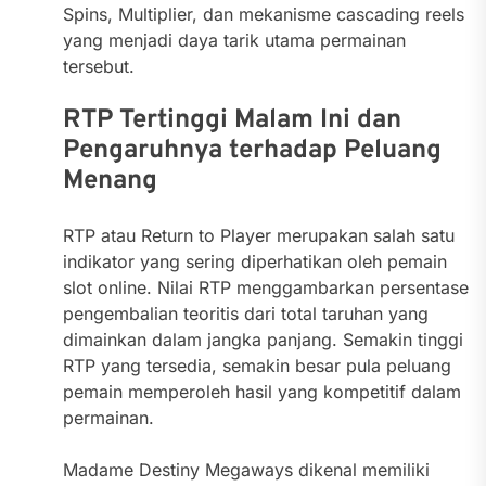
Spins, Multiplier, dan mekanisme cascading reels
yang menjadi daya tarik utama permainan
tersebut.
RTP Tertinggi Malam Ini dan
Pengaruhnya terhadap Peluang
Menang
RTP atau Return to Player merupakan salah satu
indikator yang sering diperhatikan oleh pemain
slot online. Nilai RTP menggambarkan persentase
pengembalian teoritis dari total taruhan yang
dimainkan dalam jangka panjang. Semakin tinggi
RTP yang tersedia, semakin besar pula peluang
pemain memperoleh hasil yang kompetitif dalam
permainan.
Madame Destiny Megaways dikenal memiliki