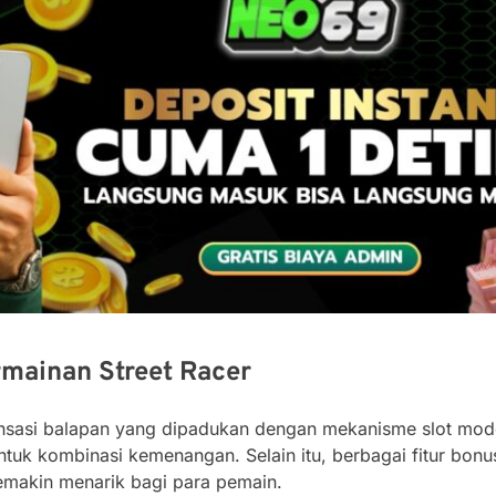
mainan Street Racer
nsasi balapan yang dipadukan dengan mekanisme slot mode
tuk kombinasi kemenangan. Selain itu, berbagai fitur bo
makin menarik bagi para pemain.