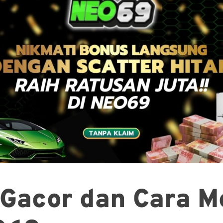
 Gacor dan Cara 