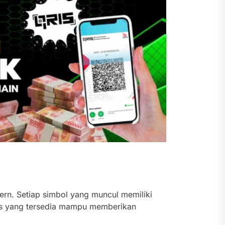
rn. Setiap simbol yang muncul memiliki
nus yang tersedia mampu memberikan