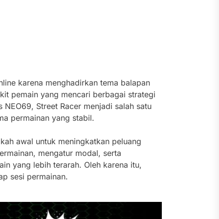
 online karena menghadirkan tema balapan
kit pemain yang mencari berbagai strategi
s NEO69, Street Racer menjadi salah satu
a permainan yang stabil.
kah awal untuk meningkatkan peluang
 permainan, mengatur modal, serta
yang lebih terarah. Oleh karena itu,
ap sesi permainan.