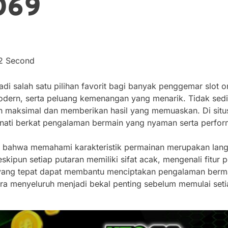
O69
12 Second
adi salah satu pilihan favorit bagi banyak penggemar slot
modern, serta peluang kemenangan yang menarik. Tidak sedi
ih maksimal dan memberikan hasil yang memuaskan. Di situ
nati berkat pengalaman bermain yang nyaman serta perform
bahwa memahami karakteristik permainan merupakan lang
skipun setiap putaran memiliki sifat acak, mengenali fitur
ng tepat dapat membantu menciptakan pengalaman bermain 
a menyeluruh menjadi bekal penting sebelum memulai seti