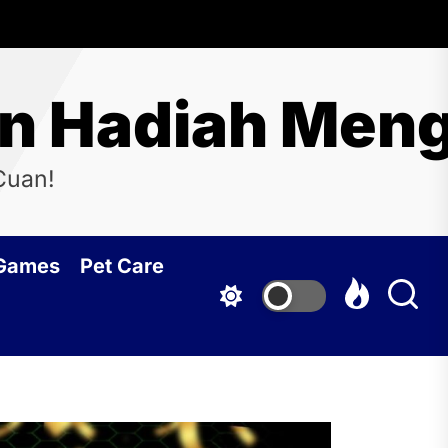
gan Hadiah Men
Cuan!
 Games
Pet Care