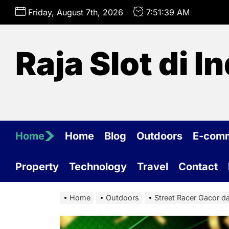
Skip
Friday, August 7th, 2026
7:51:41 AM
to
the
content
Raja Slot di
Home
Home
Blog
Outdoors
E-com
Property
Technology
Travel
Contact
Home
Outdoors
Street Racer Gacor 