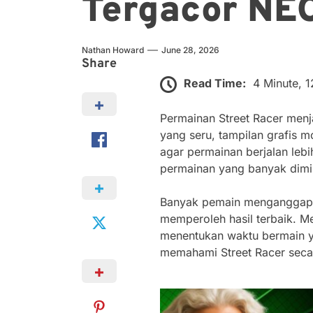
Tergacor NE
Nathan Howard
June 28, 2026
Share
Read Time:
4 Minute, 
Permainan Street Racer menj
yang seru, tampilan grafis 
agar permainan berjalan leb
permainan yang banyak dimi
Banyak pemain menganggap 
memperoleh hasil terbaik. Me
menentukan waktu bermain ya
memahami Street Racer secar