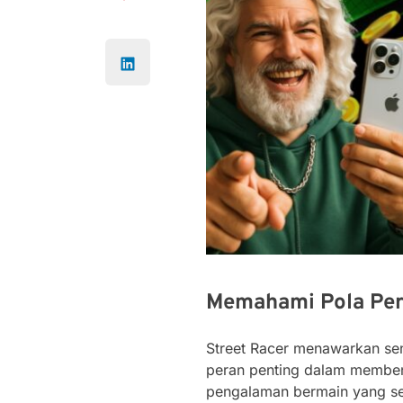
Memahami Pola Per
Street Racer menawarkan se
peran penting dalam memben
pengalaman bermain yang se