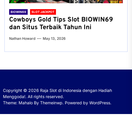
BIOWIN69
SLOT JACKPOT
Cowboys Gold Tips Slot BIOWIN69
dan Situs Terbaik Tahun Ini
Nathan Howard
May 13, 2026
Copyright © 2026
Raja Slot di Indonesia dengan Hadiah
Menggoda!.
All rights reserved.
Theme: Mahalo By
Themeinwp.
Powered by
WordPress.