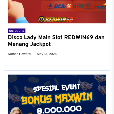
OUTDOORS
Disco Lady Main Slot REDWIN69 dan
Menang Jackpot
Nathan Howard
May 13, 2026