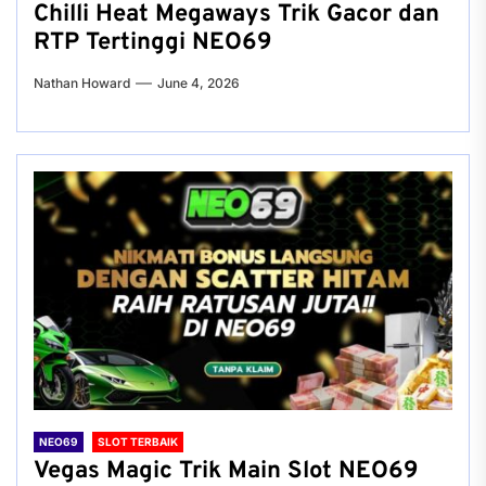
Chilli Heat Megaways Trik Gacor dan
RTP Tertinggi NEO69
Nathan Howard
June 4, 2026
NEO69
SLOT TERBAIK
Vegas Magic Trik Main Slot NEO69