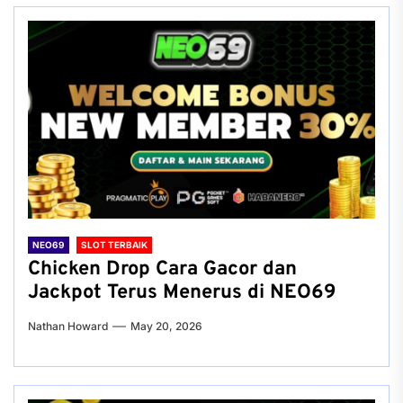
NEO69
SLOT TERBAIK
Chicken Drop Cara Gacor dan
Jackpot Terus Menerus di NEO69
Nathan Howard
May 20, 2026