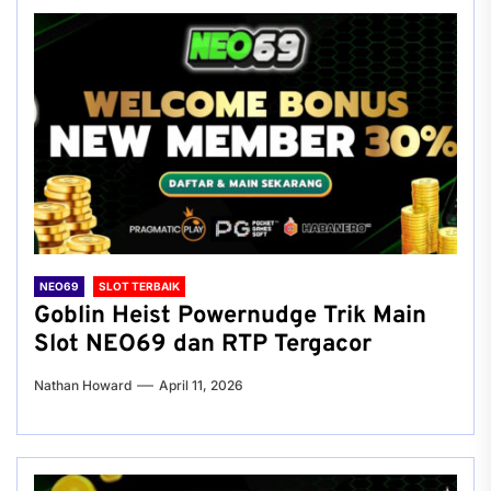
NEO69
SLOT TERBAIK
Goblin Heist Powernudge Trik Main
Slot NEO69 dan RTP Tergacor
Nathan Howard
April 11, 2026