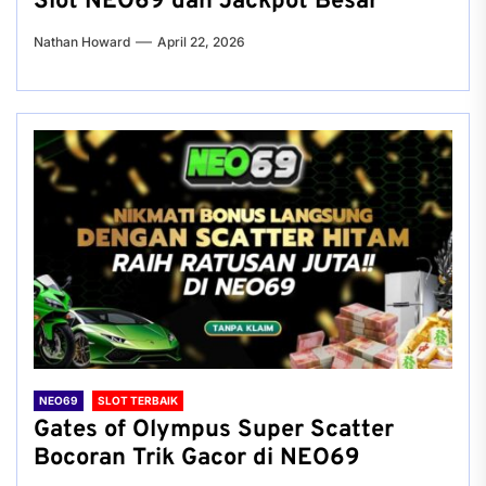
Slot NEO69 dan Jackpot Besar
Nathan Howard
April 22, 2026
NEO69
SLOT TERBAIK
Gates of Olympus Super Scatter
Bocoran Trik Gacor di NEO69