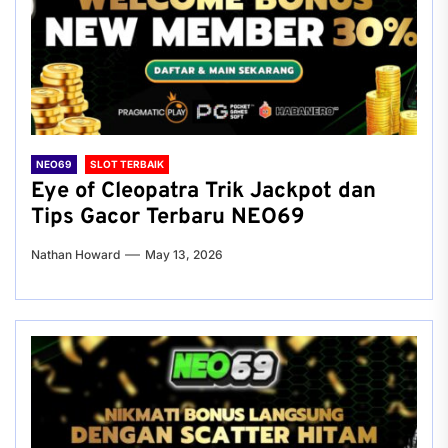
NEO69
SLOT TERBAIK
Eye of Cleopatra Trik Jackpot dan
Tips Gacor Terbaru NEO69
Nathan Howard
May 13, 2026