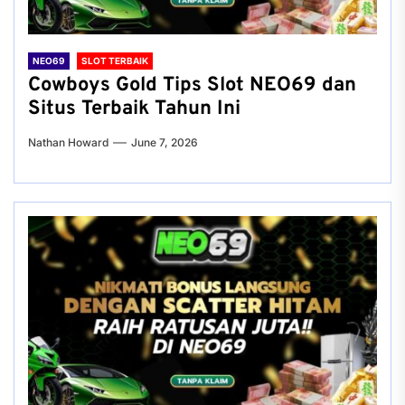
NEO69
SLOT TERBAIK
Cowboys Gold Tips Slot NEO69 dan
Situs Terbaik Tahun Ini
Nathan Howard
June 7, 2026