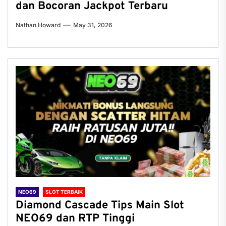
dan Bocoran Jackpot Terbaru
Nathan Howard
May 31, 2026
NEO69
SLOT TERBAIK
Diamond Cascade Tips Main Slot
NEO69 dan RTP Tinggi