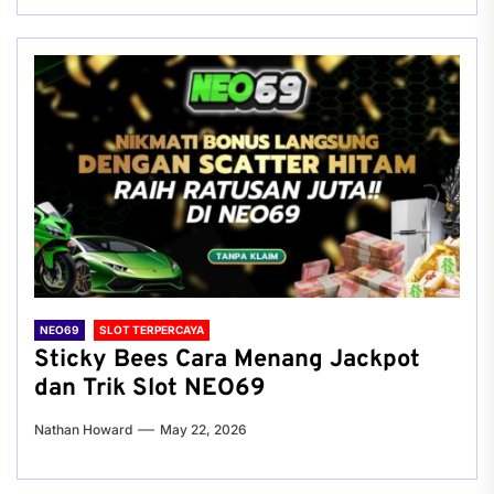
NEO69
SLOT TERPERCAYA
Sticky Bees Cara Menang Jackpot
dan Trik Slot NEO69
Nathan Howard
May 22, 2026