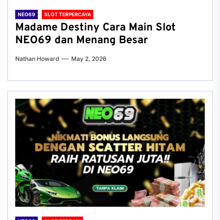
NEO69
SLOT TERPERCAYA
Madame Destiny Cara Main Slot
NEO69 dan Menang Besar
Nathan Howard
May 2, 2026