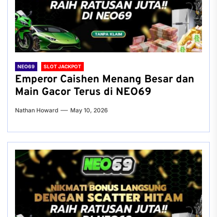
NEO69
SLOT JACKPOT
Emperor Caishen Menang Besar dan
Main Gacor Terus di NEO69
Nathan Howard
May 10, 2026