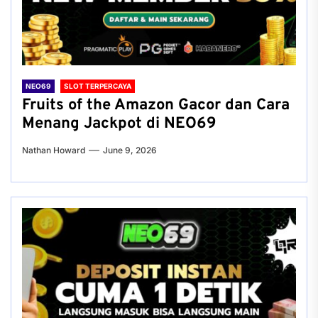
NEO69
SLOT TERPERCAYA
Fruits of the Amazon Gacor dan Cara
Menang Jackpot di NEO69
Nathan Howard
June 9, 2026