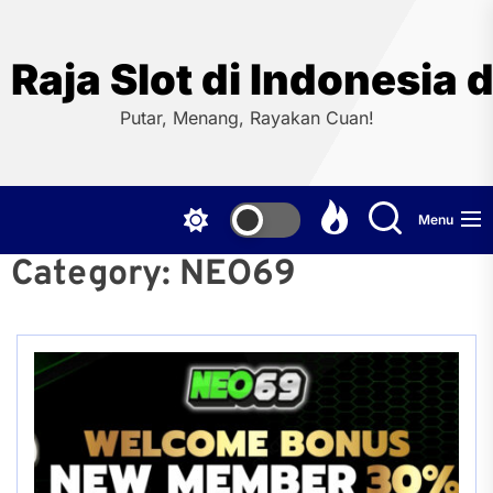
Skip
to
the
Raja Slot di Indonesi
content
Putar, Menang, Rayakan Cuan!
Menu
Category:
NEO69