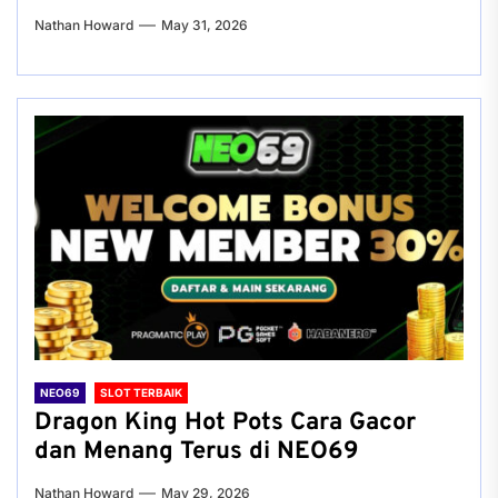
Nathan Howard
May 31, 2026
NEO69
SLOT TERBAIK
Dragon King Hot Pots Cara Gacor
dan Menang Terus di NEO69
Nathan Howard
May 29, 2026