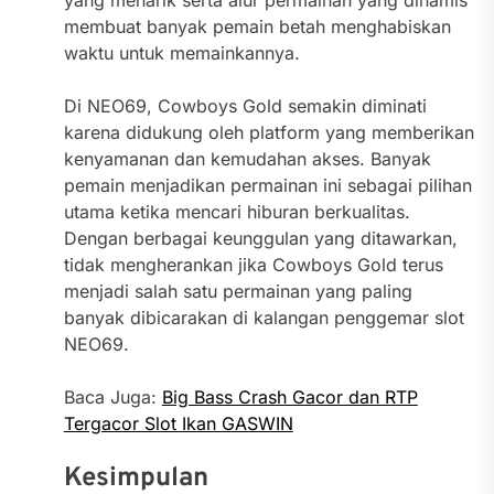
yang menarik serta alur permainan yang dinamis
membuat banyak pemain betah menghabiskan
waktu untuk memainkannya.
Di NEO69, Cowboys Gold semakin diminati
karena didukung oleh platform yang memberikan
kenyamanan dan kemudahan akses. Banyak
pemain menjadikan permainan ini sebagai pilihan
utama ketika mencari hiburan berkualitas.
Dengan berbagai keunggulan yang ditawarkan,
tidak mengherankan jika Cowboys Gold terus
menjadi salah satu permainan yang paling
banyak dibicarakan di kalangan penggemar slot
NEO69.
Baca Juga:
Big Bass Crash Gacor dan RTP
Tergacor Slot Ikan GASWIN
Kesimpulan