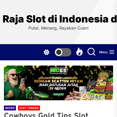
Skip
to
the
Raja Slot di Indonesi
content
Putar, Menang, Rayakan Cuan!
Menu
NEO69
SLOT TERBAIK
Cowboys Gold Tips Slot