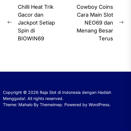
Post
Chilli Heat Trik
Cowboy Coins
navigation
Gacor dan
Cara Main Slot
Jackpot Setiap
NEO69 dan
Previous
Ne
Spin di
Menang Besar
post:
pos
BIOWIN69
Terus
Copyright © 2026
Raja Slot di Indonesia dengan Hadiah
Menggoda!.
All rights reserved.
Theme: Mahalo By
Themeinwp.
Powered by
WordPress.