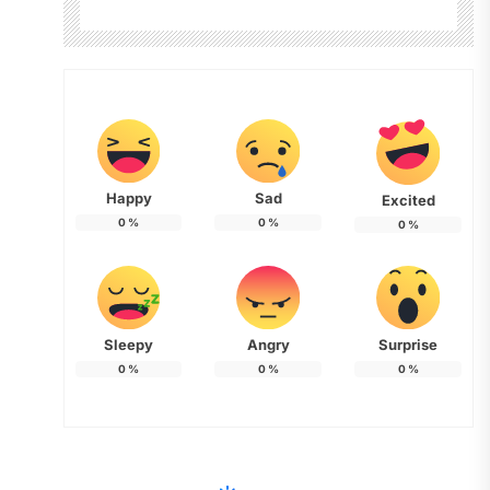
Happy
Sad
Excited
0
%
0
%
0
%
Sleepy
Angry
Surprise
0
%
0
%
0
%