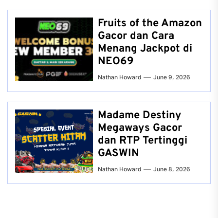
Fruits of the Amazon
Gacor dan Cara
Menang Jackpot di
NEO69
Nathan Howard
June 9, 2026
Madame Destiny
Megaways Gacor
dan RTP Tertinggi
GASWIN
Nathan Howard
June 8, 2026