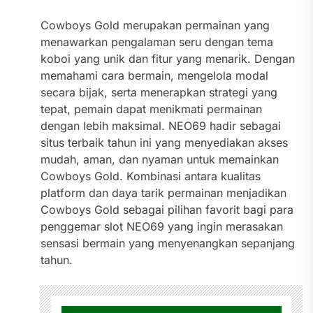
Cowboys Gold merupakan permainan yang
menawarkan pengalaman seru dengan tema
koboi yang unik dan fitur yang menarik. Dengan
memahami cara bermain, mengelola modal
secara bijak, serta menerapkan strategi yang
tepat, pemain dapat menikmati permainan
dengan lebih maksimal. NEO69 hadir sebagai
situs terbaik tahun ini yang menyediakan akses
mudah, aman, dan nyaman untuk memainkan
Cowboys Gold. Kombinasi antara kualitas
platform dan daya tarik permainan menjadikan
Cowboys Gold sebagai pilihan favorit bagi para
penggemar slot NEO69 yang ingin merasakan
sensasi bermain yang menyenangkan sepanjang
tahun.