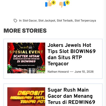
0
0
In
Slot Gacor
,
Slot Jackpot
,
Slot Terbaik
,
Slot Terpercaya
MORE STORIES
Jokers Jewels Hot
Tips Slot BIOWIN69
dan Situs RTP
Tergacor
Nathan Howard
June 10, 2026
Sugar Rush Main
Gacor dan Menang
Terus di REDWIN69