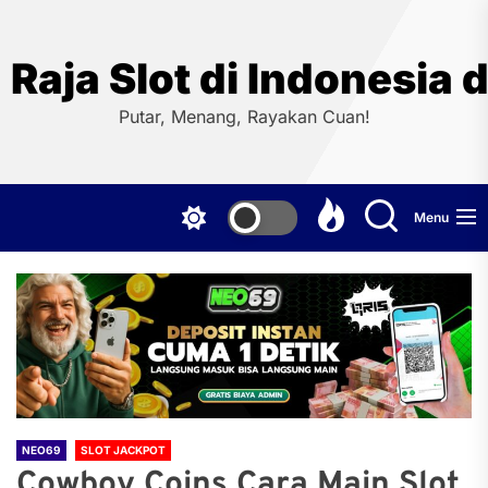
Skip
to
the
Raja Slot di Indonesi
content
Putar, Menang, Rayakan Cuan!
Menu
NEO69
SLOT JACKPOT
Cowboy Coins Cara Main Slot