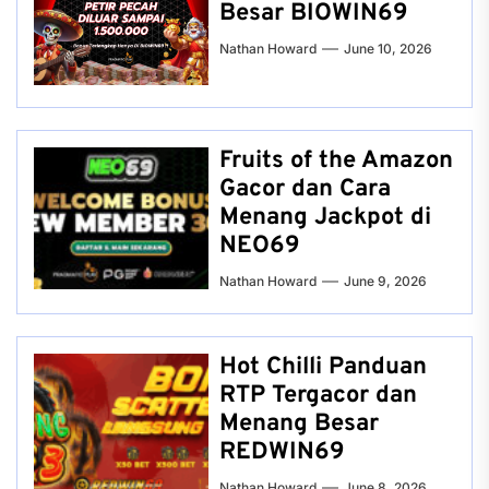
Besar BIOWIN69
Nathan Howard
June 10, 2026
Fruits of the Amazon
Gacor dan Cara
Menang Jackpot di
NEO69
Nathan Howard
June 9, 2026
Hot Chilli Panduan
RTP Tergacor dan
Menang Besar
REDWIN69
Nathan Howard
June 8, 2026