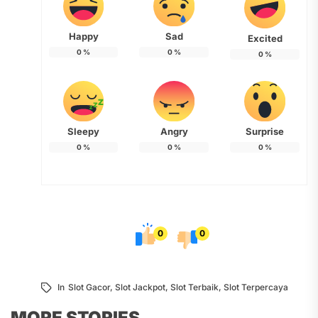
Happy
Sad
Excited
0
%
0
%
0
%
Sleepy
Angry
Surprise
0
%
0
%
0
%
0
0
In
Slot Gacor
,
Slot Jackpot
,
Slot Terbaik
,
Slot Terpercaya
MORE STORIES