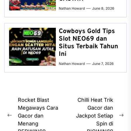
Nathan Howard
June 8, 2026
Cowboys Gold Tips
Slot NEO69 dan
Situs Terbaik Tahun
Ini
Nathan Howard
June 7, 2026
Post
Rocket Blast
Chilli Heat Trik
navigation
Megaways Cara
Gacor dan
Gacor dan
Jackpot Setiap
Previous
Ne
Menang
Spin di
post:
pos