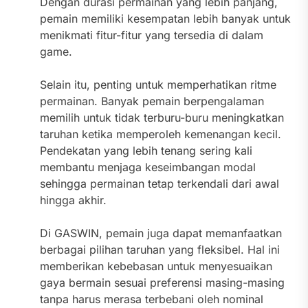
Dengan durasi permainan yang lebih panjang,
pemain memiliki kesempatan lebih banyak untuk
menikmati fitur-fitur yang tersedia di dalam
game.
Selain itu, penting untuk memperhatikan ritme
permainan. Banyak pemain berpengalaman
memilih untuk tidak terburu-buru meningkatkan
taruhan ketika memperoleh kemenangan kecil.
Pendekatan yang lebih tenang sering kali
membantu menjaga keseimbangan modal
sehingga permainan tetap terkendali dari awal
hingga akhir.
Di GASWIN, pemain juga dapat memanfaatkan
berbagai pilihan taruhan yang fleksibel. Hal ini
memberikan kebebasan untuk menyesuaikan
gaya bermain sesuai preferensi masing-masing
tanpa harus merasa terbebani oleh nominal