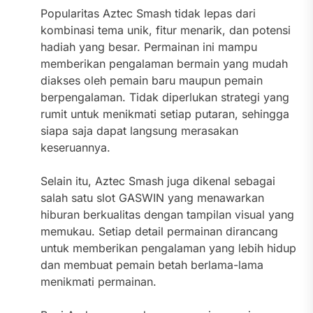
Popularitas Aztec Smash tidak lepas dari
kombinasi tema unik, fitur menarik, dan potensi
hadiah yang besar. Permainan ini mampu
memberikan pengalaman bermain yang mudah
diakses oleh pemain baru maupun pemain
berpengalaman. Tidak diperlukan strategi yang
rumit untuk menikmati setiap putaran, sehingga
siapa saja dapat langsung merasakan
keseruannya.
Selain itu, Aztec Smash juga dikenal sebagai
salah satu slot GASWIN yang menawarkan
hiburan berkualitas dengan tampilan visual yang
memukau. Setiap detail permainan dirancang
untuk memberikan pengalaman yang lebih hidup
dan membuat pemain betah berlama-lama
menikmati permainan.