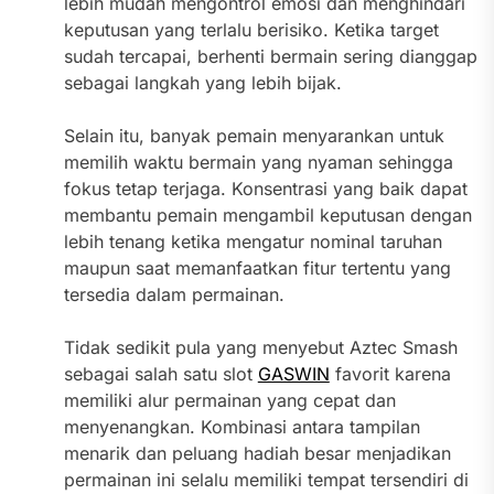
lebih mudah mengontrol emosi dan menghindari
keputusan yang terlalu berisiko. Ketika target
sudah tercapai, berhenti bermain sering dianggap
sebagai langkah yang lebih bijak.
Selain itu, banyak pemain menyarankan untuk
memilih waktu bermain yang nyaman sehingga
fokus tetap terjaga. Konsentrasi yang baik dapat
membantu pemain mengambil keputusan dengan
lebih tenang ketika mengatur nominal taruhan
maupun saat memanfaatkan fitur tertentu yang
tersedia dalam permainan.
Tidak sedikit pula yang menyebut Aztec Smash
sebagai salah satu slot
GASWIN
favorit karena
memiliki alur permainan yang cepat dan
menyenangkan. Kombinasi antara tampilan
menarik dan peluang hadiah besar menjadikan
permainan ini selalu memiliki tempat tersendiri di