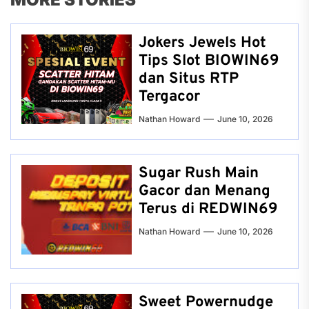
Jokers Jewels Hot
Tips Slot BIOWIN69
dan Situs RTP
Tergacor
Nathan Howard
June 10, 2026
Sugar Rush Main
Gacor dan Menang
Terus di REDWIN69
Nathan Howard
June 10, 2026
Sweet Powernudge