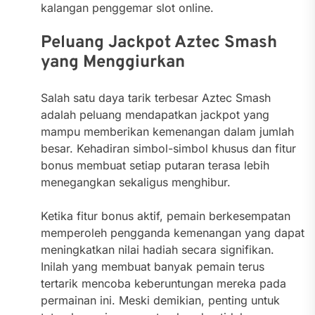
kalangan penggemar slot online.
Peluang Jackpot Aztec Smash
yang Menggiurkan
Salah satu daya tarik terbesar Aztec Smash
adalah peluang mendapatkan jackpot yang
mampu memberikan kemenangan dalam jumlah
besar. Kehadiran simbol-simbol khusus dan fitur
bonus membuat setiap putaran terasa lebih
menegangkan sekaligus menghibur.
Ketika fitur bonus aktif, pemain berkesempatan
memperoleh pengganda kemenangan yang dapat
meningkatkan nilai hadiah secara signifikan.
Inilah yang membuat banyak pemain terus
tertarik mencoba keberuntungan mereka pada
permainan ini. Meski demikian, penting untuk