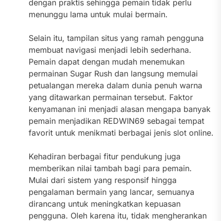
dengan praktis sehingga pemain tidak perlu
menunggu lama untuk mulai bermain.
Selain itu, tampilan situs yang ramah pengguna
membuat navigasi menjadi lebih sederhana.
Pemain dapat dengan mudah menemukan
permainan Sugar Rush dan langsung memulai
petualangan mereka dalam dunia penuh warna
yang ditawarkan permainan tersebut. Faktor
kenyamanan ini menjadi alasan mengapa banyak
pemain menjadikan REDWIN69 sebagai tempat
favorit untuk menikmati berbagai jenis slot online.
Kehadiran berbagai fitur pendukung juga
memberikan nilai tambah bagi para pemain.
Mulai dari sistem yang responsif hingga
pengalaman bermain yang lancar, semuanya
dirancang untuk meningkatkan kepuasan
pengguna. Oleh karena itu, tidak mengherankan