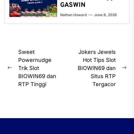
GASWIN
Nathan Howard
June 8, 2026
Post
Sweet
Jokers Jewels
navigation
Powernudge
Hot Tips Slot
Trik Slot
BIOWIN69 dan
Previous
Ne
BIOWIN69 dan
Situs RTP
post:
pos
RTP Tinggi
Tergacor