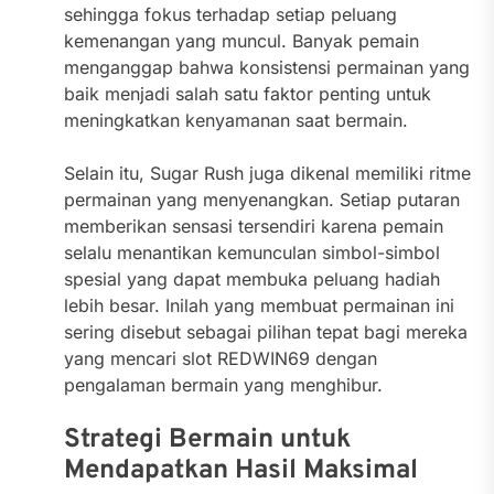
sehingga fokus terhadap setiap peluang
kemenangan yang muncul. Banyak pemain
menganggap bahwa konsistensi permainan yang
baik menjadi salah satu faktor penting untuk
meningkatkan kenyamanan saat bermain.
Selain itu, Sugar Rush juga dikenal memiliki ritme
permainan yang menyenangkan. Setiap putaran
memberikan sensasi tersendiri karena pemain
selalu menantikan kemunculan simbol-simbol
spesial yang dapat membuka peluang hadiah
lebih besar. Inilah yang membuat permainan ini
sering disebut sebagai pilihan tepat bagi mereka
yang mencari slot REDWIN69 dengan
pengalaman bermain yang menghibur.
Strategi Bermain untuk
Mendapatkan Hasil Maksimal