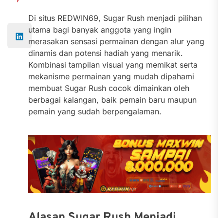
Di situs REDWIN69, Sugar Rush menjadi pilihan
utama bagi banyak anggota yang ingin
merasakan sensasi permainan dengan alur yang
dinamis dan potensi hadiah yang menarik.
Kombinasi tampilan visual yang memikat serta
mekanisme permainan yang mudah dipahami
membuat Sugar Rush cocok dimainkan oleh
berbagai kalangan, baik pemain baru maupun
pemain yang sudah berpengalaman.
Alasan Sugar Rush Menjadi