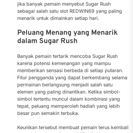
jika banyak pemain menyebut Sugar Rush
sebagai salah satu slot REDWIN69 yang paling
menarik untuk dimainkan setiap hari.
Peluang Menang yang Menarik
dalam Sugar Rush
Banyak pemain tertarik mencoba Sugar Rush
karena potensi kemenangan yang mampu
memberikan sensasi berbeda di setiap putaran.
Fitur pengganda yang dapat berkembang selama
permainan berlangsung menjadi salah satu
elemen yang paling dinantikan. Ketika simbol-
simbol tertentu muncul dalam kombinasi yang
tepat, peluang memperoleh hadiah yang lebih
besar pun semakin terbuka.
Keunikan tersebut membuat pemain terus kembali