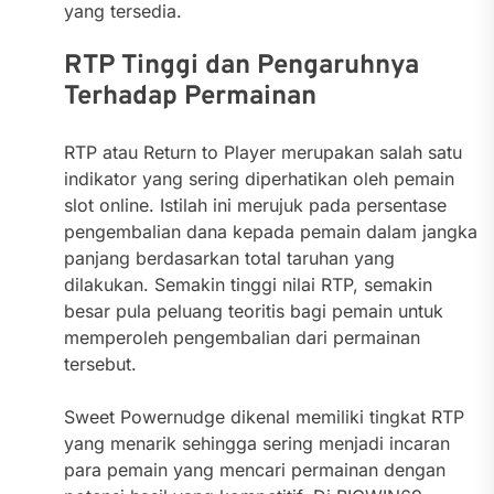
yang tersedia.
RTP Tinggi dan Pengaruhnya
Terhadap Permainan
RTP atau Return to Player merupakan salah satu
indikator yang sering diperhatikan oleh pemain
slot online. Istilah ini merujuk pada persentase
pengembalian dana kepada pemain dalam jangka
panjang berdasarkan total taruhan yang
dilakukan. Semakin tinggi nilai RTP, semakin
besar pula peluang teoritis bagi pemain untuk
memperoleh pengembalian dari permainan
tersebut.
Sweet Powernudge dikenal memiliki tingkat RTP
yang menarik sehingga sering menjadi incaran
para pemain yang mencari permainan dengan