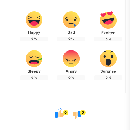
Happy
Sad
Excited
0
%
0
%
0
%
Sleepy
Angry
Surprise
0
%
0
%
0
%
0
0