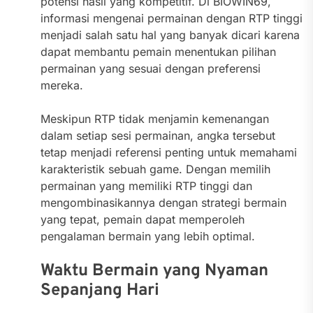
potensi hasil yang kompetitif. Di BIOWIN69,
informasi mengenai permainan dengan RTP tinggi
menjadi salah satu hal yang banyak dicari karena
dapat membantu pemain menentukan pilihan
permainan yang sesuai dengan preferensi
mereka.
Meskipun RTP tidak menjamin kemenangan
dalam setiap sesi permainan, angka tersebut
tetap menjadi referensi penting untuk memahami
karakteristik sebuah game. Dengan memilih
permainan yang memiliki RTP tinggi dan
mengombinasikannya dengan strategi bermain
yang tepat, pemain dapat memperoleh
pengalaman bermain yang lebih optimal.
Waktu Bermain yang Nyaman
Sepanjang Hari