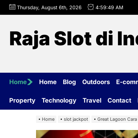
Skip
Thursday, August 6th, 2026
4:59:50 AM
to
the
content
Raja Slot di
Home
Home
Blog
Outdoors
E-com
Property
Technology
Travel
Contact
Home
slot jackpot
Great Lagoon Car