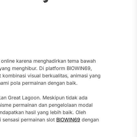
ot online karena menghadirkan tema bawah
yang menghibur. Di platform BIOWIN69,
 kombinasi visual berkualitas, animasi yang
ami pola permainan dengan baik.
an Great Lagoon. Meskipun tidak ada
isme permainan dan pengelolaan modal
dapatkan hasil yang lebih baik. Oleh
i sensasi permainan slot
BIOWIN69
dengan