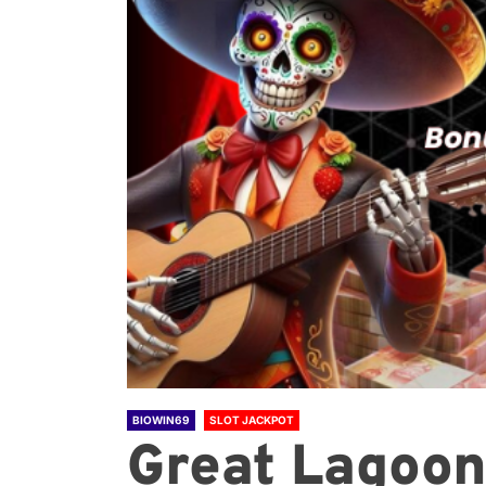
BIOWIN69
SLOT JACKPOT
Great Lagoon