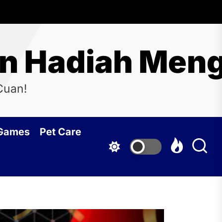
gan Hadiah Men
Cuan!
 Games
Pet Care