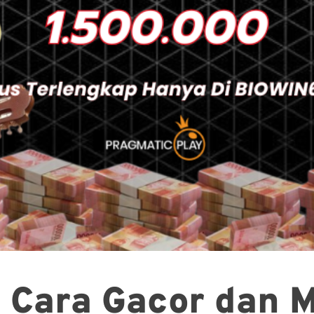
 Cara Gacor dan 