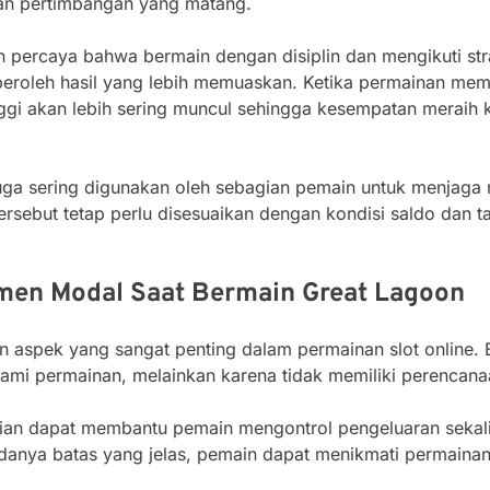
kan pertimbangan yang matang.
 percaya bahwa bermain dengan disiplin dan mengikuti st
roleh hasil yang lebih memuaskan. Ketika permainan mema
inggi akan lebih sering muncul sehingga kesempatan merai
juga sering digunakan oleh sebagian pemain untuk menjaga 
ersebut tetap perlu disesuaikan dengan kondisi saldo dan 
men Modal Saat Bermain Great Lagoon
aspek yang sangat penting dalam permainan slot online. 
mi permainan, melainkan karena tidak memiliki perencana
ian dapat membantu pemain mengontrol pengeluaran sekali
danya batas yang jelas, pemain dapat menikmati permaina