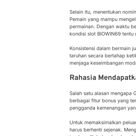
Selain itu, menentukan nomi
Pemain yang mampu mengelol
permainan. Dengan waktu be
kondisi slot BIOWIN69 tentu 
Konsistensi dalam bermain j
taruhan secara bertahap ket
menjaga keseimbangan modal 
Rahasia Mendapatk
Salah satu alasan mengapa 
berbagai fitur bonus yang te
pengganda kemenangan yang 
Untuk memaksimalkan peluan
harus berhenti sejenak. Men