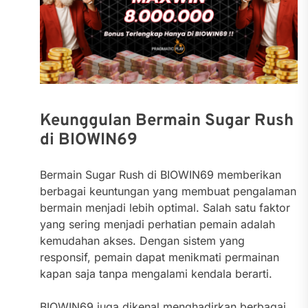
Keunggulan Bermain Sugar Rush
di BIOWIN69
Bermain Sugar Rush di BIOWIN69 memberikan
berbagai keuntungan yang membuat pengalaman
bermain menjadi lebih optimal. Salah satu faktor
yang sering menjadi perhatian pemain adalah
kemudahan akses. Dengan sistem yang
responsif, pemain dapat menikmati permainan
kapan saja tanpa mengalami kendala berarti.
BIOWIN69 juga dikenal menghadirkan berbagai