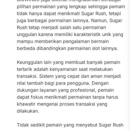
pilihan permainan yang lengkap sehingga pemain
tidak hanya dapat menikmati Sugar Rush, tetapi
juga berbagai permainan lainnya. Namun, Sugar
Rush tetap menjadi salah satu permainan
unggulan karena memiliki karakteristik unik yang
mampu memberikan pengalaman bermain
berbeda dibandingkan permainan slot lainnya.
Keunggulan lain yang membuat banyak pemain
tertarik adalah kenyamanan saat melakukan
transaksi. Sistem yang cepat dan aman menjadi
nilai tambah bagi para pengguna. Dengan
dukungan layanan yang profesional, pemain
dapat fokus menikmati permainan tanpa harus
khawatir mengenai proses transaksi yang
dilakukan.
Tidak sedikit pemain yang menyebut Sugar Rush