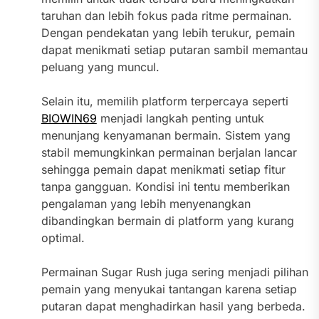
taruhan dan lebih fokus pada ritme permainan.
Dengan pendekatan yang lebih terukur, pemain
dapat menikmati setiap putaran sambil memantau
peluang yang muncul.
Selain itu, memilih platform terpercaya seperti
BIOWIN69
menjadi langkah penting untuk
menunjang kenyamanan bermain. Sistem yang
stabil memungkinkan permainan berjalan lancar
sehingga pemain dapat menikmati setiap fitur
tanpa gangguan. Kondisi ini tentu memberikan
pengalaman yang lebih menyenangkan
dibandingkan bermain di platform yang kurang
optimal.
Permainan Sugar Rush juga sering menjadi pilihan
pemain yang menyukai tantangan karena setiap
putaran dapat menghadirkan hasil yang berbeda.