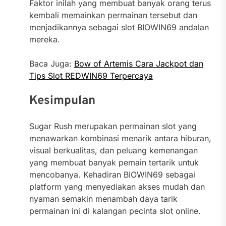
Faktor inilah yang membuat banyak orang terus
kembali memainkan permainan tersebut dan
menjadikannya sebagai slot BIOWIN69 andalan
mereka.
Baca Juga:
Bow of Artemis Cara Jackpot dan
Tips Slot REDWIN69 Terpercaya
Kesimpulan
Sugar Rush merupakan permainan slot yang
menawarkan kombinasi menarik antara hiburan,
visual berkualitas, dan peluang kemenangan
yang membuat banyak pemain tertarik untuk
mencobanya. Kehadiran BIOWIN69 sebagai
platform yang menyediakan akses mudah dan
nyaman semakin menambah daya tarik
permainan ini di kalangan pecinta slot online.