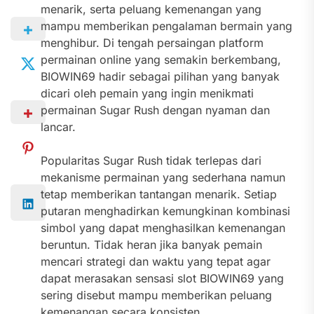
menarik, serta peluang kemenangan yang
mampu memberikan pengalaman bermain yang
menghibur. Di tengah persaingan platform
permainan online yang semakin berkembang,
BIOWIN69 hadir sebagai pilihan yang banyak
dicari oleh pemain yang ingin menikmati
permainan Sugar Rush dengan nyaman dan
lancar.
Popularitas Sugar Rush tidak terlepas dari
mekanisme permainan yang sederhana namun
tetap memberikan tantangan menarik. Setiap
putaran menghadirkan kemungkinan kombinasi
simbol yang dapat menghasilkan kemenangan
beruntun. Tidak heran jika banyak pemain
mencari strategi dan waktu yang tepat agar
dapat merasakan sensasi slot BIOWIN69 yang
sering disebut mampu memberikan peluang
kemenangan secara konsisten.