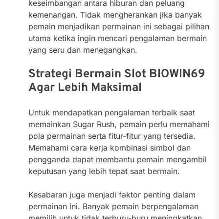
keseimbangan antara hiburan dan peluang
kemenangan. Tidak mengherankan jika banyak
pemain menjadikan permainan ini sebagai pilihan
utama ketika ingin mencari pengalaman bermain
yang seru dan menegangkan.
Strategi Bermain Slot BIOWIN69
Agar Lebih Maksimal
Untuk mendapatkan pengalaman terbaik saat
memainkan Sugar Rush, pemain perlu memahami
pola permainan serta fitur-fitur yang tersedia.
Memahami cara kerja kombinasi simbol dan
pengganda dapat membantu pemain mengambil
keputusan yang lebih tepat saat bermain.
Kesabaran juga menjadi faktor penting dalam
permainan ini. Banyak pemain berpengalaman
memilih untuk tidak terburu-buru meningkatkan