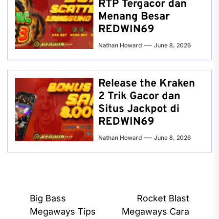
RTP Tergacor dan
Menang Besar
REDWIN69
Nathan Howard
June 8, 2026
Release the Kraken
2 Trik Gacor dan
Situs Jackpot di
REDWIN69
Nathan Howard
June 8, 2026
Post
Big Bass
Rocket Blast
navigation
Megaways Tips
Megaways Cara