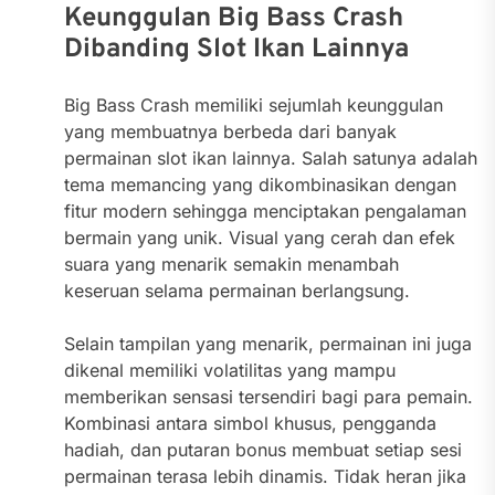
Keunggulan Big Bass Crash
Dibanding Slot Ikan Lainnya
Big Bass Crash memiliki sejumlah keunggulan
yang membuatnya berbeda dari banyak
permainan slot ikan lainnya. Salah satunya adalah
tema memancing yang dikombinasikan dengan
fitur modern sehingga menciptakan pengalaman
bermain yang unik. Visual yang cerah dan efek
suara yang menarik semakin menambah
keseruan selama permainan berlangsung.
Selain tampilan yang menarik, permainan ini juga
dikenal memiliki volatilitas yang mampu
memberikan sensasi tersendiri bagi para pemain.
Kombinasi antara simbol khusus, pengganda
hadiah, dan putaran bonus membuat setiap sesi
permainan terasa lebih dinamis. Tidak heran jika