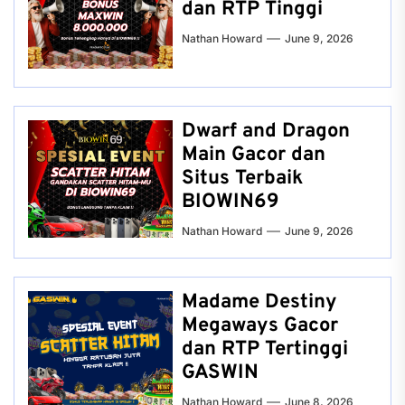
dan RTP Tinggi
Nathan Howard
June 9, 2026
Dwarf and Dragon
Main Gacor dan
Situs Terbaik
BIOWIN69
Nathan Howard
June 9, 2026
Madame Destiny
Megaways Gacor
dan RTP Tertinggi
GASWIN
Nathan Howard
June 8, 2026