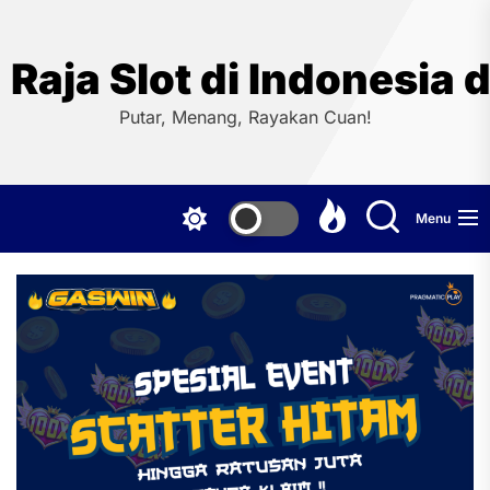
Skip
to
the
Raja Slot di Indonesi
content
Putar, Menang, Rayakan Cuan!
Menu