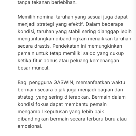
tanpa tekanan berlebihan.
Memilih nominal taruhan yang sesuai juga dapat
menjadi strategi yang efektif. Dalam beberapa
kondisi, taruhan yang stabil sering dianggap lebih
menguntungkan dibandingkan menaikkan taruhan
secara drastis. Pendekatan ini memungkinkan
pemain untuk tetap memiliki saldo yang cukup
ketika fitur bonus atau peluang kemenangan
besar muncul.
Bagi pengguna GASWIN, memanfaatkan waktu
bermain secara bijak juga menjadi bagian dari
strategi yang sering diterapkan. Bermain dalam
kondisi fokus dapat membantu pemain
mengambil keputusan yang lebih baik
dibandingkan bermain secara terburu-buru atau
emosional.