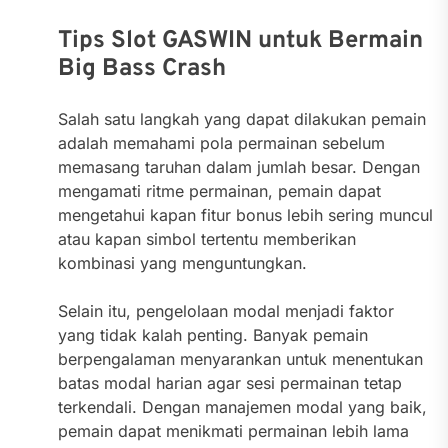
Tips Slot GASWIN untuk Bermain
Big Bass Crash
Salah satu langkah yang dapat dilakukan pemain
adalah memahami pola permainan sebelum
memasang taruhan dalam jumlah besar. Dengan
mengamati ritme permainan, pemain dapat
mengetahui kapan fitur bonus lebih sering muncul
atau kapan simbol tertentu memberikan
kombinasi yang menguntungkan.
Selain itu, pengelolaan modal menjadi faktor
yang tidak kalah penting. Banyak pemain
berpengalaman menyarankan untuk menentukan
batas modal harian agar sesi permainan tetap
terkendali. Dengan manajemen modal yang baik,
pemain dapat menikmati permainan lebih lama