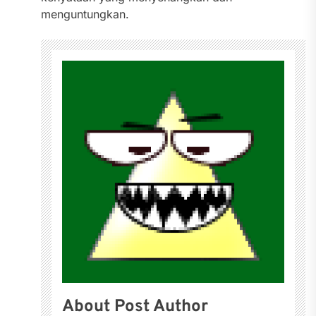
menguntungkan.
About Post Author