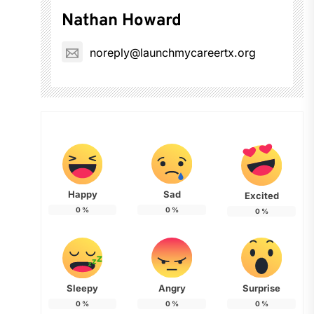
Nathan Howard
noreply@launchmycareertx.org
Happy
Sad
Excited
0
%
0
%
0
%
Sleepy
Angry
Surprise
0
%
0
%
0
%