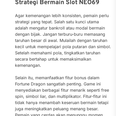
Strategi Bermain Slot NEO69
Agar kemenangan lebih konsisten, pemain perlu
strategi yang tepat. Salah satu kunci utama
adalah mengatur bankroll atau modal bermain
dengan bijak. Jangan terburu-buru memasang
taruhan besar di awal. Mulailah dengan taruhan
kecil untuk mempelajari pola putaran dan simbol.
Setelah memahami pola, tingkatkan taruhan
secara bertahap untuk memaksimalkan
kemenangan.
Selain itu, memanfaatkan fitur bonus dalam
Fortune Dragon sangatlah penting. Game ini
menyediakan berbagai fitur menarik seperti free
spin, simbol liar, dan multiplikator. Fitur-fitur ini
tidak hanya menambah keseruan bermain tetapi
juga meningkatkan peluang menang besar.
Pemain yang cerdas akan menunggu momen