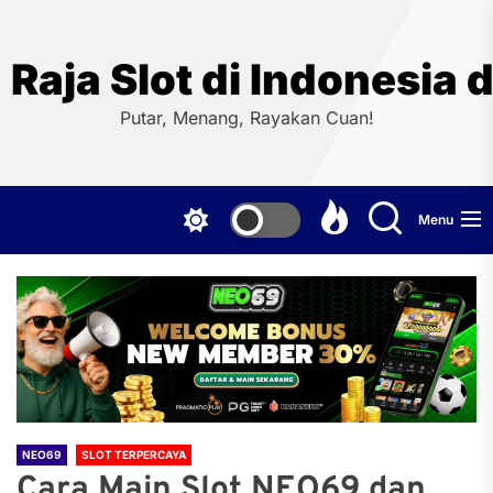
Skip
to
the
Raja Slot di Indonesi
content
Putar, Menang, Rayakan Cuan!
Menu
NEO69
SLOT TERPERCAYA
Cara Main Slot NEO69 dan