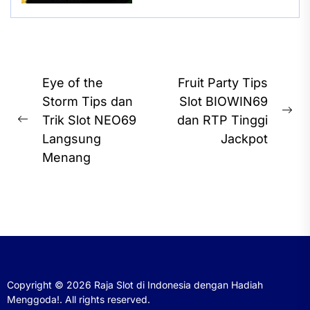
Post
Eye of the
Fruit Party Tips
navigation
Storm Tips dan
Slot BIOWIN69
Ne
Trik Slot NEO69
dan RTP Tinggi
Previous
pos
Langsung
Jackpot
post:
Menang
Copyright © 2026
Raja Slot di Indonesia dengan Hadiah
Menggoda!.
All rights reserved.