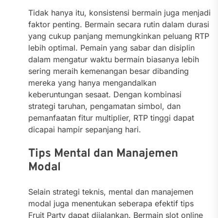
Tidak hanya itu, konsistensi bermain juga menjadi
faktor penting. Bermain secara rutin dalam durasi
yang cukup panjang memungkinkan peluang RTP
lebih optimal. Pemain yang sabar dan disiplin
dalam mengatur waktu bermain biasanya lebih
sering meraih kemenangan besar dibanding
mereka yang hanya mengandalkan
keberuntungan sesaat. Dengan kombinasi
strategi taruhan, pengamatan simbol, dan
pemanfaatan fitur multiplier, RTP tinggi dapat
dicapai hampir sepanjang hari.
Tips Mental dan Manajemen
Modal
Selain strategi teknis, mental dan manajemen
modal juga menentukan seberapa efektif tips
Fruit Party dapat dijalankan. Bermain slot online