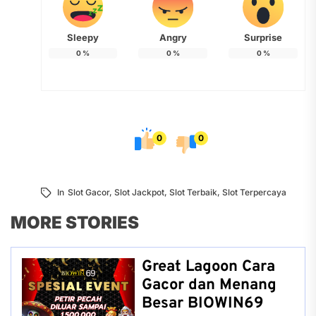
Sleepy
Angry
Surprise
0
%
0
%
0
%
0
0
In
Slot Gacor
,
Slot Jackpot
,
Slot Terbaik
,
Slot Terpercaya
MORE STORIES
Great Lagoon Cara
Gacor dan Menang
Besar BIOWIN69