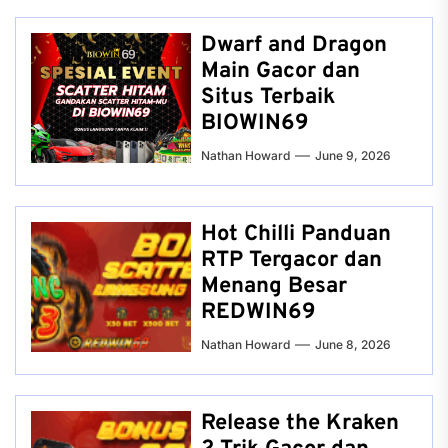
Dwarf and Dragon
Main Gacor dan
Situs Terbaik
BIOWIN69
Nathan Howard
June 9, 2026
Hot Chilli Panduan
RTP Tergacor dan
Menang Besar
REDWIN69
Nathan Howard
June 8, 2026
Release the Kraken