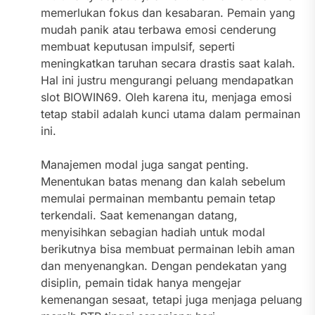
memerlukan fokus dan kesabaran. Pemain yang
mudah panik atau terbawa emosi cenderung
membuat keputusan impulsif, seperti
meningkatkan taruhan secara drastis saat kalah.
Hal ini justru mengurangi peluang mendapatkan
slot BIOWIN69. Oleh karena itu, menjaga emosi
tetap stabil adalah kunci utama dalam permainan
ini.
Manajemen modal juga sangat penting.
Menentukan batas menang dan kalah sebelum
memulai permainan membantu pemain tetap
terkendali. Saat kemenangan datang,
menyisihkan sebagian hadiah untuk modal
berikutnya bisa membuat permainan lebih aman
dan menyenangkan. Dengan pendekatan yang
disiplin, pemain tidak hanya mengejar
kemenangan sesaat, tetapi juga menjaga peluang