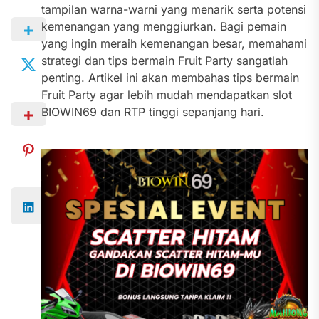
tampilan warna-warni yang menarik serta potensi
kemenangan yang menggiurkan. Bagi pemain
yang ingin meraih kemenangan besar, memahami
strategi dan tips bermain Fruit Party sangatlah
penting. Artikel ini akan membahas tips bermain
Fruit Party agar lebih mudah mendapatkan slot
BIOWIN69 dan RTP tinggi sepanjang hari.