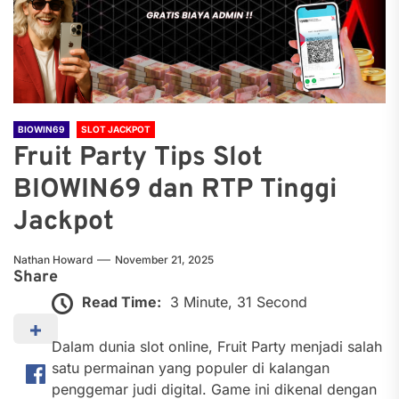
BIOWIN69
SLOT JACKPOT
Fruit Party Tips Slot
BIOWIN69 dan RTP Tinggi
Jackpot
Nathan Howard
November 21, 2025
Share
Read Time:
3 Minute, 31 Second
Dalam dunia slot online, Fruit Party menjadi salah
satu permainan yang populer di kalangan
penggemar judi digital. Game ini dikenal dengan