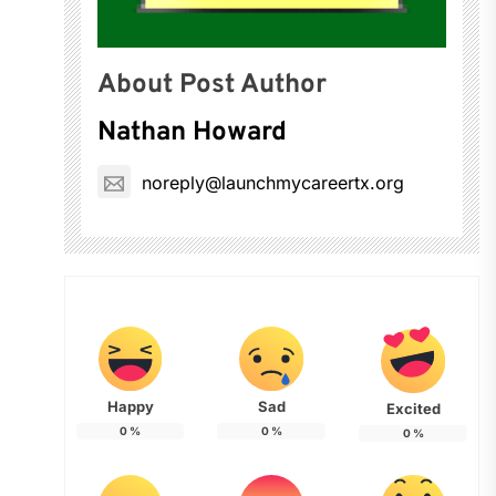
About Post Author
Nathan Howard
noreply@launchmycareertx.org
Happy
Sad
Excited
0
%
0
%
0
%