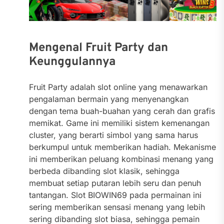
Mengenal Fruit Party dan
Keunggulannya
Fruit Party adalah slot online yang menawarkan
pengalaman bermain yang menyenangkan
dengan tema buah-buahan yang cerah dan grafis
memikat. Game ini memiliki sistem kemenangan
cluster, yang berarti simbol yang sama harus
berkumpul untuk memberikan hadiah. Mekanisme
ini memberikan peluang kombinasi menang yang
berbeda dibanding slot klasik, sehingga
membuat setiap putaran lebih seru dan penuh
tantangan. Slot BIOWIN69 pada permainan ini
sering memberikan sensasi menang yang lebih
sering dibanding slot biasa, sehingga pemain