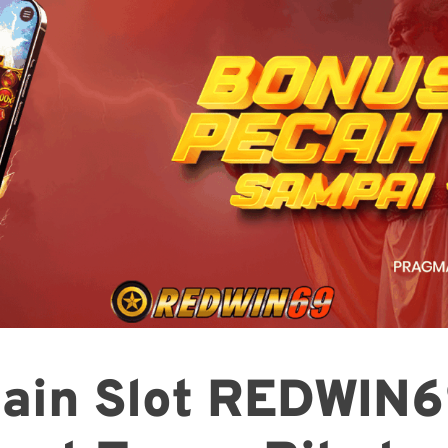
Main Slot REDWIN6