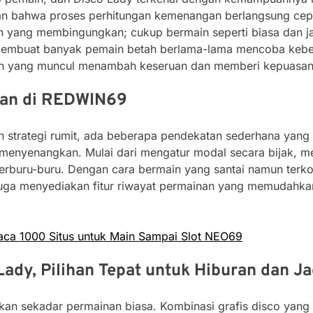
 bahwa proses perhitungan kemenangan berlangsung cepat
 yang membingungkan; cukup bermain seperti biasa dan ja
membuat banyak pemain betah berlama-lama mencoba keberu
n yang muncul menambah keseruan dan memberi kepuasan t
man di REDWIN69
 strategi rumit, ada beberapa pendekatan sederhana yan
enyenangkan. Mulai dari mengatur modal secara bijak, m
erburu-buru. Dengan cara bermain yang santai namun terk
juga menyediakan fitur riwayat permainan yang memudahk
aca 1000 Situs untuk Main Sampai Slot NEO69
Lady, Pilihan Tepat untuk Hiburan dan J
an sekadar permainan biasa. Kombinasi grafis disco yang