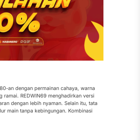
n 80-an dengan permainan cahaya, warna
ang ramai. REDWIN69 menghadirkan versi
ran dengan lebih nyaman. Selain itu, tata
ur main tanpa kebingungan. Kombinasi