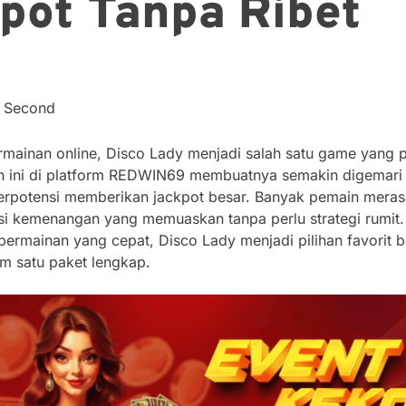
pot Tanpa Ribet
4 Second
rmainan online, Disco Lady menjadi salah satu game yang p
n ini di platform REDWIN69 membuatnya semakin digemar
erpotensi memberikan jackpot besar. Banyak pemain meras
 kemenangan yang memuaskan tanpa perlu strategi rumit. 
 permainan yang cepat, Disco Lady menjadi pilihan favorit
am satu paket lengkap.