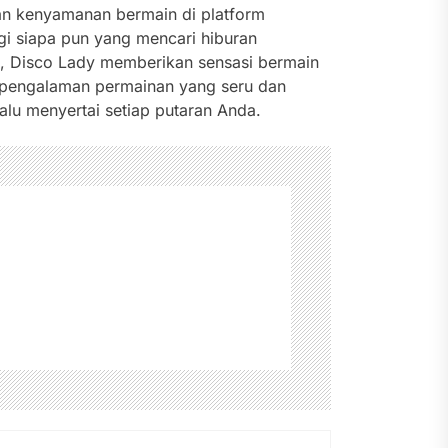
an kenyamanan bermain di platform
gi siapa pun yang mencari hiburan
et, Disco Lady memberikan sensasi bermain
 pengalaman permainan yang seru dan
lu menyertai setiap putaran Anda.