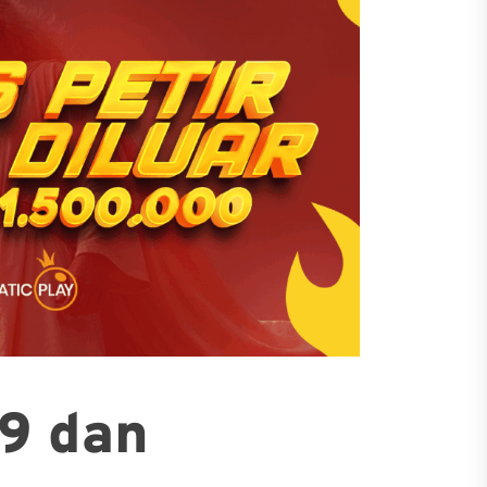
9 dan