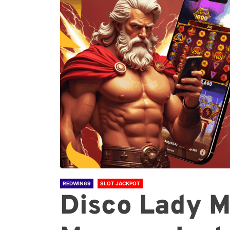
REDWIN69
SLOT JACKPOT
Disco Lady 