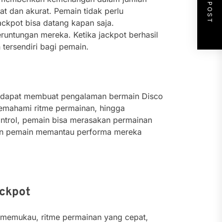
NEXT POST
 dan akurat. Pemain tidak perlu
ckpot bisa datang kapan saja.
ntungan mereka. Ketika jackpot berhasil
ersendiri bagi pemain.
g dapat membuat pengalaman bermain Disco
emahami ritme permainan, hingga
ontrol, pemain bisa merasakan permainan
an pemain memantau performa mereka
ackpot
 memukau, ritme permainan yang cepat,