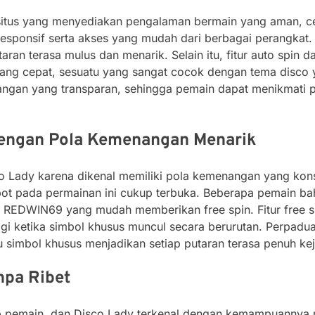
itus yang menyediakan pengalaman bermain yang aman, cep
responsif serta akses yang mudah dari berbagai perangkat
taran terasa mulus dan menarik. Selain itu, fitur auto spi
yang cepat, sesuatu yang sangat cocok dengan tema disco 
gan yang transparan, sehingga pemain dapat menikmati p
engan Pola Kemenangan Menarik
o Lady karena dikenal memiliki pola kemenangan yang kons
kpot pada permainan ini cukup terbuka. Beberapa pemain 
t REDWIN69 yang mudah memberikan free spin. Fitur free 
agi ketika simbol khusus muncul secara berurutan. Perpad
imbol khusus menjadikan setiap putaran terasa penuh kej
npa Ribet
ap pemain, dan Disco Lady terkenal dengan kemampuanny