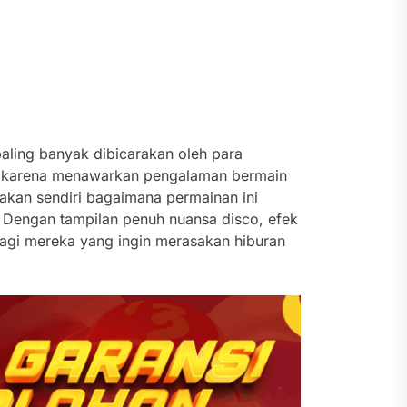
aling banyak dibicarakan oleh para
i karena menawarkan pengalaman bermain
akan sendiri bagaimana permainan ini
Dengan tampilan penuh nuansa disco, efek
 bagi mereka yang ingin merasakan hiburan