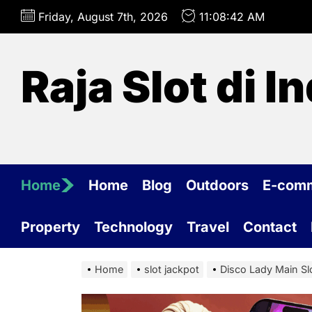
Skip
Friday, August 7th, 2026
11:08:43 AM
to
the
content
Raja Slot di
Home
Home
Blog
Outdoors
E-com
Property
Technology
Travel
Contact
Home
slot jackpot
Disco Lady Main S