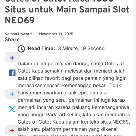
Situs untuk Main Sampai Slot
NEO69
Nathan Howard
November 19, 2025
Share
Read Time:
3 Minute, 19 Second
Dalam dunia permainan daring, nama Gates of
Gatot Kaca semakin melesat dan menjadi salah
satu pilihan favorit bagi para pemain yang ingin
merasakan sensasi kemenangan besar. Tidak
hanya menawarkan grafik epik dan alur
permainan yang seru, permainan ini juga kerap
menjadi incaran karena peluang kemenangannya
yang tinggi. Pada artikel ini, kita akan membahas
Gates of Gatot Kaca dalam konteks situs NEO69,
salah satu platform permainan yang dikenal