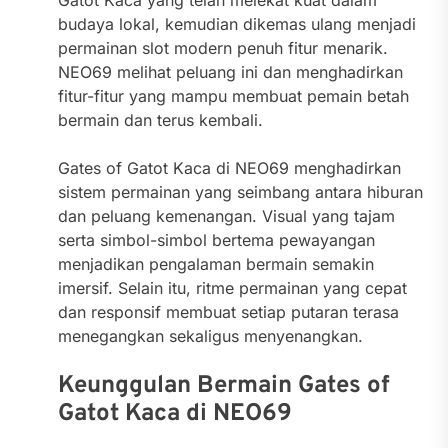
Gatot Kaca yang telah melekat kuat dalam
budaya lokal, kemudian dikemas ulang menjadi
permainan slot modern penuh fitur menarik.
NEO69 melihat peluang ini dan menghadirkan
fitur-fitur yang mampu membuat pemain betah
bermain dan terus kembali.
Gates of Gatot Kaca di NEO69 menghadirkan
sistem permainan yang seimbang antara hiburan
dan peluang kemenangan. Visual yang tajam
serta simbol-simbol bertema pewayangan
menjadikan pengalaman bermain semakin
imersif. Selain itu, ritme permainan yang cepat
dan responsif membuat setiap putaran terasa
menegangkan sekaligus menyenangkan.
Keunggulan Bermain Gates of
Gatot Kaca di NEO69