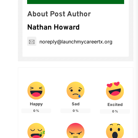
About Post Author
Nathan Howard
noreply@launchmycareertx.org
Happy
Sad
Excited
0
%
0
%
0
%