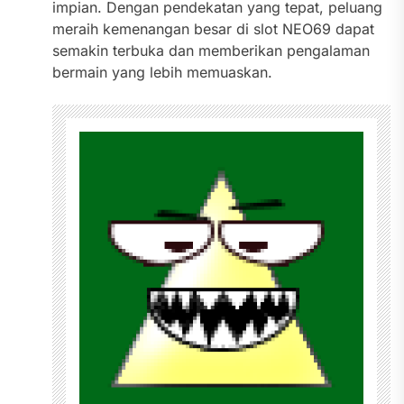
impian. Dengan pendekatan yang tepat, peluang
meraih kemenangan besar di slot NEO69 dapat
semakin terbuka dan memberikan pengalaman
bermain yang lebih memuaskan.