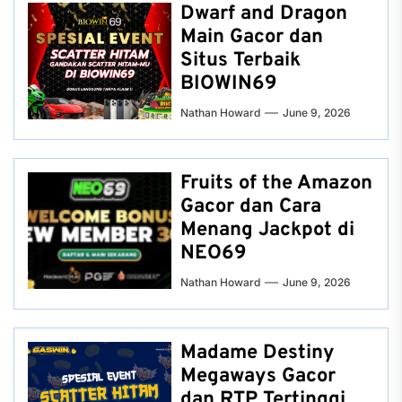
Dwarf and Dragon
Main Gacor dan
Situs Terbaik
BIOWIN69
Nathan Howard
June 9, 2026
Fruits of the Amazon
Gacor dan Cara
Menang Jackpot di
NEO69
Nathan Howard
June 9, 2026
Madame Destiny
Megaways Gacor
dan RTP Tertinggi