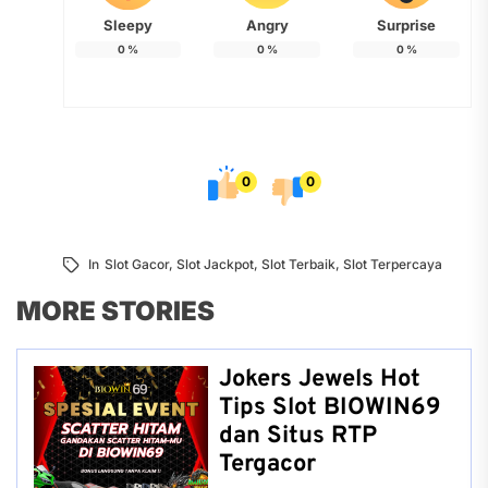
Sleepy
Angry
Surprise
0
%
0
%
0
%
0
0
In
Slot Gacor
,
Slot Jackpot
,
Slot Terbaik
,
Slot Terpercaya
MORE STORIES
Jokers Jewels Hot
Tips Slot BIOWIN69
dan Situs RTP
Tergacor