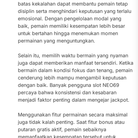
batas kekalahan dapat membantu pemain tetap
disiplin serta menghindari keputusan yang terlalu
emosional. Dengan pengelolaan modal yang
baik, pemain memiliki kesempatan lebih besar
untuk bertahan hingga menemukan momen
permainan yang menguntungkan.
Selain itu, memilih waktu bermain yang nyaman
juga dapat memberikan manfaat tersendiri. Ketika
bermain dalam kondisi fokus dan tenang, pemain
cenderung lebih mampu mengambil keputusan
dengan baik. Banyak pengguna slot NEO69
percaya bahwa konsistensi dan kesabaran
menjadi faktor penting dalam mengejar jackpot.
Menggunakan fitur permainan secara maksimal
juga tidak kalah penting. Saat fitur bonus atau
putaran gratis aktif, pemain sebaiknya
memanfaatkan kesempatan tersebut untuk