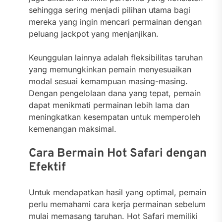
sehingga sering menjadi pilihan utama bagi
mereka yang ingin mencari permainan dengan
peluang jackpot yang menjanjikan.
Keunggulan lainnya adalah fleksibilitas taruhan
yang memungkinkan pemain menyesuaikan
modal sesuai kemampuan masing-masing.
Dengan pengelolaan dana yang tepat, pemain
dapat menikmati permainan lebih lama dan
meningkatkan kesempatan untuk memperoleh
kemenangan maksimal.
Cara Bermain Hot Safari dengan
Efektif
Untuk mendapatkan hasil yang optimal, pemain
perlu memahami cara kerja permainan sebelum
mulai memasang taruhan. Hot Safari memiliki