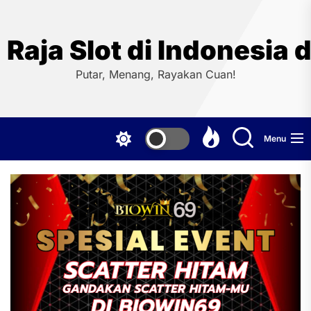
Skip
to
the
Raja Slot di Indonesi
content
Putar, Menang, Rayakan Cuan!
Menu