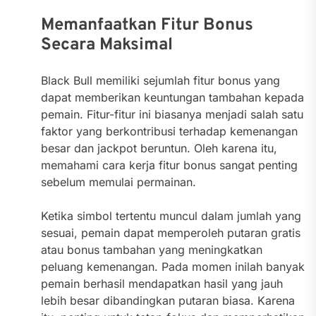
Memanfaatkan Fitur Bonus
Secara Maksimal
Black Bull memiliki sejumlah fitur bonus yang
dapat memberikan keuntungan tambahan kepada
pemain. Fitur-fitur ini biasanya menjadi salah satu
faktor yang berkontribusi terhadap kemenangan
besar dan jackpot beruntun. Oleh karena itu,
memahami cara kerja fitur bonus sangat penting
sebelum memulai permainan.
Ketika simbol tertentu muncul dalam jumlah yang
sesuai, pemain dapat memperoleh putaran gratis
atau bonus tambahan yang meningkatkan
peluang kemenangan. Pada momen inilah banyak
pemain berhasil mendapatkan hasil yang jauh
lebih besar dibandingkan putaran biasa. Karena