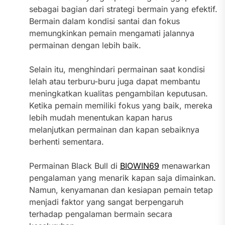
sebagai bagian dari strategi bermain yang efektif.
Bermain dalam kondisi santai dan fokus
memungkinkan pemain mengamati jalannya
permainan dengan lebih baik.
Selain itu, menghindari permainan saat kondisi
lelah atau terburu-buru juga dapat membantu
meningkatkan kualitas pengambilan keputusan.
Ketika pemain memiliki fokus yang baik, mereka
lebih mudah menentukan kapan harus
melanjutkan permainan dan kapan sebaiknya
berhenti sementara.
Permainan Black Bull di
BIOWIN69
menawarkan
pengalaman yang menarik kapan saja dimainkan.
Namun, kenyamanan dan kesiapan pemain tetap
menjadi faktor yang sangat berpengaruh
terhadap pengalaman bermain secara