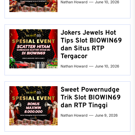
Nathan Howard
June 10, 2026
Jokers Jewels Hot
Tips Slot BIOWIN69
dan Situs RTP
Tergacor
Nathan Howard
June 10, 2026
Sweet Powernudge
Trik Slot BIOWIN69
dan RTP Tinggi
Nathan Howard
June 9, 2026