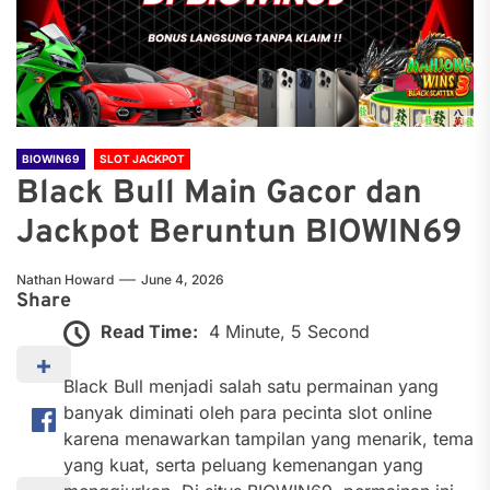
BIOWIN69
SLOT JACKPOT
Black Bull Main Gacor dan
Jackpot Beruntun BIOWIN69
Nathan Howard
June 4, 2026
Share
Read Time:
4 Minute, 5 Second
Black Bull menjadi salah satu permainan yang
banyak diminati oleh para pecinta slot online
karena menawarkan tampilan yang menarik, tema
yang kuat, serta peluang kemenangan yang