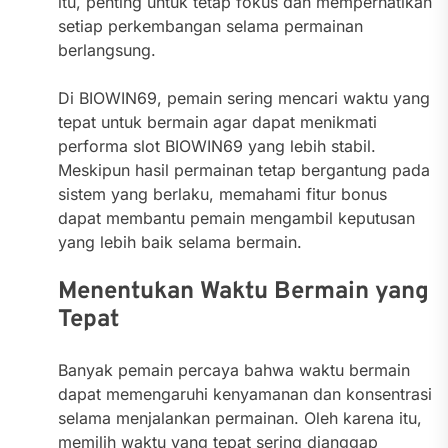
itu, penting untuk tetap fokus dan memperhatikan
setiap perkembangan selama permainan
berlangsung.
Di BIOWIN69, pemain sering mencari waktu yang
tepat untuk bermain agar dapat menikmati
performa slot BIOWIN69 yang lebih stabil.
Meskipun hasil permainan tetap bergantung pada
sistem yang berlaku, memahami fitur bonus
dapat membantu pemain mengambil keputusan
yang lebih baik selama bermain.
Menentukan Waktu Bermain yang
Tepat
Banyak pemain percaya bahwa waktu bermain
dapat memengaruhi kenyamanan dan konsentrasi
selama menjalankan permainan. Oleh karena itu,
memilih waktu yang tepat sering dianggap