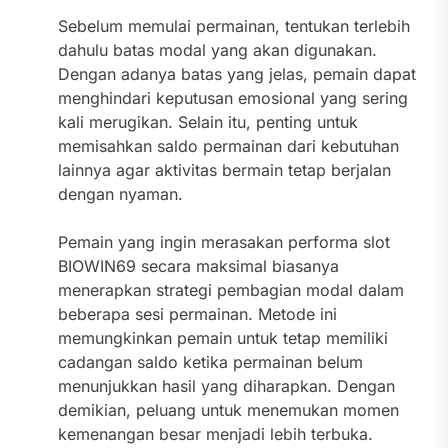
Sebelum memulai permainan, tentukan terlebih
dahulu batas modal yang akan digunakan.
Dengan adanya batas yang jelas, pemain dapat
menghindari keputusan emosional yang sering
kali merugikan. Selain itu, penting untuk
memisahkan saldo permainan dari kebutuhan
lainnya agar aktivitas bermain tetap berjalan
dengan nyaman.
Pemain yang ingin merasakan performa slot
BIOWIN69 secara maksimal biasanya
menerapkan strategi pembagian modal dalam
beberapa sesi permainan. Metode ini
memungkinkan pemain untuk tetap memiliki
cadangan saldo ketika permainan belum
menunjukkan hasil yang diharapkan. Dengan
demikian, peluang untuk menemukan momen
kemenangan besar menjadi lebih terbuka.