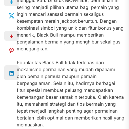
menggiurkan. Di situs BIOWIN69, permainan ini
sering menjadi pilihan utama bagi pemain yang
ingin mencari sensasi bermain sekaligus
kesempatan meraih jackpot beruntun. Dengan
kombinasi simbol yang unik dan fitur bonus yang
menarik, Black Bull mampu memberikan
pengalaman bermain yang menghibur sekaligus
menegangkan.
Popularitas Black Bull tidak terlepas dari
mekanisme permainan yang mudah dipahami
oleh pemain pemula maupun pemain
berpengalaman. Selain itu, hadirnya berbagai
fitur spesial membuat peluang mendapatkan
kemenangan besar semakin terbuka. Oleh karena
itu, memahami strategi dan tips bermain yang
tepat menjadi langkah penting agar permainan
berjalan lebih optimal dan memberikan hasil yang
memuaskan.