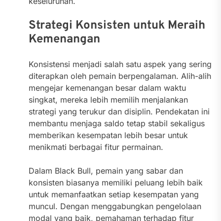
keseluruhan.
Strategi Konsisten untuk Meraih
Kemenangan
Konsistensi menjadi salah satu aspek yang sering
diterapkan oleh pemain berpengalaman. Alih-alih
mengejar kemenangan besar dalam waktu
singkat, mereka lebih memilih menjalankan
strategi yang terukur dan disiplin. Pendekatan ini
membantu menjaga saldo tetap stabil sekaligus
memberikan kesempatan lebih besar untuk
menikmati berbagai fitur permainan.
Dalam Black Bull, pemain yang sabar dan
konsisten biasanya memiliki peluang lebih baik
untuk memanfaatkan setiap kesempatan yang
muncul. Dengan menggabungkan pengelolaan
modal yang baik, pemahaman terhadap fitur