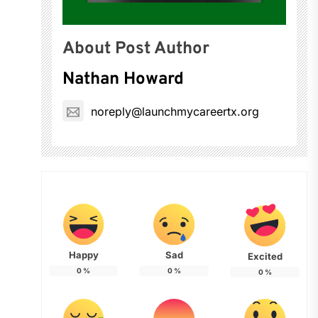
About Post Author
Nathan Howard
noreply@launchmycareertx.org
Happy
Sad
Excited
0
%
0
%
0
%