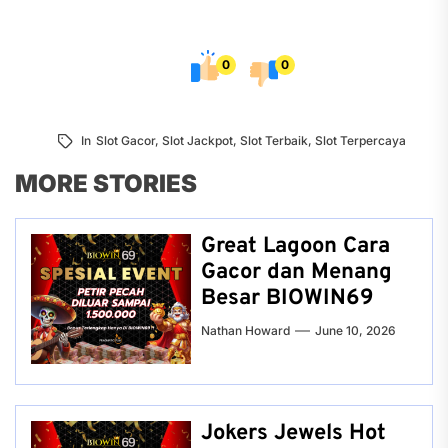
0
0
In
Slot Gacor
,
Slot Jackpot
,
Slot Terbaik
,
Slot Terpercaya
MORE STORIES
Great Lagoon Cara
Gacor dan Menang
Besar BIOWIN69
Nathan Howard
June 10, 2026
Jokers Jewels Hot