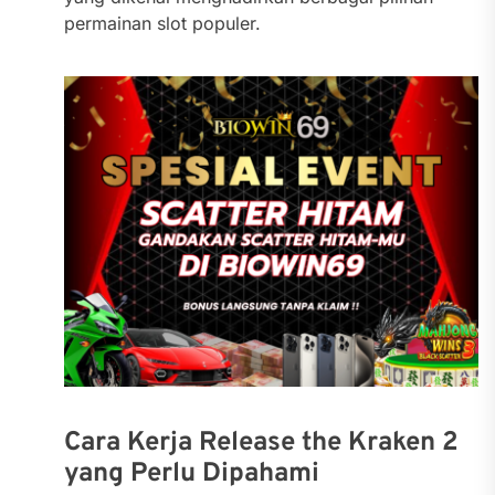
permainan slot populer.
Cara Kerja Release the Kraken 2
yang Perlu Dipahami