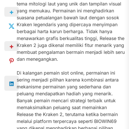
tema mitologi laut yang unik dan tampilan visual
yang memukau. Permainan ini menghadirkan
suasana petualangan bawah laut dengan sosok
Kraken legendaris yang dipercaya menyimpan
berbagai harta karun berharga. Tidak hanya
menawarkan grafis berkualitas tinggi, Release the
Kraken 2 juga dikenal memiliki fitur menarik yang
membuat pengalaman bermain menjadi lebih seru
dan menegangkan.
Di kalangan pemain slot online, permainan ini
sering menjadi pilihan karena kombinasi antara
mekanisme permainan yang sederhana dan
peluang mendapatkan hadiah yang menarik.
Banyak pemain mencari strategi terbaik untuk
memaksimalkan peluang saat memainkan
Release the Kraken 2, terutama ketika bermain
melalui platform terpercaya seperti BIOWIN69
yang dikenal menghadirkan berbagai pilihan