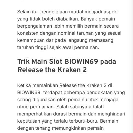
Selain itu, pengelolaan modal menjadi aspek
yang tidak boleh diabaikan. Banyak pemain
berpengalaman lebih memilih bermain secara
konsisten dengan nominal taruhan yang sesuai
kemampuan daripada langsung memasang
taruhan tinggi sejak awal permainan.
Trik Main Slot BIOWIN69 pada
Release the Kraken 2
Ketika memainkan Release the Kraken 2 di
BIOWIN69, terdapat beberapa pendekatan yang
sering digunakan oleh pemain untuk menjaga
ritme permainan. Salah satunya adalah
memperhatikan durasi bermain dan menghindari
keputusan yang terlalu terburu-buru. Bermain
dengan tenang memungkinkan pemain