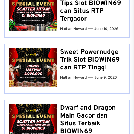
Tips Slot BIOWIN69
dan Situs RTP
Tergacor
Nathan Howard
June 10, 2026
Sweet Powernudge
Trik Slot BIOWIN69
dan RTP Tinggi
Nathan Howard
June 9, 2026
Dwarf and Dragon
Main Gacor dan
Situs Terbaik
BIOWIN69