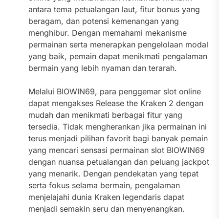
antara tema petualangan laut, fitur bonus yang
beragam, dan potensi kemenangan yang
menghibur. Dengan memahami mekanisme
permainan serta menerapkan pengelolaan modal
yang baik, pemain dapat menikmati pengalaman
bermain yang lebih nyaman dan terarah.
Melalui BIOWIN69, para penggemar slot online
dapat mengakses Release the Kraken 2 dengan
mudah dan menikmati berbagai fitur yang
tersedia. Tidak mengherankan jika permainan ini
terus menjadi pilihan favorit bagi banyak pemain
yang mencari sensasi permainan slot BIOWIN69
dengan nuansa petualangan dan peluang jackpot
yang menarik. Dengan pendekatan yang tepat
serta fokus selama bermain, pengalaman
menjelajahi dunia Kraken legendaris dapat
menjadi semakin seru dan menyenangkan.