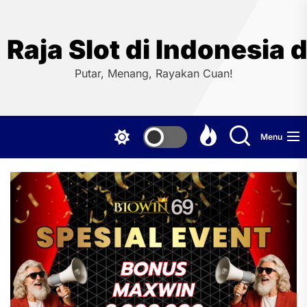
Skip
to
the
Raja Slot di Indonesi
content
Putar, Menang, Rayakan Cuan!
Menu