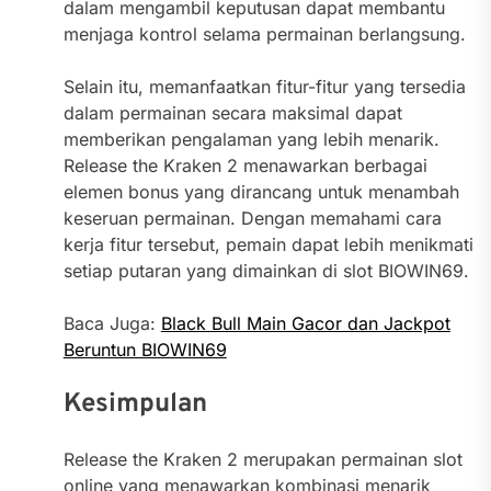
dalam mengambil keputusan dapat membantu
menjaga kontrol selama permainan berlangsung.
Selain itu, memanfaatkan fitur-fitur yang tersedia
dalam permainan secara maksimal dapat
memberikan pengalaman yang lebih menarik.
Release the Kraken 2 menawarkan berbagai
elemen bonus yang dirancang untuk menambah
keseruan permainan. Dengan memahami cara
kerja fitur tersebut, pemain dapat lebih menikmati
setiap putaran yang dimainkan di slot BIOWIN69.
Baca Juga:
Black Bull Main Gacor dan Jackpot
Beruntun BIOWIN69
Kesimpulan
Release the Kraken 2 merupakan permainan slot
online yang menawarkan kombinasi menarik