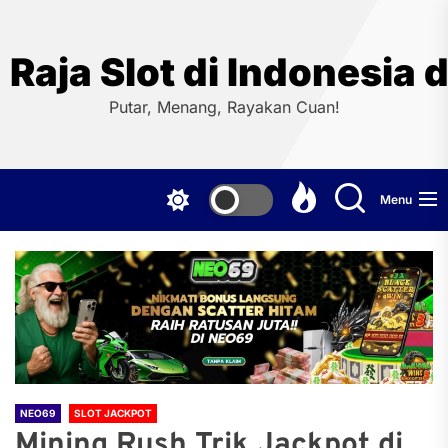
Skip
to
the
Raja Slot di Indonesi
content
Putar, Menang, Rayakan Cuan!
Menu
NEO69
SLOT JACKPOT
Mining Rush Trik Jackpot di