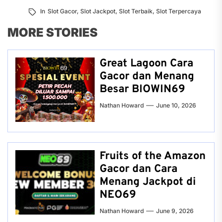
In
Slot Gacor
,
Slot Jackpot
,
Slot Terbaik
,
Slot Terpercaya
MORE STORIES
Great Lagoon Cara
Gacor dan Menang
Besar BIOWIN69
Nathan Howard
June 10, 2026
Fruits of the Amazon
Gacor dan Cara
Menang Jackpot di
NEO69
Nathan Howard
June 9, 2026