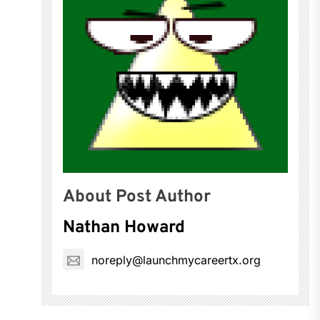
About Post Author
Nathan Howard
noreply@launchmycareertx.org