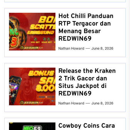
Hot Chilli Panduan
RTP Tergacor dan
Menang Besar
REDWIN69
Nathan Howard
June 8, 2026
Release the Kraken
2 Trik Gacor dan
Situs Jackpot di
REDWIN69
Nathan Howard
June 8, 2026
Cowboy Coins Cara