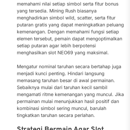
memahami nilai setiap simbol serta fitur bonus
yang tersedia. Mining Rush biasanya
menghadirkan simbol wild, scatter, serta fitur
putaran gratis yang dapat meningkatkan peluang
kemenangan. Dengan memahami fungsi setiap
elemen tersebut, pemain dapat mengoptimalkan
setiap putaran agar lebih berpotensi
menghasilkan slot NEO69 yang maksimal.
Mengatur nominal taruhan secara bertahap juga
menjadi kunci penting. Hindari langsung
memasang taruhan besar di awal permainan.
Sebaiknya mulai dari taruhan kecil sambil
mengamati ritme kemenangan yang muncul. Jika
permainan mulai menunjukkan hasil positif dan
kombinasi simbol sering muncul, barulah
tingkatkan taruhan secara perlahan.
Strategi Bermain Agar Slot