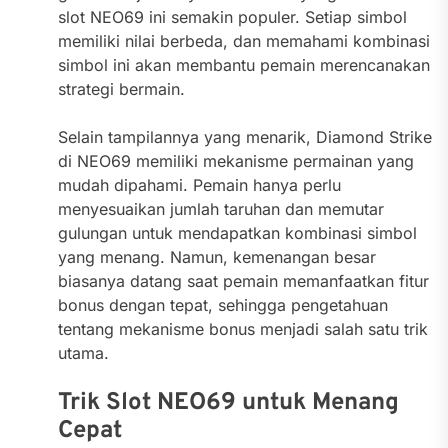
slot NEO69 ini semakin populer. Setiap simbol
memiliki nilai berbeda, dan memahami kombinasi
simbol ini akan membantu pemain merencanakan
strategi bermain.
Selain tampilannya yang menarik, Diamond Strike
di NEO69 memiliki mekanisme permainan yang
mudah dipahami. Pemain hanya perlu
menyesuaikan jumlah taruhan dan memutar
gulungan untuk mendapatkan kombinasi simbol
yang menang. Namun, kemenangan besar
biasanya datang saat pemain memanfaatkan fitur
bonus dengan tepat, sehingga pengetahuan
tentang mekanisme bonus menjadi salah satu trik
utama.
Trik Slot NEO69 untuk Menang
Cepat