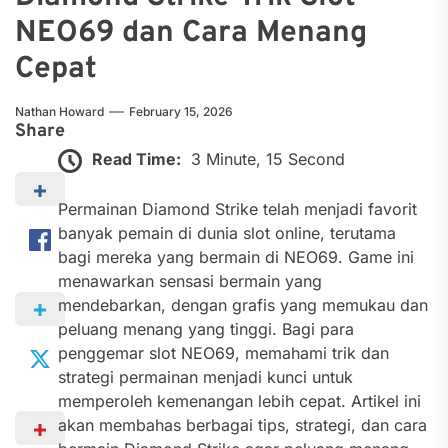
NEO69 dan Cara Menang
Cepat
Nathan Howard
February 15, 2026
Share
Read Time:
3 Minute, 15 Second
Permainan Diamond Strike telah menjadi favorit
banyak pemain di dunia slot online, terutama
bagi mereka yang bermain di NEO69. Game ini
menawarkan sensasi bermain yang
mendebarkan, dengan grafis yang memukau dan
peluang menang yang tinggi. Bagi para
penggemar slot NEO69, memahami trik dan
strategi permainan menjadi kunci untuk
memperoleh kemenangan lebih cepat. Artikel ini
akan membahas berbagai tips, strategi, dan cara