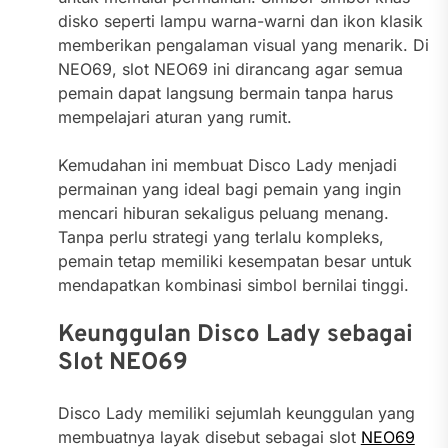
disko seperti lampu warna-warni dan ikon klasik
memberikan pengalaman visual yang menarik. Di
NEO69, slot NEO69 ini dirancang agar semua
pemain dapat langsung bermain tanpa harus
mempelajari aturan yang rumit.
Kemudahan ini membuat Disco Lady menjadi
permainan yang ideal bagi pemain yang ingin
mencari hiburan sekaligus peluang menang.
Tanpa perlu strategi yang terlalu kompleks,
pemain tetap memiliki kesempatan besar untuk
mendapatkan kombinasi simbol bernilai tinggi.
Keunggulan Disco Lady sebagai
Slot NEO69
Disco Lady memiliki sejumlah keunggulan yang
membuatnya layak disebut sebagai slot
NEO69