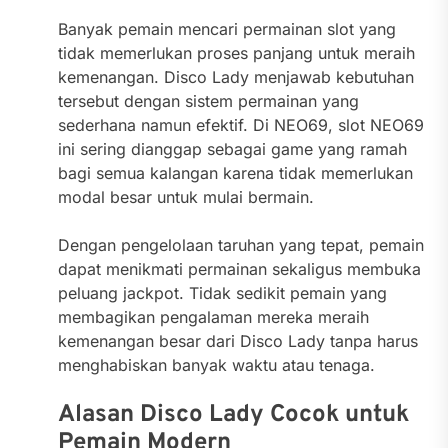
Banyak pemain mencari permainan slot yang
tidak memerlukan proses panjang untuk meraih
kemenangan. Disco Lady menjawab kebutuhan
tersebut dengan sistem permainan yang
sederhana namun efektif. Di NEO69, slot NEO69
ini sering dianggap sebagai game yang ramah
bagi semua kalangan karena tidak memerlukan
modal besar untuk mulai bermain.
Dengan pengelolaan taruhan yang tepat, pemain
dapat menikmati permainan sekaligus membuka
peluang jackpot. Tidak sedikit pemain yang
membagikan pengalaman mereka meraih
kemenangan besar dari Disco Lady tanpa harus
menghabiskan banyak waktu atau tenaga.
Alasan Disco Lady Cocok untuk
Pemain Modern