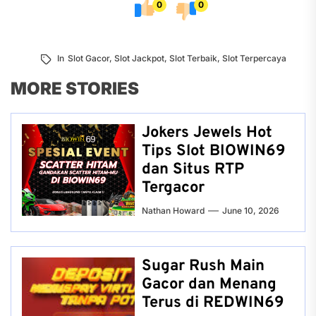
0
0
In
Slot Gacor
,
Slot Jackpot
,
Slot Terbaik
,
Slot Terpercaya
MORE STORIES
Jokers Jewels Hot
Tips Slot BIOWIN69
dan Situs RTP
Tergacor
Nathan Howard
June 10, 2026
Sugar Rush Main
Gacor dan Menang
Terus di REDWIN69