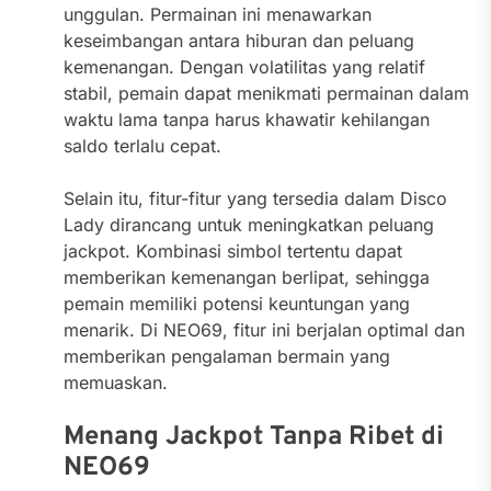
unggulan. Permainan ini menawarkan
keseimbangan antara hiburan dan peluang
kemenangan. Dengan volatilitas yang relatif
stabil, pemain dapat menikmati permainan dalam
waktu lama tanpa harus khawatir kehilangan
saldo terlalu cepat.
Selain itu, fitur-fitur yang tersedia dalam Disco
Lady dirancang untuk meningkatkan peluang
jackpot. Kombinasi simbol tertentu dapat
memberikan kemenangan berlipat, sehingga
pemain memiliki potensi keuntungan yang
menarik. Di NEO69, fitur ini berjalan optimal dan
memberikan pengalaman bermain yang
memuaskan.
Menang Jackpot Tanpa Ribet di
NEO69