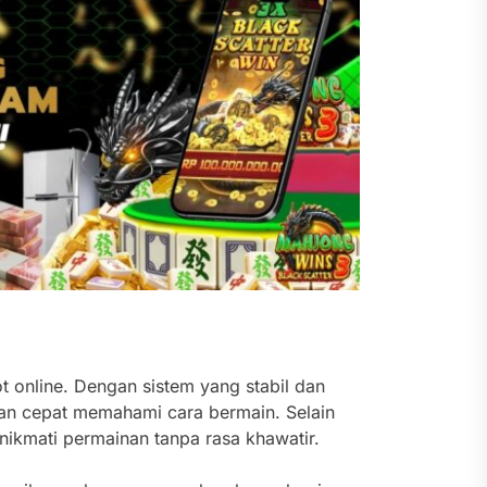
 online. Dengan sistem yang stabil dan
an cepat memahami cara bermain. Selain
nikmati permainan tanpa rasa khawatir.