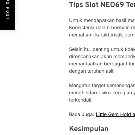
PREVIOUS POST
Tips Slot NEO69 Te
Untuk mendapatkan hasil ma
Konsistensi dalam bermain m
memahami karakteristik per
Selain itu, penting untuk ti
direncanakan akan memberika
memanfaatkan berbagai fitu
dengan taruhan asli.
Mengatur target kemenangan 
menghindari risiko kerugian
terkendali.
Baca Juga:
Little Gem Hold
Kesimpulan