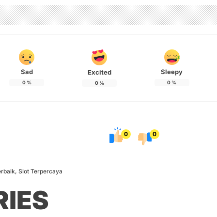
Sad
Sleepy
Excited
0
%
0
%
0
%
0
0
erbaik
,
Slot Terpercaya
RIES