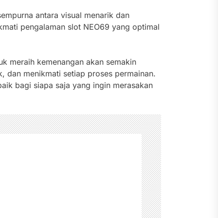
empurna antara visual menarik dan
kmati pengalaman slot NEO69 yang optimal
ntuk meraih kemenangan akan semakin
k, dan menikmati setiap proses permainan.
aik bagi siapa saja yang ingin merasakan