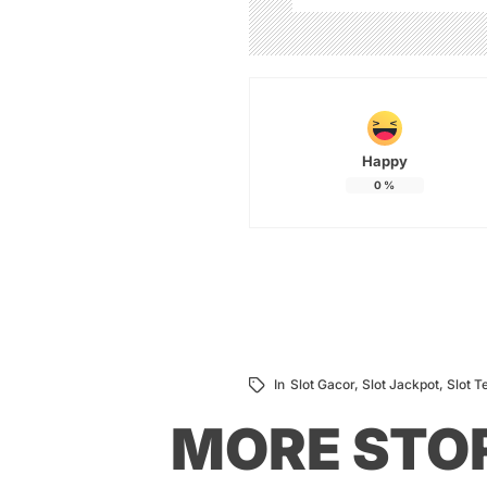
Happy
0
%
In
Slot Gacor
,
Slot Jackpot
,
Slot T
MORE STO