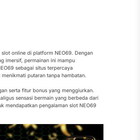
 slot online di platform NEO69. Dengan
g imersif, permainan ini mampu
EO69 sebagai situs terpercaya
 menikmati putaran tanpa hambatan.
gan serta fitur bonus yang menggiurkan.
aligus sensasi bermain yang berbeda dari
 untuk mendapatkan pengalaman slot NEO69