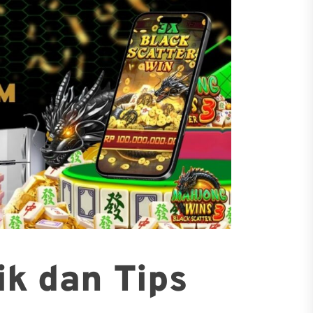
ik dan Tips