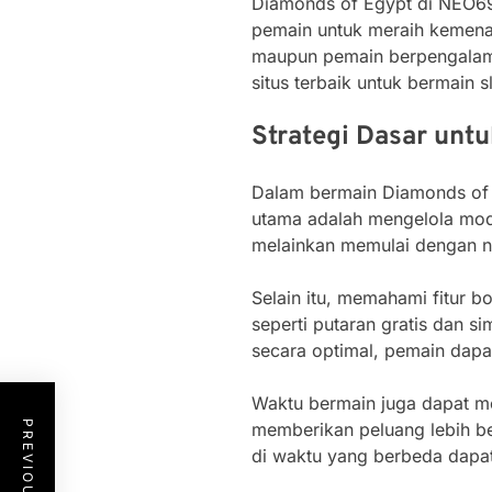
Diamonds of Egypt di NEO69 
pemain untuk meraih kemenan
maupun pemain berpengalama
situs terbaik untuk bermain 
Strategi Dasar un
Dalam bermain Diamonds of E
utama adalah mengelola moda
melainkan memulai dengan no
Selain itu, memahami fitur 
seperti putaran gratis dan 
secara optimal, pemain dapa
Waktu bermain juga dapat m
memberikan peluang lebih be
di waktu yang berbeda dapa