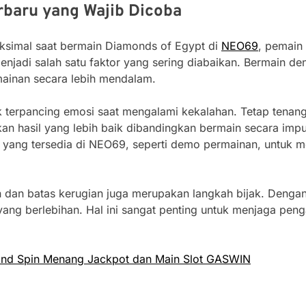
rbaru yang Wajib Dicoba
ksimal saat bermain Diamonds of Egypt di
NEO69
, pemain
enjadi salah satu faktor yang sering diabaikan. Bermain d
mainan secara lebih mendalam.
dak terpancing emosi saat mengalami kekalahan. Tetap tena
n hasil yang lebih baik dibandingkan bermain secara impul
r yang tersedia di NEO69, seperti demo permainan, untu
dan batas kerugian juga merupakan langkah bijak. Dengan 
 yang berlebihan. Hal ini sangat penting untuk menjaga p
 and Spin Menang Jackpot dan Main Slot GASWIN