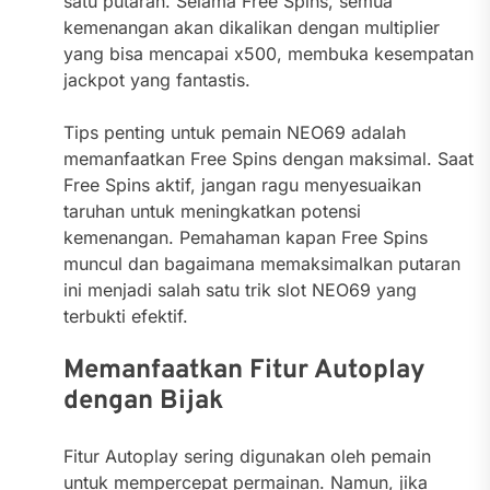
satu putaran. Selama Free Spins, semua
kemenangan akan dikalikan dengan multiplier
yang bisa mencapai x500, membuka kesempatan
jackpot yang fantastis.
Tips penting untuk pemain NEO69 adalah
memanfaatkan Free Spins dengan maksimal. Saat
Free Spins aktif, jangan ragu menyesuaikan
taruhan untuk meningkatkan potensi
kemenangan. Pemahaman kapan Free Spins
muncul dan bagaimana memaksimalkan putaran
ini menjadi salah satu trik slot NEO69 yang
terbukti efektif.
Memanfaatkan Fitur Autoplay
dengan Bijak
Fitur Autoplay sering digunakan oleh pemain
untuk mempercepat permainan. Namun, jika