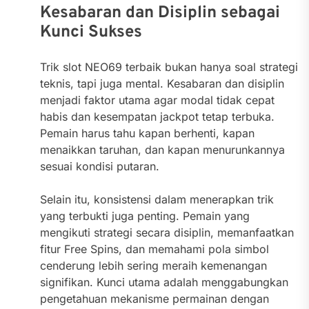
Kesabaran dan Disiplin sebagai
Kunci Sukses
Trik slot NEO69 terbaik bukan hanya soal strategi
teknis, tapi juga mental. Kesabaran dan disiplin
menjadi faktor utama agar modal tidak cepat
habis dan kesempatan jackpot tetap terbuka.
Pemain harus tahu kapan berhenti, kapan
menaikkan taruhan, dan kapan menurunkannya
sesuai kondisi putaran.
Selain itu, konsistensi dalam menerapkan trik
yang terbukti juga penting. Pemain yang
mengikuti strategi secara disiplin, memanfaatkan
fitur Free Spins, dan memahami pola simbol
cenderung lebih sering meraih kemenangan
signifikan. Kunci utama adalah menggabungkan
pengetahuan mekanisme permainan dengan