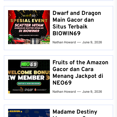
Dwarf and Dragon
Main Gacor dan
Situs Terbaik
BIOWIN69
Nathan Howard
June 9, 2026
Fruits of the Amazon
Gacor dan Cara
Menang Jackpot di
NEO69
Nathan Howard
June 9, 2026
Madame Destiny