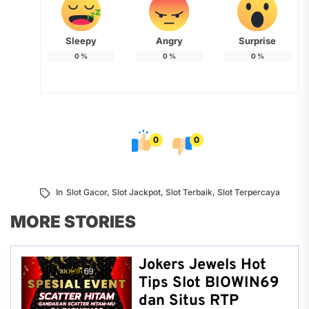
Sleepy
Angry
Surprise
0
%
0
%
0
%
0
0
In
Slot Gacor
,
Slot Jackpot
,
Slot Terbaik
,
Slot Terpercaya
MORE STORIES
Jokers Jewels Hot
Tips Slot BIOWIN69
dan Situs RTP