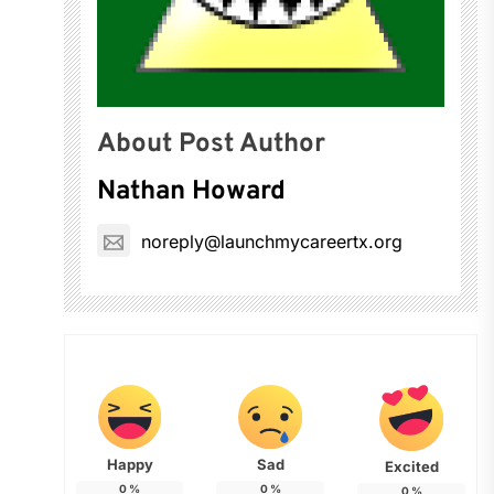
About Post Author
Nathan Howard
noreply@launchmycareertx.org
Happy
Sad
Excited
0
%
0
%
0
%