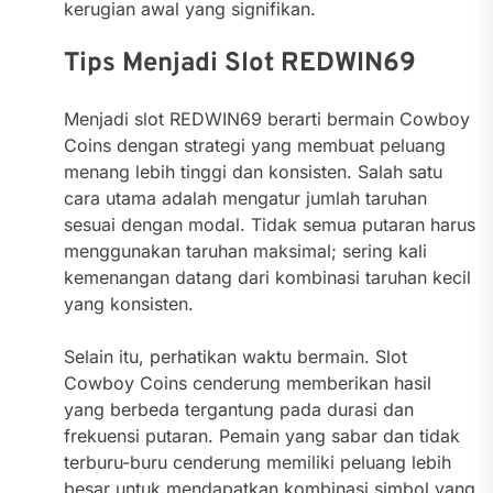
kerugian awal yang signifikan.
Tips Menjadi Slot REDWIN69
Menjadi slot REDWIN69 berarti bermain Cowboy
Coins dengan strategi yang membuat peluang
menang lebih tinggi dan konsisten. Salah satu
cara utama adalah mengatur jumlah taruhan
sesuai dengan modal. Tidak semua putaran harus
menggunakan taruhan maksimal; sering kali
kemenangan datang dari kombinasi taruhan kecil
yang konsisten.
Selain itu, perhatikan waktu bermain. Slot
Cowboy Coins cenderung memberikan hasil
yang berbeda tergantung pada durasi dan
frekuensi putaran. Pemain yang sabar dan tidak
terburu-buru cenderung memiliki peluang lebih
besar untuk mendapatkan kombinasi simbol yang