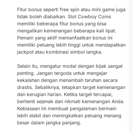
Fitur bonus seperti free spin atau mini game juga
tidak boleh diabaikan. Slot Cowboy Coins
memiliki beberapa fitur bonus yang bisa
mengalikan kemenangan beberapa kali lipat.
Pemain yang aktif memanfaatkan bonus ini
memiliki peluang lebih tinggi untuk mendapatkan
jackpot atau kombinasi simbol langka.
Selain itu, mengatur modal dengan bijak sangat
penting. Jangan tergoda untuk mengejar
kekalahan dengan menambah taruhan secara
drastis. Sebaliknya, tetapkan target kemenangan
dan kerugian harian. Ketika target tercapai,
berhenti sejenak dan nikmati kemenangan Anda.
Kebiasaan ini membuat pengalaman bermain
lebih stabil dan meningkatkan peluang menang
besar dalam jangka panjang.