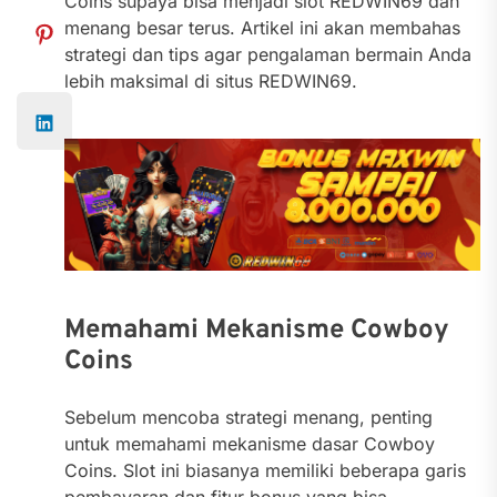
Coins supaya bisa menjadi slot REDWIN69 dan
menang besar terus. Artikel ini akan membahas
strategi dan tips agar pengalaman bermain Anda
lebih maksimal di situs REDWIN69.
Memahami Mekanisme Cowboy
Coins
Sebelum mencoba strategi menang, penting
untuk memahami mekanisme dasar Cowboy
Coins. Slot ini biasanya memiliki beberapa garis