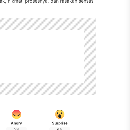
k, nikmati prosesnya, dan rasakan sensasi
Angry
Surprise
0
%
0
%