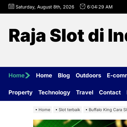
Skip
Saturday, August 8th, 2026
6:04:31 AM
to
the
content
Raja Slot di
Home
Home
Blog
Outdoors
E-com
Property
Technology
Travel
Contact
Home
Slot terbaik
Buffalo King Cara 