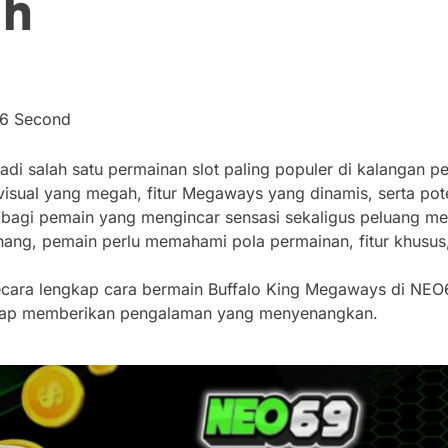
ah
26 Second
di salah satu permainan slot paling populer di kalangan p
isual yang megah, fitur Megaways yang dinamis, serta pot
a bagi pemain yang mengincar sensasi sekaligus peluang m
g, pemain perlu memahami pola permainan, fitur khusus, d
secara lengkap cara bermain Buffalo King Megaways di NE
etap memberikan pengalaman yang menyenangkan.