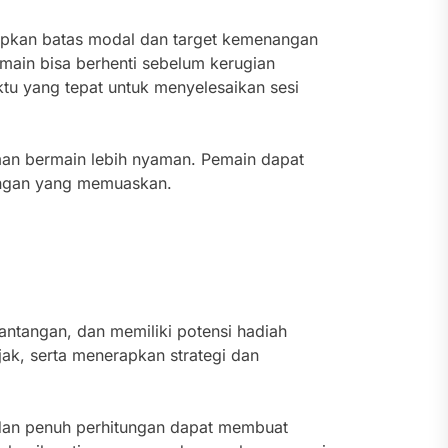
tapkan batas modal dan target kemenangan
main bisa berhenti sebelum kerugian
u yang tepat untuk menyelesaikan sesi
man bermain lebih nyaman. Pemain dapat
angan yang memuaskan.
tangan, dan memiliki potensi hadiah
k, serta menerapkan strategi dan
 dan penuh perhitungan dapat membuat