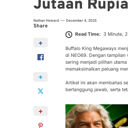
Jutaan Rupi
Nathan Howard
December 4, 2025
Share
Read Time:
3 Minute, 
Buffalo King Megaways menja
di NEO69. Dengan tampilan v
sering menjadi pilihan utam
memaksimalkan peluang menan
Artikel ini akan membahas 
bertanggung jawab, serta t