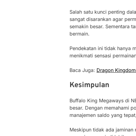
Salah satu kunci penting d
sangat disarankan agar perm
semakin besar. Sementara t
bermain.
Pendekatan ini tidak hanya 
menikmati sensasi permaina
Baca Juga:
Dragon Kingdom 
Kesimpulan
Buffalo King Megaways di N
besar. Dengan memahami pol
manajemen saldo yang tepat
Meskipun tidak ada jaminan 