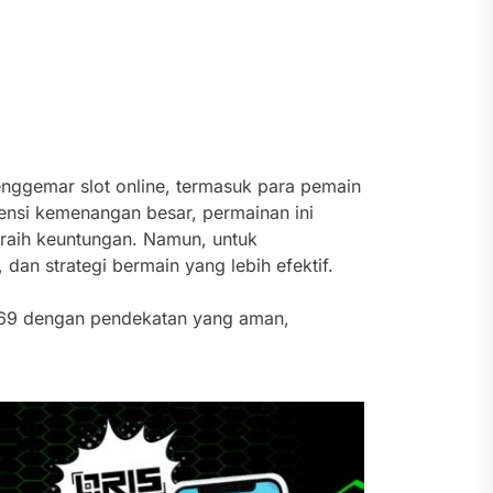
enggemar slot online, termasuk para pemain
ensi kemenangan besar, permainan ini
eraih keuntungan. Namun, untuk
an strategi bermain yang lebih efektif.
O69 dengan pendekatan yang aman,