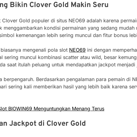
ng Bikin Clover Gold Makin Seru
 Clover Gold populer di situs NEO69 adalah karena permain
uk menggambarkan kondisi permainan yang sedang mudah 
simbol kemenangan lebih sering muncul dan fitur bonus leb
biasanya mengenali pola slot
NEO69
ini dengan memperhat
l sering muncul kombinasi scatter atau wild, besar kemu
a saat itulah peluang untuk mendapatkan jackpot menjadi j
uga berpengaruh. Berdasarkan pengalaman para pemain di N
hari sering kali memberikan hasil yang lebih baik karena ser
k Slot BIOWIN69 Menguntungkan Menang Terus
n Jackpot di Clover Gold