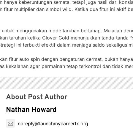
 hanya keberuntungan semata, tetapi juga hasil dari konsis
itur multiplier dan simbol wild. Ketika dua fitur ini aktif 
an untuk menggunakan mode taruhan bertahap. Mulailah de
kan taruhan ketika Clover Gold menunjukkan tanda-tanda 
trategi ini terbukti efektif dalam menjaga saldo sekaligus
an fitur auto spin dengan pengaturan cermat, bukan hany
as kekalahan agar permainan tetap terkontrol dan tidak mem
About Post Author
Nathan Howard
noreply@launchmycareertx.org