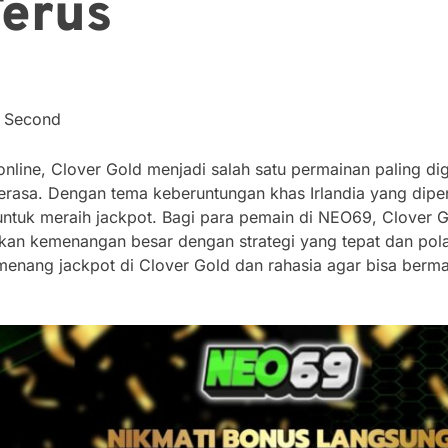
Terus
9 Second
online, Clover Gold menjadi salah satu permainan paling di
erasa. Dengan tema keberuntungan khas Irlandia yang dipe
ntuk meraih jackpot. Bagi para pemain di NEO69, Clover 
n kemenangan besar dengan strategi yang tepat dan pola 
nang jackpot di Clover Gold dan rahasia agar bisa berm