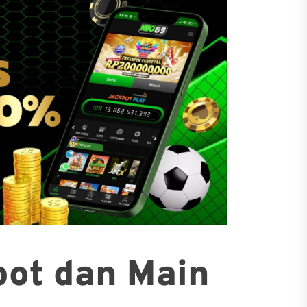
pot dan Main