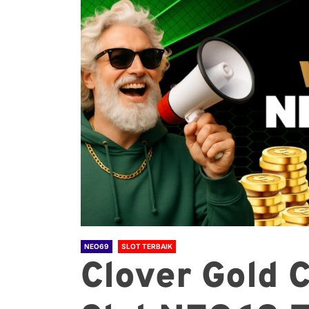
NEO69
SLOT TERBAIK
Clover Gold 