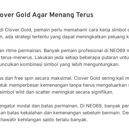
lover Gold Agar Menang Terus
i Clover Gold, pemain perlu memahami cara kerja simbol d
, ada strategi tertentu yang dapat meningkatkan peluang
an ritme permainan. Banyak pemain profesional di NEO69 
terus-menerus. Lakukan jeda setiap beberapa putaran unt
nculkan kombinasi simbol yang lebih menguntungkan.
s dan free spin secara maksimal. Clover Gold sering kali 
k memperbesar kemenangan tanpa harus mengeluarkan saldo
imbol wild dan scatter meningkat secara signifikan.
mengatur modal dan batas permainan. Di NEO69, banyak pem
an batas kekalahan dan kemenangan sebelum bermain. Deng
awatir kehilangan saldo terlalu banyak.