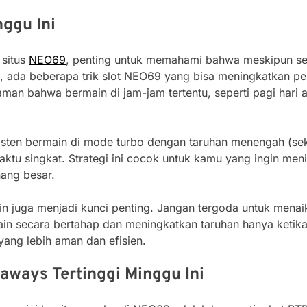
nggu Ini
 situs
NEO69
, penting untuk memahami bahwa meskipun 
 ada beberapa trik slot NEO69 yang bisa meningkatkan p
n bahwa bermain di jam-jam tertentu, seperti pagi hari a
sisten bermain di mode turbo dengan taruhan menengah (se
aktu singkat. Strategi ini cocok untuk kamu yang ingin me
ang besar.
 juga menjadi kunci penting. Jangan tergoda untuk menaik
main secara bertahap dan meningkatkan taruhan hanya keti
yang lebih aman dan efisien.
aways Tertinggi Minggu Ini