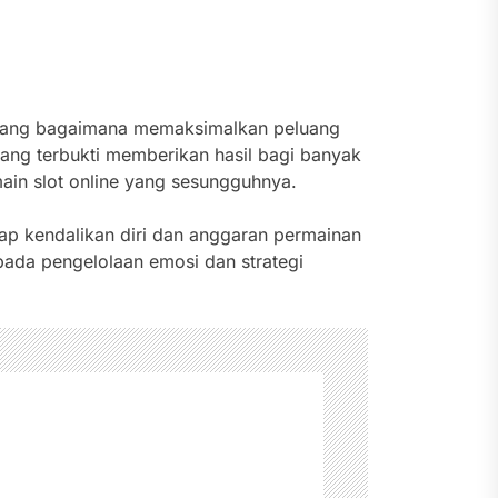
tentang bagaimana memaksimalkan peluang
yang terbukti memberikan hasil bagi banyak
main slot online yang sesungguhnya.
tap kendalikan diri dan anggaran permainan
ada pengelolaan emosi dan strategi