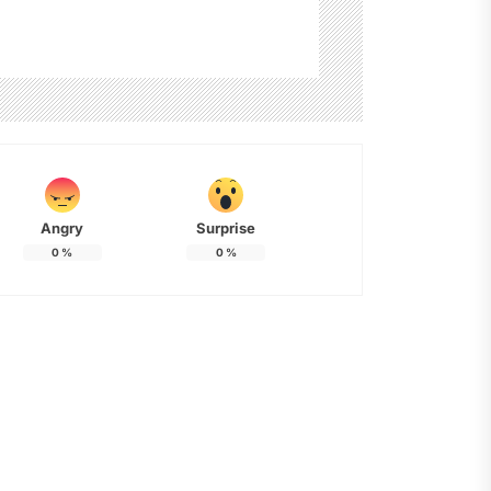
Angry
Surprise
0
%
0
%