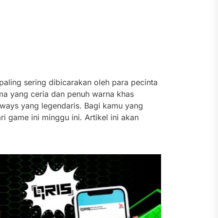
paling sering dibicarakan oleh para pecinta
ema yang ceria dan penuh warna khas
aways yang legendaris. Bagi kamu yang
i game ini minggu ini. Artikel ini akan