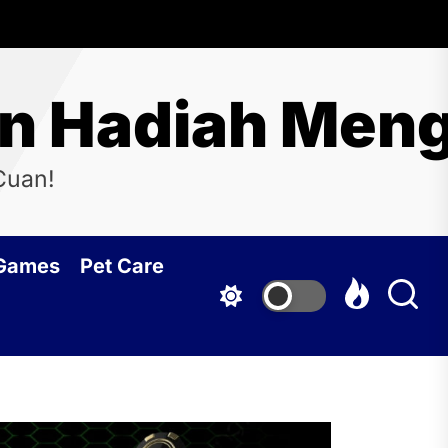
gan Hadiah Men
Cuan!
 Games
Pet Care