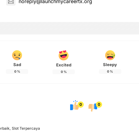
noreply@launchmycareertx.org
Sad
Sleepy
Excited
0
%
0
%
0
%
0
0
erbaik
,
Slot Terpercaya