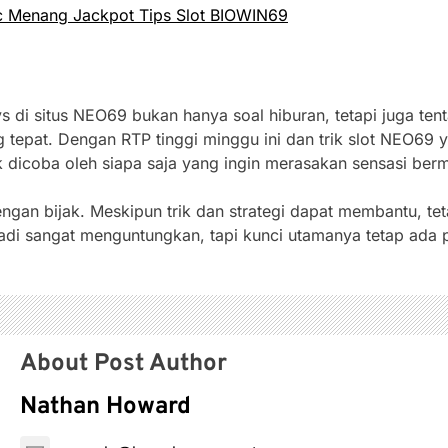
ec Menang Jackpot Tips Slot BIOWIN69
s di situs NEO69 bukan hanya soal hiburan, tetapi juga 
 tepat. Dengan RTP tinggi minggu ini dan trik slot NEO69 
k dicoba oleh siapa saja yang ingin merasakan sensasi ber
engan bijak. Meskipun trik dan strategi dapat membantu, te
di sangat menguntungkan, tapi kunci utamanya tetap ada p
About Post Author
Nathan Howard