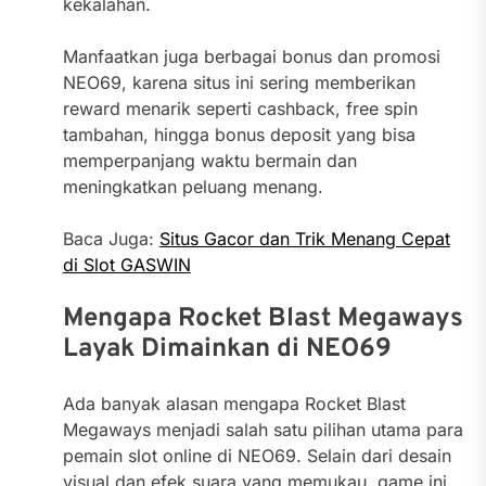
kekalahan.
Manfaatkan juga berbagai bonus dan promosi
NEO69, karena situs ini sering memberikan
reward menarik seperti cashback, free spin
tambahan, hingga bonus deposit yang bisa
memperpanjang waktu bermain dan
meningkatkan peluang menang.
Baca Juga:
Situs Gacor dan Trik Menang Cepat
di Slot GASWIN
Mengapa Rocket Blast Megaways
Layak Dimainkan di NEO69
Ada banyak alasan mengapa Rocket Blast
Megaways menjadi salah satu pilihan utama para
pemain slot online di NEO69. Selain dari desain
visual dan efek suara yang memukau, game ini