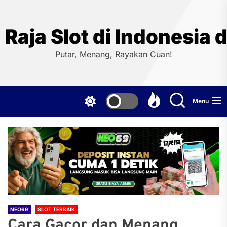
Skip
to
the
Raja Slot di Indonesi
content
Putar, Menang, Rayakan Cuan!
Menu
NEO69
SLOT TERBAIK
Cara Gacor dan Menang