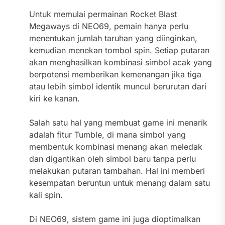
Untuk memulai permainan Rocket Blast
Megaways di NEO69, pemain hanya perlu
menentukan jumlah taruhan yang diinginkan,
kemudian menekan tombol spin. Setiap putaran
akan menghasilkan kombinasi simbol acak yang
berpotensi memberikan kemenangan jika tiga
atau lebih simbol identik muncul berurutan dari
kiri ke kanan.
Salah satu hal yang membuat game ini menarik
adalah fitur Tumble, di mana simbol yang
membentuk kombinasi menang akan meledak
dan digantikan oleh simbol baru tanpa perlu
melakukan putaran tambahan. Hal ini memberi
kesempatan beruntun untuk menang dalam satu
kali spin.
Di NEO69, sistem game ini juga dioptimalkan