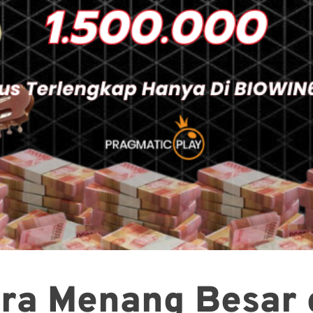
ara Menang Besar d