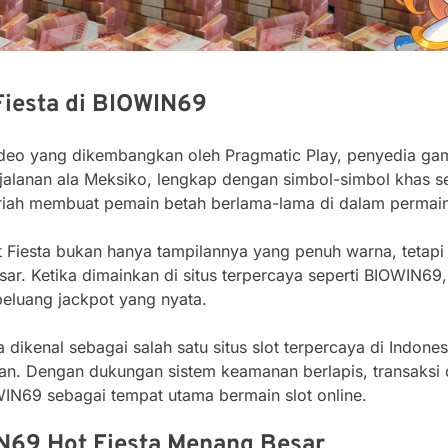
Fiesta di BIOWIN69
ideo yang dikembangkan oleh Pragmatic Play, penyedia gam
alanan ala Meksiko, lengkap dengan simbol-simbol khas sep
riah membuat pemain betah berlama-lama di dalam permai
 Fiesta bukan hanya tampilannya yang penuh warna, tetapi
. Ketika dimainkan di situs terpercaya seperti BIOWIN69
 peluang jackpot yang nyata.
 dikenal sebagai salah satu situs slot terpercaya di Indo
n. Dengan dukungan sistem keamanan berlapis, transaksi c
IN69 sebagai tempat utama bermain slot online.
N69 Hot Fiesta Menang Besar