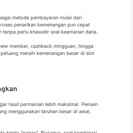
erbagai metode pembayaran mulai dari
n proses penarikan kemenangan pun cepat
 tanpa perlu khawatir soal keamanan dana.
s new member, cashback mingguan, hingga
 peluang meraih kemenangan besar di slot
ngkan
gar hasil permainan lebih maksimal. Pemain
ung menggunakan taruhan besar di awal,
da-tanda “panas”. Biasanya, saat kombinasi