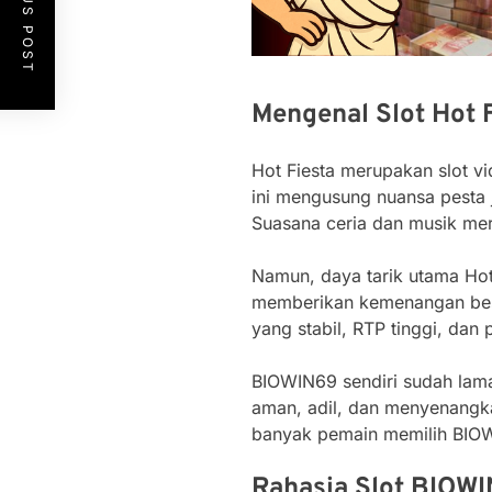
PREVIOUS POST
Mengenal Slot Hot 
Hot Fiesta merupakan slot v
ini mengusung nuansa pesta j
Suasana ceria dan musik me
Namun, daya tarik utama Hot
memberikan kemenangan besar
yang stabil, RTP tinggi, dan
BIOWIN69 sendiri sudah lama
aman, adil, dan menyenangka
banyak pemain memilih BIOW
Rahasia Slot BIOWI