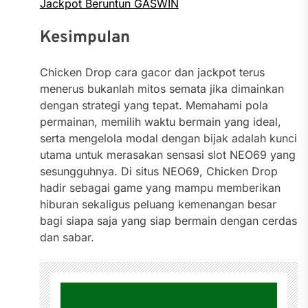
Jackpot Beruntun GASWIN
Kesimpulan
Chicken Drop cara gacor dan jackpot terus
menerus bukanlah mitos semata jika dimainkan
dengan strategi yang tepat. Memahami pola
permainan, memilih waktu bermain yang ideal,
serta mengelola modal dengan bijak adalah kunci
utama untuk merasakan sensasi slot NEO69 yang
sesungguhnya. Di situs NEO69, Chicken Drop
hadir sebagai game yang mampu memberikan
hiburan sekaligus peluang kemenangan besar
bagi siapa saja yang siap bermain dengan cerdas
dan sabar.