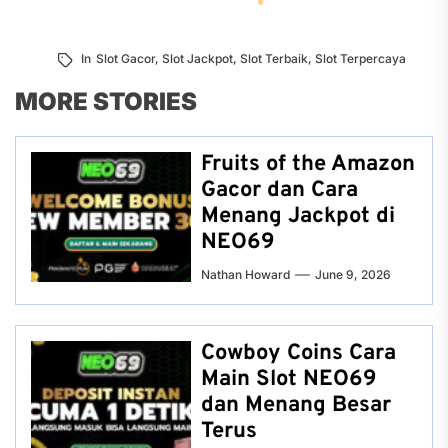
In
Slot Gacor
,
Slot Jackpot
,
Slot Terbaik
,
Slot Terpercaya
MORE STORIES
Fruits of the Amazon
Gacor dan Cara
Menang Jackpot di
NEO69
Nathan Howard
June 9, 2026
Cowboy Coins Cara
Main Slot NEO69
dan Menang Besar
Terus