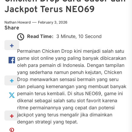
Jackpot Terus NEO69
Nathan Howard
February 3, 2026
Share
Read Time:
3 Minute, 10 Second
Permainan Chicken Drop kini menjadi salah satu
game slot online yang paling banyak dibicarakan
oleh para pemain di Indonesia. Dengan tampilan
yang sederhana namun penuh kejutan, Chicken
Drop menawarkan sensasi bermain yang seru
dan peluang kemenangan yang membuat banyak
pemain terus kembali. Di situs NEO69, game ini
dikenal sebagai salah satu slot favorit karena
ritme permainannya yang cepat dan potensi
jackpot yang terus mengalir jika dimainkan
dengan strategi yang tepat.