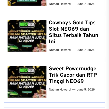
Nathan Howard
June 7, 2026
Cowboys Gold Tips
Slot NEO69 dan
Situs Terbaik Tahun
Ini
Nathan Howard
June 7, 2026
Sweet Powernudge
Trik Gacor dan RTP
Tinggi NEO69
Nathan Howard
June 5, 2026