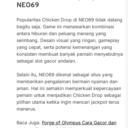
NEO69
Popularitas Chicken Drop di NEO69 tidak datang
begitu saja. Game ini menawarkan kombinasi
antara hiburan dan peluang menang yang
seimbang. Desain visual yang ringan, gameplay
yang cepat, serta potensi kemenangan yang
konsisten membuat banyak pemain menyebutnya
sebagai slot gacor andalan.
Selain itu, NEO69 dikenal sebagai situs yang
memberikan pengalaman bermain nyaman dan
aman. Hal ini semakin memperkuat kepercayaan
pemain untuk menjadikan Chicken Drop sebagai
pilihan utama ketika ingin mencari jackpot terus
menerus.
Baca Juga:
Forge of Olympus Cara Gacor dan