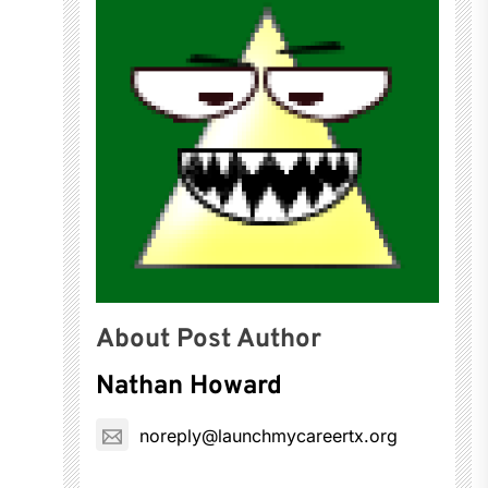
About Post Author
Nathan Howard
noreply@launchmycareertx.org