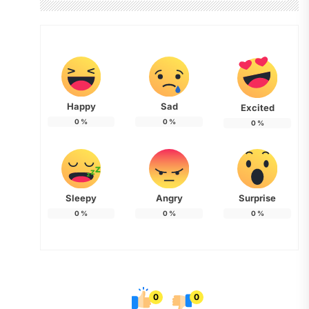
Happy
Sad
Excited
0
%
0
%
0
%
Sleepy
Angry
Surprise
0
%
0
%
0
%
0
0