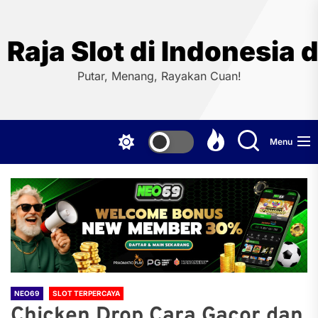
Skip
to
the
Raja Slot di Indonesi
content
Putar, Menang, Rayakan Cuan!
Menu
NEO69
SLOT TERPERCAYA
Chicken Drop Cara Gacor dan