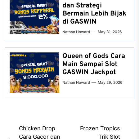
dan Strategi
Bermain Lebih Bijak
di GASWIN
Nathan Howard
May 31, 2026
Queen of Gods Cara
Main Sampai Slot
GASWIN Jackpot
Nathan Howard
May 29, 2026
Post
Chicken Drop
Frozen Tropics
navigation
Cara Gacor dan
Trik Slot