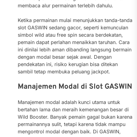
membaca alur permainan terlebih dahulu.
Ketika permainan mulai menunjukkan tanda-tanda
slot GASWIN sedang gacor, seperti kemunculan
simbol wild atau free spin secara berdekatan,
pemain dapat perlahan menaikkan taruhan. Cara
ini dinilai lebih aman dibanding langsung bermain
dengan modal besar sejak awal. Dengan
pendekatan ini, risiko kerugian bisa ditekan
sambil tetap membuka peluang jackpot.
Manajemen Modal di Slot GASWIN
Manajemen modal adalah kunci utama untuk
bertahan lama dan meraih kemenangan besar di
Wild Booster. Banyak pemain gagal bukan karena
permainannya sulit, tetapi karena tidak mampu
mengontrol modal dengan baik. Di GASWIN,