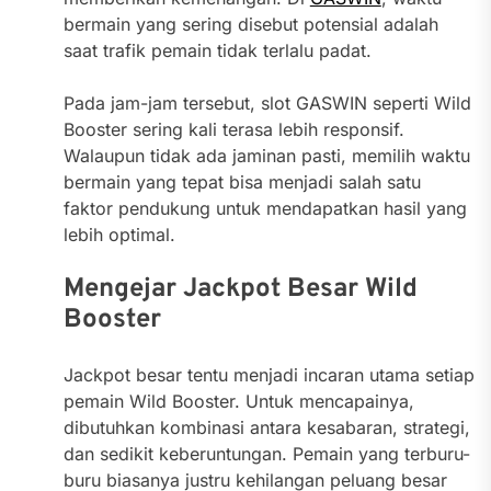
bermain yang sering disebut potensial adalah
saat trafik pemain tidak terlalu padat.
Pada jam-jam tersebut, slot GASWIN seperti Wild
Booster sering kali terasa lebih responsif.
Walaupun tidak ada jaminan pasti, memilih waktu
bermain yang tepat bisa menjadi salah satu
faktor pendukung untuk mendapatkan hasil yang
lebih optimal.
Mengejar Jackpot Besar Wild
Booster
Jackpot besar tentu menjadi incaran utama setiap
pemain Wild Booster. Untuk mencapainya,
dibutuhkan kombinasi antara kesabaran, strategi,
dan sedikit keberuntungan. Pemain yang terburu-
buru biasanya justru kehilangan peluang besar