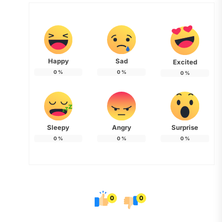
Happy
Sad
Excited
0
%
0
%
0
%
Sleepy
Angry
Surprise
0
%
0
%
0
%
0
0