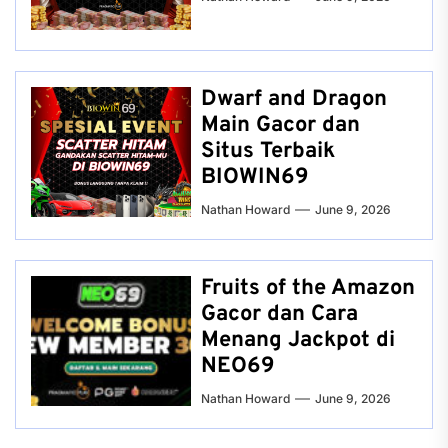
Dwarf and Dragon
Main Gacor dan
Situs Terbaik
BIOWIN69
Nathan Howard
June 9, 2026
Fruits of the Amazon
Gacor dan Cara
Menang Jackpot di
NEO69
Nathan Howard
June 9, 2026