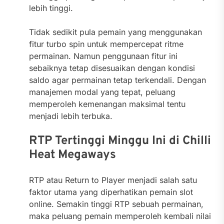
lebih tinggi.
Tidak sedikit pula pemain yang menggunakan
fitur turbo spin untuk mempercepat ritme
permainan. Namun penggunaan fitur ini
sebaiknya tetap disesuaikan dengan kondisi
saldo agar permainan tetap terkendali. Dengan
manajemen modal yang tepat, peluang
memperoleh kemenangan maksimal tentu
menjadi lebih terbuka.
RTP Tertinggi Minggu Ini di Chilli
Heat Megaways
RTP atau Return to Player menjadi salah satu
faktor utama yang diperhatikan pemain slot
online. Semakin tinggi RTP sebuah permainan,
maka peluang pemain memperoleh kembali nilai