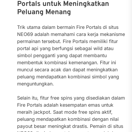
Portals untuk Meningkatkan
Peluang Menang
Trik utama dalam bermain Fire Portals di situs
NEO69 adalah memahami cara kerja mekanisme
permainan tersebut. Fire Portals memiliki fitur
portal api yang berfungsi sebagai wild atau
simbol pengganti yang dapat membantu
membentuk kombinasi kemenangan. Fitur ini
muncul secara acak dan dapat meningkatkan
peluang mendapatkan kombinasi simbol yang
menguntungkan.
Selain itu, fitur free spins yang disediakan dalam
Fire Portals adalah kesempatan emas untuk
meraih jackpot. Saat mode free spins aktif,
peluang mendapatkan kombinasi dengan nilai
payout besar meningkat drastis. Pemain di situs