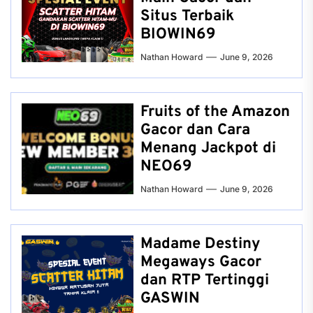
Situs Terbaik
BIOWIN69
Nathan Howard
June 9, 2026
Fruits of the Amazon
Gacor dan Cara
Menang Jackpot di
NEO69
Nathan Howard
June 9, 2026
Madame Destiny
Megaways Gacor
dan RTP Tertinggi
GASWIN