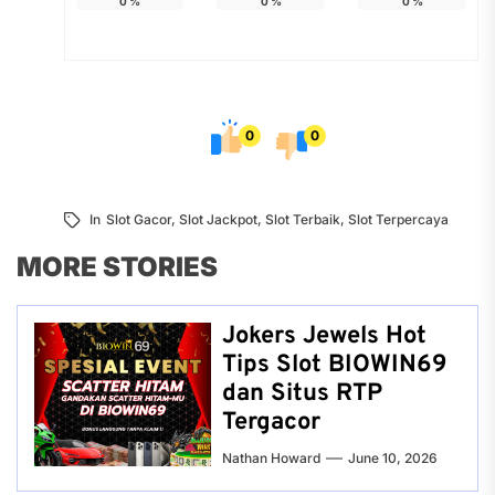
0
%
0
%
0
%
0
0
In
Slot Gacor
,
Slot Jackpot
,
Slot Terbaik
,
Slot Terpercaya
MORE STORIES
Jokers Jewels Hot
Tips Slot BIOWIN69
dan Situs RTP
Tergacor
Nathan Howard
June 10, 2026