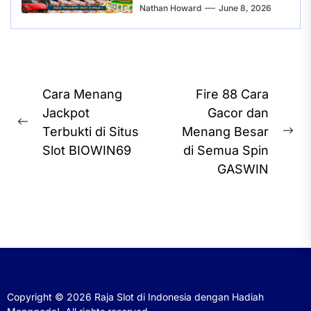
Nathan Howard
June 8, 2026
Post
Cara Menang
Fire 88 Cara
navigation
Jackpot
Gacor dan
Previous
Terbukti di Situs
Menang Besar
Ne
post:
Slot BIOWIN69
di Semua Spin
pos
GASWIN
Copyright © 2026
Raja Slot di Indonesia dengan Hadiah