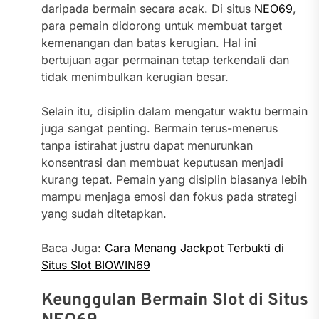
daripada bermain secara acak. Di situs
NEO69
,
para pemain didorong untuk membuat target
kemenangan dan batas kerugian. Hal ini
bertujuan agar permainan tetap terkendali dan
tidak menimbulkan kerugian besar.
Selain itu, disiplin dalam mengatur waktu bermain
juga sangat penting. Bermain terus-menerus
tanpa istirahat justru dapat menurunkan
konsentrasi dan membuat keputusan menjadi
kurang tepat. Pemain yang disiplin biasanya lebih
mampu menjaga emosi dan fokus pada strategi
yang sudah ditetapkan.
Baca Juga:
Cara Menang Jackpot Terbukti di
Situs Slot BIOWIN69
Keunggulan Bermain Slot di Situs