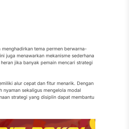
na menghadirkan tema permen berwarna-
n ini juga menawarkan mekanisme sederhana
eran jika banyak pemain mencari strategi
miliki alur cepat dan fitur menarik. Dengan
ih nyaman sekaligus mengelola modal
naan strategi yang disiplin dapat membantu