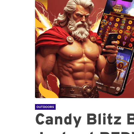
OUTDOORS
Candy Blitz 