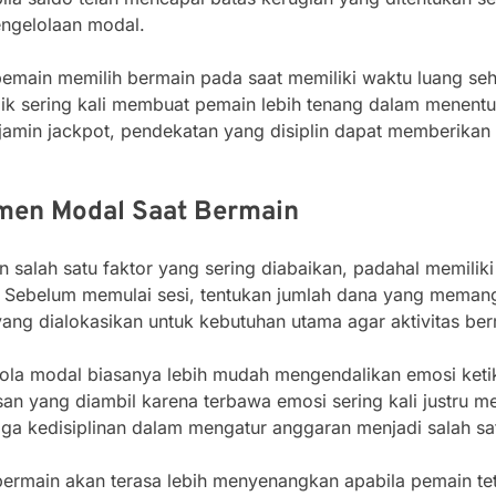
ngelolaan modal.
pemain memilih bermain pada saat memiliki waktu luang seh
aik sering kali membuat pemain lebih tenang dalam menentu
amin jackpot, pendekatan yang disiplin dapat memberika
men Modal Saat Bermain
alah satu faktor yang sering diabaikan, padahal memilik
Sebelum memulai sesi, tentukan jumlah dana yang memang 
ng dialokasikan untuk kebutuhan utama agar aktivitas be
a modal biasanya lebih mudah mengendalikan emosi ketika
an yang diambil karena terbawa emosi sering kali justru me
jaga kedisiplinan dalam mengatur anggaran menjadi salah sa
bermain akan terasa lebih menyenangkan apabila pemain 