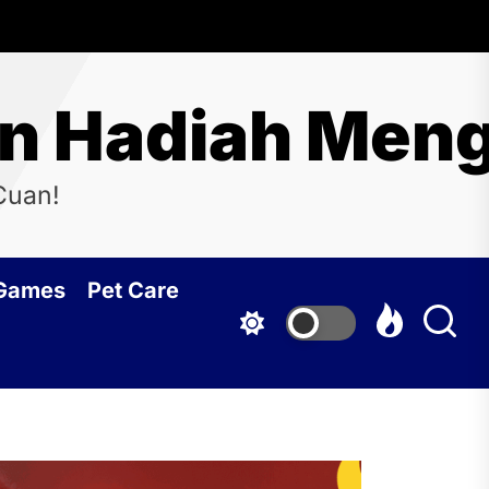
gan Hadiah Men
Cuan!
 Games
Pet Care