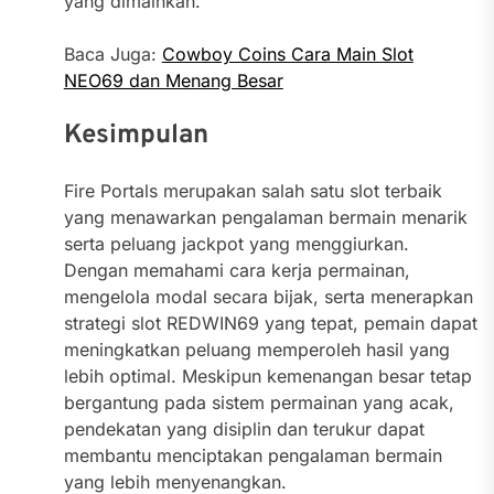
yang dimainkan.
Baca Juga:
Cowboy Coins Cara Main Slot
NEO69 dan Menang Besar
Kesimpulan
Fire Portals merupakan salah satu slot terbaik
yang menawarkan pengalaman bermain menarik
serta peluang jackpot yang menggiurkan.
Dengan memahami cara kerja permainan,
mengelola modal secara bijak, serta menerapkan
strategi slot REDWIN69 yang tepat, pemain dapat
meningkatkan peluang memperoleh hasil yang
lebih optimal. Meskipun kemenangan besar tetap
bergantung pada sistem permainan yang acak,
pendekatan yang disiplin dan terukur dapat
membantu menciptakan pengalaman bermain
yang lebih menyenangkan.