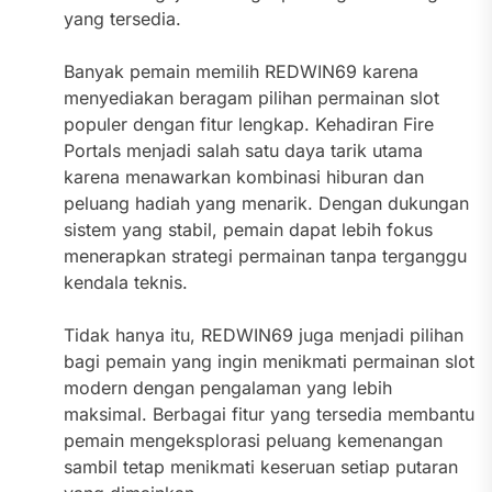
yang tersedia.
Banyak pemain memilih REDWIN69 karena
menyediakan beragam pilihan permainan slot
populer dengan fitur lengkap. Kehadiran Fire
Portals menjadi salah satu daya tarik utama
karena menawarkan kombinasi hiburan dan
peluang hadiah yang menarik. Dengan dukungan
sistem yang stabil, pemain dapat lebih fokus
menerapkan strategi permainan tanpa terganggu
kendala teknis.
Tidak hanya itu, REDWIN69 juga menjadi pilihan
bagi pemain yang ingin menikmati permainan slot
modern dengan pengalaman yang lebih
maksimal. Berbagai fitur yang tersedia membantu
pemain mengeksplorasi peluang kemenangan
sambil tetap menikmati keseruan setiap putaran