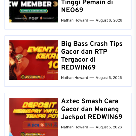
Tinggi Pemain di
NEO69
Nathan Howard
August 6, 2026
Big Bass Crash Tips
Gacor dan RTP
Tergacor di
REDWIN69
Nathan Howard
August 5, 2026
Aztec Smash Cara
Gacor dan Menang
Jackpot REDWIN69
Nathan Howard
August 5, 2026