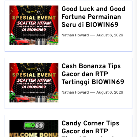
Good Luck and Good
Fortune Permainan
Seru di BIOWIN69
Nathan Howard
August 6, 2026
Cash Bonanza Tips
Gacor dan RTP
Tertinggi BIOWIN69
Nathan Howard
August 6, 2026
Candy Corner Tips
Gacor dan RTP