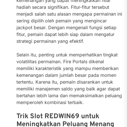
kemenangan yang dapat meningkatkan nilai
hadiah secara signifikan. Fitur-fitur tersebut
menjadi salah satu alasan mengapa permainan ini
sering dipilih oleh pemain yang mengincar
jackpot besar. Dengan mengenali fungsi setiap
fitur, pemain dapat lebih siap dalam mengatur
strategi permainan yang efektif.
Selain itu, penting untuk memperhatikan tingkat
volatilitas permainan. Fire Portals dikenal
memiliki karakteristik yang mampu memberikan
kemenangan dalam jumlah besar pada momen
tertentu. Karena itu, pemain disarankan untuk
memiliki manajemen saldo yang baik agar dapat
bertahan lebih lama dan memaksimalkan peluang
memperoleh kombinasi terbaik.
Trik Slot REDWIN69 untuk
Meningkatkan Peluang Menang