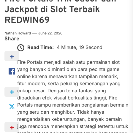
Jackpot di Slot Terbaik
REDWIN69
Nathan Howard
June 22, 2026
Share
Read Time:
4 Minute, 19 Second
Fire Portals menjadi salah satu permainan slot
yang banyak diminati oleh para pecinta game
online karena menawarkan tampilan menarik,
fitur modern, serta peluang kemenangan yang
cukup besar. Dengan tema fantasi yang
dipadukan efek visual berkualitas tinggi, Fire
Portals mampu memberikan pengalaman bermain
yang seru dan menghibur. Tidak hanya
mengandalkan keberuntungan, banyak pemain
juga mencoba menerapkan strategi tertentu untuk