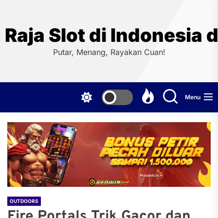
Skip
to
the
Raja Slot di Indonesi
content
Putar, Menang, Rayakan Cuan!
Menu
OUTDOORS
Fire Portals Trik Gacor dan