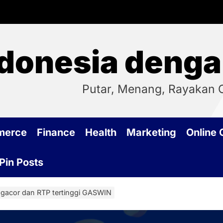
 Indonesia den
Putar, Menang, Rayakan 
merce
Finance
Health
Marketing
Online
Pin Posts
 gacor dan RTP tertinggi GASWIN