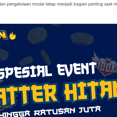
 dan pengelolaan modal tetap menjadi bagian penting saat