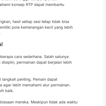
emahami konsep RTP dapat membantu
an, hasil setiap sesi tetap tidak bisa
emiliki pola kemenangan kecil yang lebih
.
l
berapa cara sederhana. Salah satunya
isiplin, permainan dapat berjalan lebih
i langkah penting. Pemain dapat
ia agar lebih memahami alur permainan.
ih baik.
biasaan mereka. Meskipun tidak ada waktu