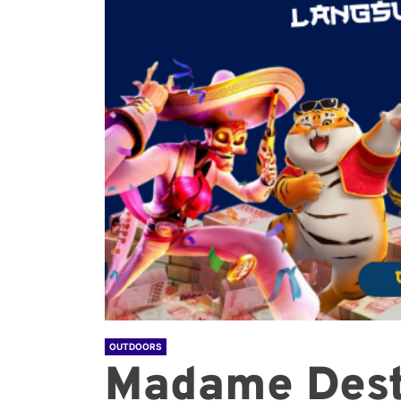
OUTDOORS
Madame Desti