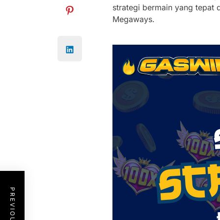
strategi bermain yang tepat
Megaways.