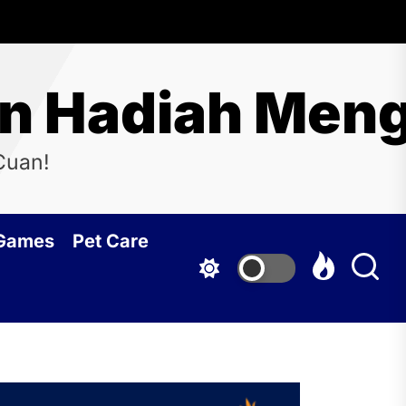
gan Hadiah Men
Cuan!
 Games
Pet Care