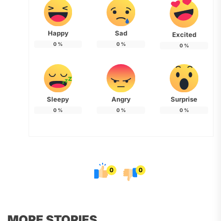
Happy
Sad
Excited
0
%
0
%
0
%
Sleepy
Angry
Surprise
0
%
0
%
0
%
0
0
MORE STORIES