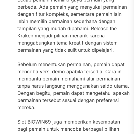
berbeda. Ada pemain yang menyukai permainan
dengan fitur kompleks, sementara pemain lain
lebih memilih permainan sederhana dengan
tampilan yang mudah dipahami. Release the
Kraken menjadi pilihan menarik karena
menggabungkan tema kreatif dengan sistem
permainan yang tidak sulit untuk dipelajari.
Sebelum menentukan permainan, pemain dapat
mencoba versi demo apabila tersedia. Cara ini
membantu pemain memahami alur permainan
tanpa harus langsung menggunakan saldo utama.
Dengan begitu, pemain dapat mengetahui apakah
permainan tersebut sesuai dengan preferensi
mereka.
Slot BIOWIN69 juga memberikan kesempatan
bagi pemain untuk mencoba berbagai pilihan