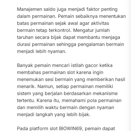
Manajemen saldo juga menjadi faktor penting
dalam permainan. Pemain sebaiknya menentukan
batas permainan sejak awal agar aktivitas
bermain tetap terkontrol. Mengatur jumlah
taruhan secara bijak dapat membantu menjaga
durasi permainan sehingga pengalaman bermain
menjadi lebih nyaman.
Banyak pemain mencari istilah gacor ketika
membahas permainan slot karena ingin
menemukan sesi bermain yang memberikan hasil
menarik. Namun, setiap permainan memiliki
sistem yang berjalan berdasarkan mekanisme
tertentu. Karena itu, memahami pola permainan
dan memilih waktu bermain dengan nyaman
menjadi langkah yang lebih bijak.
Pada platform slot BIOWIN69, pemain dapat