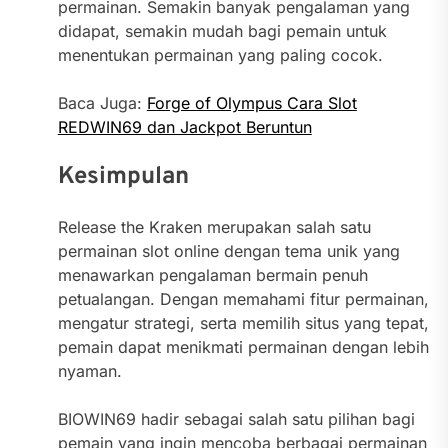
permainan. Semakin banyak pengalaman yang
didapat, semakin mudah bagi pemain untuk
menentukan permainan yang paling cocok.
Baca Juga:
Forge of Olympus Cara Slot
REDWIN69 dan Jackpot Beruntun
Kesimpulan
Release the Kraken merupakan salah satu
permainan slot online dengan tema unik yang
menawarkan pengalaman bermain penuh
petualangan. Dengan memahami fitur permainan,
mengatur strategi, serta memilih situs yang tepat,
pemain dapat menikmati permainan dengan lebih
nyaman.
BIOWIN69 hadir sebagai salah satu pilihan bagi
pemain yang ingin mencoba berbagai permainan