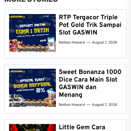
RTP Tergacor Triple
Pot Gold Trik Sampai
Slot GASWIN
Nathan Howard
August 7, 2026
Sweet Bonanza 1000
Dice Cara Main Slot
GASWIN dan
Menang
Nathan Howard
August 7, 2026
Little Gem Cara