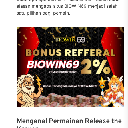
alasan mengapa situs BIOWIN69 menjadi salah
satu pilihan bagi pemain.
Mengenal Permainan Release the