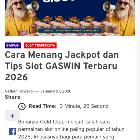
GASWIN
SLOT TERPERCAYA
Cara Menang Jackpot dan
Tips Slot GASWIN Terbaru
2026
Nathan Howard
January 27, 2026
Share
Read Time:
3 Minute, 20 Second
Bonanza Gold tetap menjadi salah satu
permainan slot online paling populer di tahun
2025, khususnya bagi para pemain yang