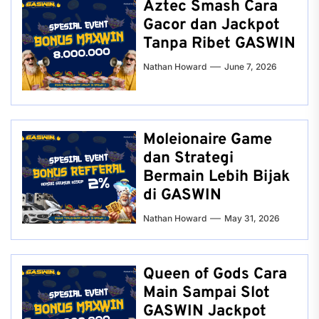
Aztec Smash Cara
Gacor dan Jackpot
Tanpa Ribet GASWIN
Nathan Howard
June 7, 2026
Moleionaire Game
dan Strategi
Bermain Lebih Bijak
di GASWIN
Nathan Howard
May 31, 2026
Queen of Gods Cara
Main Sampai Slot
GASWIN Jackpot