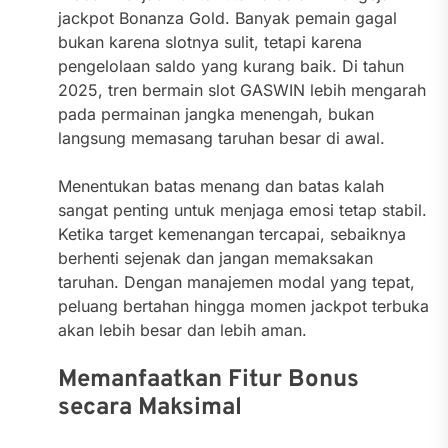
jackpot Bonanza Gold. Banyak pemain gagal
bukan karena slotnya sulit, tetapi karena
pengelolaan saldo yang kurang baik. Di tahun
2025, tren bermain slot GASWIN lebih mengarah
pada permainan jangka menengah, bukan
langsung memasang taruhan besar di awal.
Menentukan batas menang dan batas kalah
sangat penting untuk menjaga emosi tetap stabil.
Ketika target kemenangan tercapai, sebaiknya
berhenti sejenak dan jangan memaksakan
taruhan. Dengan manajemen modal yang tepat,
peluang bertahan hingga momen jackpot terbuka
akan lebih besar dan lebih aman.
Memanfaatkan Fitur Bonus
secara Maksimal