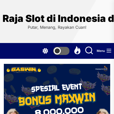
Skip
to
the
Raja Slot di Indonesi
content
Putar, Menang, Rayakan Cuan!
Menu