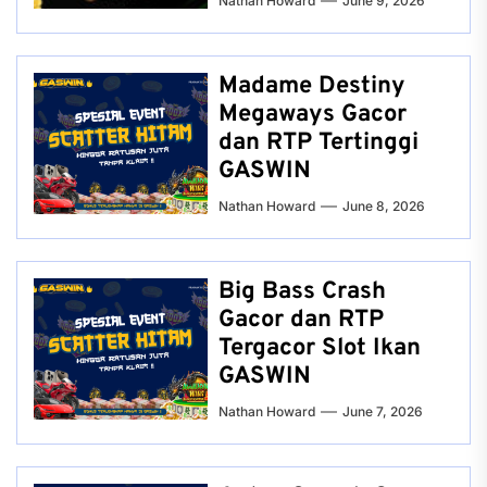
Nathan Howard
June 9, 2026
Madame Destiny
Megaways Gacor
dan RTP Tertinggi
GASWIN
Nathan Howard
June 8, 2026
Big Bass Crash
Gacor dan RTP
Tergacor Slot Ikan
GASWIN
Nathan Howard
June 7, 2026