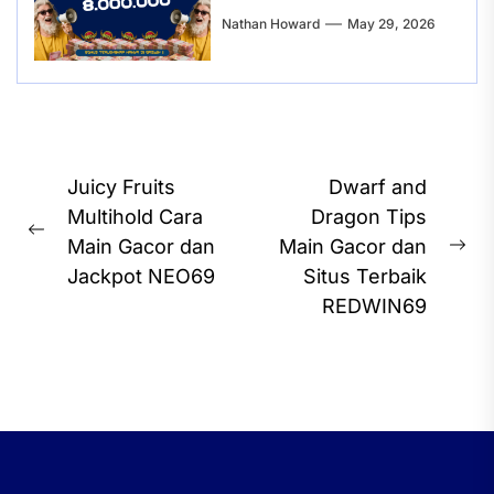
Nathan Howard
May 29, 2026
Post
Juicy Fruits
Dwarf and
navigation
Multihold Cara
Dragon Tips
Previous
Main Gacor dan
Main Gacor dan
Ne
post:
Jackpot NEO69
Situs Terbaik
pos
REDWIN69