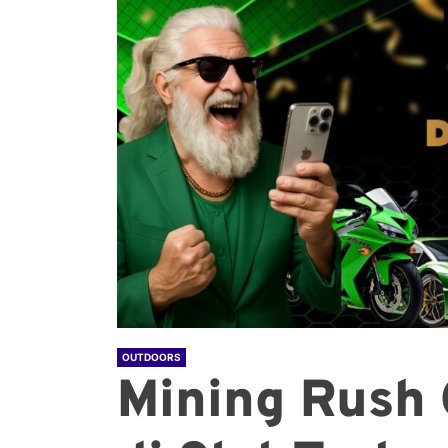
OUTDOORS
Mining Rush