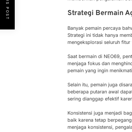
PREVIOUS POST
Strategi Bermain A
Banyak pemain percaya bahwa
Strategi ini tidak hanya me
mengeksplorasi seluruh fitur
Saat bermain di NEO69, pent
menjaga fokus dan menghinda
pemain yang ingin menikmati
Selain itu, pemain juga dis
beberapa putaran awal dapat
sering dianggap efektif kar
Konsistensi juga menjadi ba
baik karena tetap berpegang
menjaga konsistensi, pengal