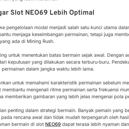
gar Slot NEO69 Lebih Optimal
 pengelolaan modal menjadi salah satu kunci utama dalam
mbantu menjaga keseimbangan permainan, tetapi juga memb
 yang ada di Mining Rush.
ing untuk menentukan batas bermain sejak awal. Dengan a
ri keputusan yang dilakukan secara terburu-buru. Pendekat
 permainan dalam jangka waktu lebih lama.
arankan untuk memahami karakteristik permainan sebelum m
 membantu mengenali ritme permainan serta frekuensi munc
ena memberikan gambaran yang lebih jelas mengenai pola 
gian penting dalam strategi bermain. Banyak pemain yang b
 pada rencana awal dan tidak mudah terpengaruh oleh hasi
aman bermain di slot
NEO69
dapat terasa lebih nyaman da