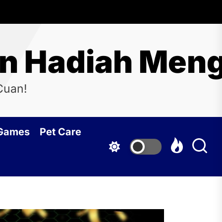
gan Hadiah Men
Cuan!
 Games
Pet Care