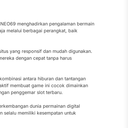
ru, NEO69 menghadirkan pengalaman bermain
a melalui berbagai perangkat, baik
itus yang responsif dan mudah digunakan.
mereka dengan cepat tanpa harus
kombinasi antara hiburan dan tantangan
raktif membuat game ini cocok dimainkan
angan penggemar slot terbaru.
erkembangan dunia permainan digital
n selalu memiliki kesempatan untuk