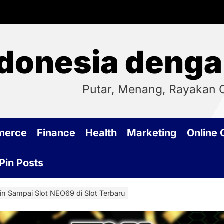
 Indonesia den
Putar, Menang, Rayakan 
merce
Finance
Health
Marketing
Online
Pin Posts
n Sampai Slot NEO69 di Slot Terbaru