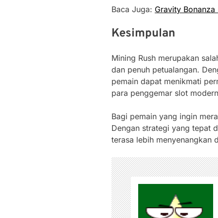
Baca Juga:
Gravity Bonanza 
Kesimpulan
Mining Rush merupakan sala
dan penuh petualangan. Deng
pemain dapat menikmati perm
para penggemar slot modern
Bagi pemain yang ingin mera
Dengan strategi yang tepat
terasa lebih menyenangkan d