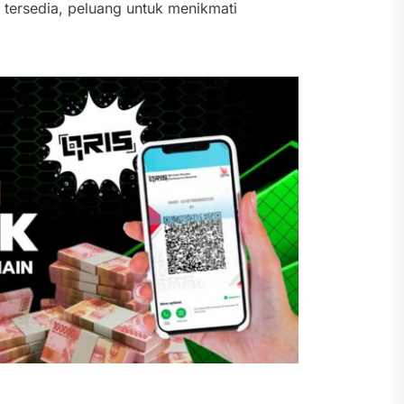
ersedia, peluang untuk menikmati