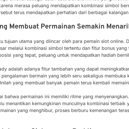
arena merasa peluang mendapatkan kombinasi simbol bernila
ebut terus mendapatkan perhatian dari berbagai kalangan
ang Membuat Permainan Semakin Menari
u tujuan utama yang diincar oleh para pemain slot online
 melalui kombinasi simbol tertentu dan fitur bonus yang 
osisi yang tepat, peluang untuk mendapatkan hadiah bernil
Lady adalah adanya fitur tambahan yang dapat meningkatkan 
 pengalaman bermain yang lebih seru sekaligus membuka 
. Inilah yang membuat banyak pemain terus kembali memai
i bahwa permainan ini memiliki ritme yang menyenangkan.
elalu menantikan kemungkinan munculnya kombinasi terbai
rmainan yang menghibur, proses berburu kemenangan teras