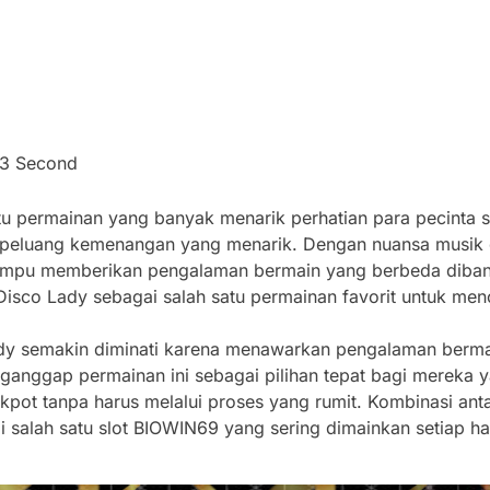
53 Second
tu permainan yang banyak menarik perhatian para pecinta s
a peluang kemenangan yang menarik. Dengan nuansa musik d
ampu memberikan pengalaman bermain yang berbeda diban
Disco Lady sebagai salah satu permainan favorit untuk me
ady semakin diminati karena menawarkan pengalaman berm
anggap permainan ini sebagai pilihan tepat bagi mereka y
pot tanpa harus melalui proses yang rumit. Kombinasi ant
salah satu slot BIOWIN69 yang sering dimainkan setiap har