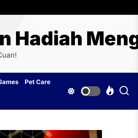
gan Hadiah Men
Cuan!
 Games
Pet Care