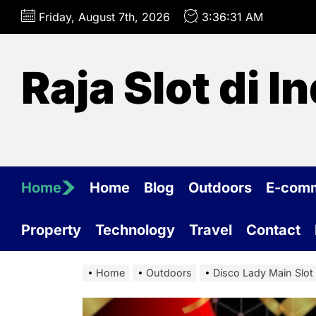
Skip
Friday, August 7th, 2026
3:36:32 AM
to
the
content
Raja Slot di
Home
Home
Blog
Outdoors
E-com
Property
Technology
Travel
Contact
Home
Outdoors
Disco Lady Main Slo