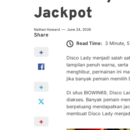
Jackpot
Nathan Howard
June 24, 2026
Share
Read Time:
3 Minute, 
Disco Lady menjadi salah sa
tampilan penuh warna, sert
menghibur, permainan ini m
jika banyak pemain memilih 
Di situs BIOWIN69, Disco L
diakses. Banyak pemain meng
berpeluang mendapatkan jack
membuat Disco Lady menjadi 