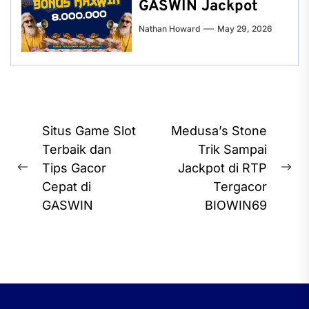
GASWIN Jackpot
Nathan Howard
May 29, 2026
Post
Situs Game Slot
Medusa’s Stone
navigation
Terbaik dan
Trik Sampai
Tips Gacor
Jackpot di RTP
Previous
Ne
Cepat di
Tergacor
post:
pos
GASWIN
BIOWIN69