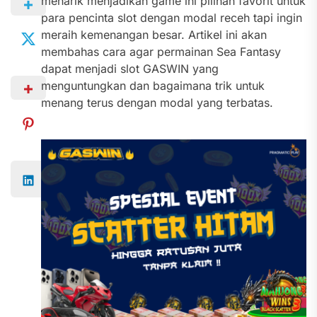
menarik menjadikan game ini pilihan favorit untuk
para pencinta slot dengan modal receh tapi ingin
meraih kemenangan besar. Artikel ini akan
membahas cara agar permainan Sea Fantasy
dapat menjadi slot GASWIN yang
menguntungkan dan bagaimana trik untuk
menang terus dengan modal yang terbatas.