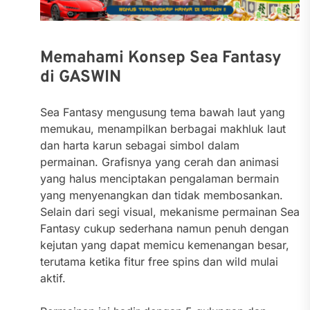
Memahami Konsep Sea Fantasy
di GASWIN
Sea Fantasy mengusung tema bawah laut yang
memukau, menampilkan berbagai makhluk laut
dan harta karun sebagai simbol dalam
permainan. Grafisnya yang cerah dan animasi
yang halus menciptakan pengalaman bermain
yang menyenangkan dan tidak membosankan.
Selain dari segi visual, mekanisme permainan Sea
Fantasy cukup sederhana namun penuh dengan
kejutan yang dapat memicu kemenangan besar,
terutama ketika fitur free spins dan wild mulai
aktif.