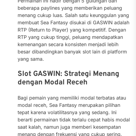
Permainan ini hadir dengan 5 gulungan dan
beberapa paylines yang memberikan peluang
menang cukup luas. Salah satu keunggulan yang
membuat Sea Fantasy disukai di GASWIN adalah
RTP (Return to Player) yang kompetitif. Dengan
RTP yang cukup tinggi, peluang mendapatkan
kemenangan secara konsisten menjadi lebih
besar dibandingkan banyak slot lain di platform
yang sama.
Slot GASWIN: Strategi Menang
dengan Modal Receh
Bagi pemain yang memiliki modal terbatas atau
modal receh, Sea Fantasy merupakan pilihan
tepat karena volatilitasnya yang sedang. Ini
berarti permainan tidak terlalu cepat habis modal
saat kalah, namun juga memberi kesempatan
menang dengan frekuensi yang cukup sering.