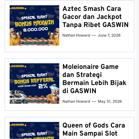
Aztec Smash Cara
Gacor dan Jackpot
Tanpa Ribet GASWIN
Nathan Howard
June 7, 2026
Moleionaire Game
dan Strategi
Bermain Lebih Bijak
di GASWIN
Nathan Howard
May 31, 2026
Queen of Gods Cara
Main Sampai Slot