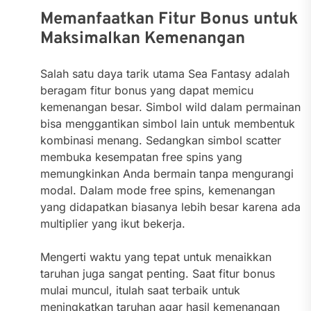
Memanfaatkan Fitur Bonus untuk
Maksimalkan Kemenangan
Salah satu daya tarik utama Sea Fantasy adalah
beragam fitur bonus yang dapat memicu
kemenangan besar. Simbol wild dalam permainan
bisa menggantikan simbol lain untuk membentuk
kombinasi menang. Sedangkan simbol scatter
membuka kesempatan free spins yang
memungkinkan Anda bermain tanpa mengurangi
modal. Dalam mode free spins, kemenangan
yang didapatkan biasanya lebih besar karena ada
multiplier yang ikut bekerja.
Mengerti waktu yang tepat untuk menaikkan
taruhan juga sangat penting. Saat fitur bonus
mulai muncul, itulah saat terbaik untuk
meningkatkan taruhan agar hasil kemenangan